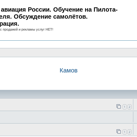
авиация России. Обучение на Пилота-
еля. Обсуждение самолётов.
рация.
с продажей и рекламы услуг НЕТ!
Камов
иск
1
2
1
2