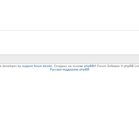
le developer by
support forum tricolor
,
Создано на основе
phpBB
® Forum Software © phpBB Lim
Русская поддержка phpBB