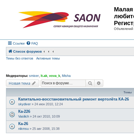
Малая 
любит
Регист
Объявлений 
Ссылки
FAQ
Список форумов
Темы без ответов
Активные темы
Модераторы:
smixer
,
lt.ak
,
vova_k
,
Misha
Поиск
Расширенный по
Новая тема
Темы
Капитально-восстановительный ремонт вертолёта КА-26
skydiver
»
24 июн 2010, 12:24
Ка-226
Vasilich
»
24 окт 2010, 10:09
Ка-26
nikmsu
»
25 авг 2008, 15:38