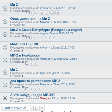
Ми-2
Последнее сообщение
Fashon
«
17 янв 2015, 17:12
Ответы:
343
1
20
21
22
23
…
Отказ двигателя на Ми-2
Последнее сообщение
Malabar
«
06 янв 2015, 13:51
Ответы:
13
Ми-2 в Санкт-Петербурге (Поздравим engin!)
Последнее сообщение
engin
«
24 ноя 2013, 20:53
Ответы:
107
1
5
6
7
8
…
Ми-2, ЕЭВС и СЛГ
Последнее сообщение
AIRom
«
19 апр 2013, 07:03
Ответы:
2
МИ-2 в Ноябрьске
Последнее сообщение
Valerych
«
12 сен 2012, 23:14
Ответы:
26
1
2
Ми-1
Последнее сообщение
legis
«
31 дек 2011, 00:59
Ответы:
4
два проекта реставрации МИ-2
Последнее сообщение
Malabar
«
03 авг 2011, 13:58
Ответы:
36
1
2
3
А кто нибудь видел МИ-34?
Последнее сообщение
Serega
«
28 окт 2010, 12:34
Ответы:
2
Новая тема