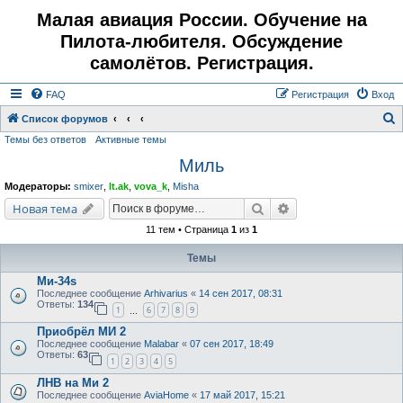
Малая авиация России. Обучение на
Пилота-любителя. Обсуждение
самолётов. Регистрация.
FAQ
Регистрация
Вход
Список форумов
Темы без ответов
Активные темы
о
Миль
и
с
Модераторы:
smixer
,
lt.ak
,
vova_k
,
Misha
к
Поиск
Расширенный поис
Новая тема
11 тем • Страница
1
из
1
Темы
Ми-34s
Последнее сообщение
Arhivarius
«
14 сен 2017, 08:31
Ответы:
134
1
6
7
8
9
…
Приобрёл МИ 2
Последнее сообщение
Malabar
«
07 сен 2017, 18:49
Ответы:
63
1
2
3
4
5
ЛНВ на Ми 2
Последнее сообщение
AviaHome
«
17 май 2017, 15:21