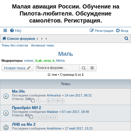
Малая авиация России. Обучение на
Пилота-любителя. Обсуждение
самолётов. Регистрация.
FAQ
Регистрация
Вход
Список форумов
Темы без ответов
Активные темы
о
Миль
и
с
Модераторы:
smixer
,
lt.ak
,
vova_k
,
Misha
к
Поиск
Расширенный поис
Новая тема
11 тем • Страница
1
из
1
Темы
Ми-34s
Последнее сообщение
Arhivarius
«
14 сен 2017, 08:31
Ответы:
134
1
6
7
8
9
…
Приобрёл МИ 2
Последнее сообщение
Malabar
«
07 сен 2017, 18:49
Ответы:
63
1
2
3
4
5
ЛНВ на Ми 2
Последнее сообщение
AviaHome
«
17 май 2017, 15:21