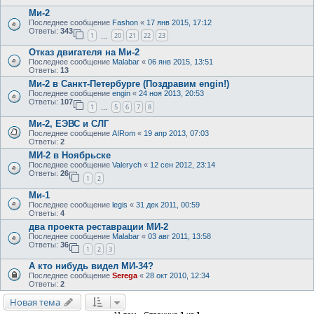
Ми-2
Последнее сообщение
Fashon
«
17 янв 2015, 17:12
Ответы:
343
1
20
21
22
23
…
Отказ двигателя на Ми-2
Последнее сообщение
Malabar
«
06 янв 2015, 13:51
Ответы:
13
Ми-2 в Санкт-Петербурге (Поздравим engin!)
Последнее сообщение
engin
«
24 ноя 2013, 20:53
Ответы:
107
1
5
6
7
8
…
Ми-2, ЕЭВС и СЛГ
Последнее сообщение
AIRom
«
19 апр 2013, 07:03
Ответы:
2
МИ-2 в Ноябрьске
Последнее сообщение
Valerych
«
12 сен 2012, 23:14
Ответы:
26
1
2
Ми-1
Последнее сообщение
legis
«
31 дек 2011, 00:59
Ответы:
4
два проекта реставрации МИ-2
Последнее сообщение
Malabar
«
03 авг 2011, 13:58
Ответы:
36
1
2
3
А кто нибудь видел МИ-34?
Последнее сообщение
Serega
«
28 окт 2010, 12:34
Ответы:
2
Новая тема