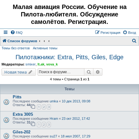
Малая авиация России. Обучение на
Пилота-любителя. Обсуждение
самолётов. Регистрация.
FAQ
Регистрация
Вход
Список форумов
Темы без ответов
Активные темы
о
Пилотажники: Extra, Pitts, Giles, Edge
и
с
Модераторы:
smixer
,
lt.ak
,
vova_k
к
Поиск
Расширенный поис
Новая тема
4 темы • Страница
1
из
1
Темы
Pitts
Последнее сообщение
umka
«
10 дек 2013, 09:08
Ответы:
44
1
2
3
Extra 300S
Последнее сообщение
Hram
«
23 окт 2012, 17:42
Ответы:
31
1
2
3
Giles-202
Последнее сообщение
su27
«
18 июл 2007, 17:29