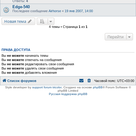
Ответы:
4
Edge-540
Последнее сообщение
Airhorse
«
19 янв 2007, 14:00
Новая тема
4 темы • Страница
1
из
1
Перейти
ПРАВА ДОСТУПА
Вы
не можете
начинать темы
Вы
не можете
отвечать на сообщения
Вы
не можете
редактировать свои сообщения
Вы
не можете
удалять свои сообщения
Вы
не можете
добавлять вложения
Список форумов
Часовой пояс:
UTC+03:00
Style developer by
support forum tricolor
,
Создано на основе
phpBB
® Forum Software ©
phpBB Limited
Русская поддержка phpBB