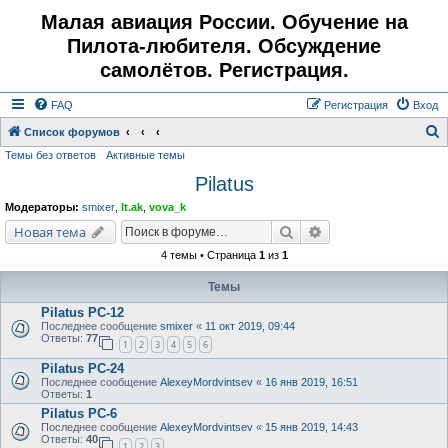
Малая авиация России. Обучение на
Пилота-любителя. Обсуждение
самолётов. Регистрация.
FAQ
Регистрация
Вход
Список форумов
Темы без ответов
Активные темы
о
Pilatus
и
с
Модераторы:
smixer
,
lt.ak
,
vova_k
к
Поиск
Расширенный поис
Новая тема
4 темы • Страница
1
из
1
Темы
Pilatus PC-12
Последнее сообщение
smixer
«
11 окт 2019, 09:44
Ответы:
77
1
2
3
4
5
6
Pilatus PC-24
Последнее сообщение
AlexeyMordvintsev
«
16 янв 2019, 16:51
Ответы:
1
Pilatus PC-6
Последнее сообщение
AlexeyMordvintsev
«
15 янв 2019, 14:43
Ответы:
40
1
2
3