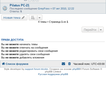
Pilatus PC-21
Последнее сообщение
GreyFoxx
«
07 окт 2010, 12:22
Ответы:
5
Новая тема
4 темы • Страница
1
из
1
Перейти
ПРАВА ДОСТУПА
Вы
не можете
начинать темы
Вы
не можете
отвечать на сообщения
Вы
не можете
редактировать свои сообщения
Вы
не можете
удалять свои сообщения
Вы
не можете
добавлять вложения
Список форумов
Часовой пояс:
UTC+03:00
Style developer by
support forum tricolor
,
Создано на основе
phpBB
® Forum Software ©
phpBB Limited
Русская поддержка phpBB