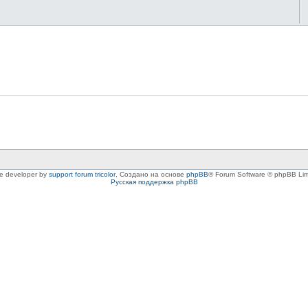
le developer by
support forum tricolor
,
Создано на основе
phpBB
® Forum Software © phpBB Lim
Русская поддержка phpBB