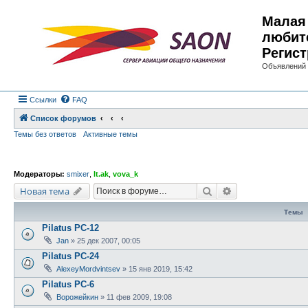
Малая 
любит
Регист
Объявлений 
Ссылки
FAQ
Список форумов
Темы без ответов
Активные темы
Модераторы:
smixer
,
lt.ak
,
vova_k
Поиск
Расширенный по
Новая тема
Темы
Pilatus PC-12
Jan
»
25 дек 2007, 00:05
Pilatus PC-24
AlexeyMordvintsev
»
15 янв 2019, 15:42
Pilatus PC-6
Ворожейкин
»
11 фев 2009, 19:08