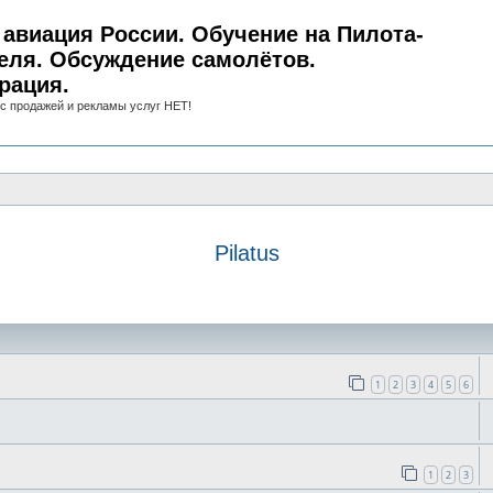
авиация России. Обучение на Пилота-
еля. Обсуждение самолётов.
рация.
с продажей и рекламы услуг НЕТ!
Pilatus
иск
1
2
3
4
5
6
1
2
3