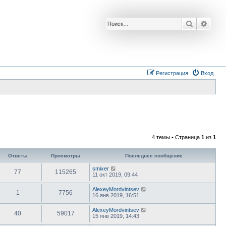
Поиск
Расш
Регистрация
Вход
4 темы • Страница
1
из
1
Ответы
Просмотры
Последнее сообщение
smixer
77
115265
11 окт 2019, 09:44
AlexeyMordvintsev
1
7756
16 янв 2019, 16:51
AlexeyMordvintsev
40
59017
15 янв 2019, 14:43