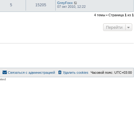
GreyFoxx
5
15205
07 окт 2010, 12:22
4 темы • Страница
1
из
1
Перейти
Связаться с администрацией
Удалить cookies
Часовой пояс:
UTC+03:00
ited