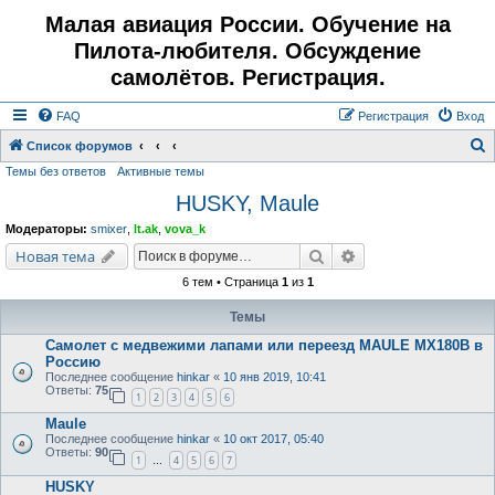
Малая авиация России. Обучение на
Пилота-любителя. Обсуждение
самолётов. Регистрация.
FAQ
Регистрация
Вход
Список форумов
Темы без ответов
Активные темы
о
HUSKY, Maule
и
с
Модераторы:
smixer
,
lt.ak
,
vova_k
к
Поиск
Расширенный поис
Новая тема
6 тем • Страница
1
из
1
Темы
Самолет с медвежими лапами или переезд MAULE MX180B в
Россию
Последнее сообщение
hinkar
«
10 янв 2019, 10:41
Ответы:
75
1
2
3
4
5
6
Maule
Последнее сообщение
hinkar
«
10 окт 2017, 05:40
Ответы:
90
1
4
5
6
7
…
HUSKY