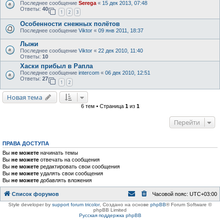
Последнее сообщение
Serega
«
15 дек 2013, 07:48
Ответы:
40
1
2
3
Особенности снежных полётов
Последнее сообщение
Viktor
«
09 янв 2011, 18:37
Лыжи
Последнее сообщение
Viktor
«
22 дек 2010, 11:40
Ответы:
10
Хаски прибыл в Рапла
Последнее сообщение
intercom
«
06 дек 2010, 12:51
Ответы:
27
1
2
Новая тема
6 тем • Страница
1
из
1
Перейти
ПРАВА ДОСТУПА
Вы
не можете
начинать темы
Вы
не можете
отвечать на сообщения
Вы
не можете
редактировать свои сообщения
Вы
не можете
удалять свои сообщения
Вы
не можете
добавлять вложения
Список форумов
Часовой пояс:
UTC+03:00
Style developer by
support forum tricolor
,
Создано на основе
phpBB
® Forum Software ©
phpBB Limited
Русская поддержка phpBB