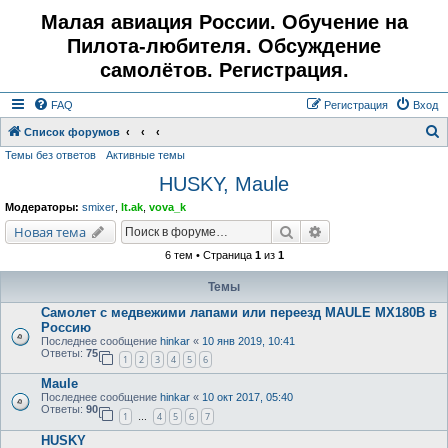
Малая авиация России. Обучение на
Пилота-любителя. Обсуждение
самолётов. Регистрация.
FAQ
Регистрация
Вход
Список форумов
Темы без ответов
Активные темы
о
HUSKY, Maule
и
с
Модераторы:
smixer
,
lt.ak
,
vova_k
к
Поиск
Расширенный поис
Новая тема
6 тем • Страница
1
из
1
Темы
Самолет с медвежими лапами или переезд MAULE MX180B в
Россию
Последнее сообщение
hinkar
«
10 янв 2019, 10:41
Ответы:
75
1
2
3
4
5
6
Maule
Последнее сообщение
hinkar
«
10 окт 2017, 05:40
Ответы:
90
1
4
5
6
7
…
HUSKY