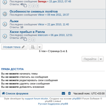
Последнее сообщение
Serega
«
15 дек 2013, 07:48
Ответы:
40
1
2
3
Особенности снежных полётов
Последнее сообщение
Viktor
«
09 янв 2011, 18:37
Лыжи
Последнее сообщение
Viktor
«
22 дек 2010, 11:40
Ответы:
10
Хаски прибыл в Рапла
Последнее сообщение
intercom
«
06 дек 2010, 12:51
Ответы:
27
1
2
Новая тема
6 тем • Страница
1
из
1
Перейти
ПРАВА ДОСТУПА
Вы
не можете
начинать темы
Вы
не можете
отвечать на сообщения
Вы
не можете
редактировать свои сообщения
Вы
не можете
удалять свои сообщения
Вы
не можете
добавлять вложения
Список форумов
Часовой пояс:
UTC+03:00
Style developer by
support forum tricolor
,
Создано на основе
phpBB
® Forum Software ©
phpBB Limited
Русская поддержка phpBB