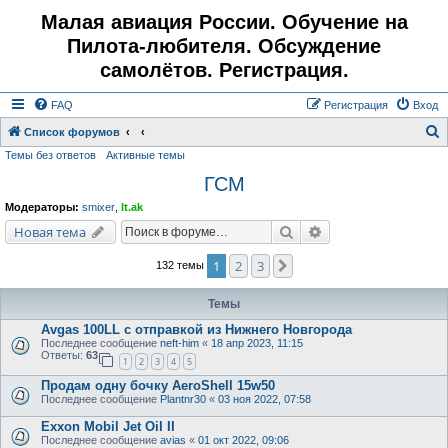
Малая авиация России. Обучение на
Пилота-любителя. Обсуждение
самолётов. Регистрация.
FAQ
Регистрация
Вход
Список форумов
Темы без ответов
Активные темы
о
ГСМ
и
с
Модераторы:
smixer
,
lt.ak
к
Поиск
Расширенный поис
Новая тема
1
2
3
След.
132 темы
Темы
Avgas 100LL с отправкой из Нижнего Новгорода
Последнее сообщение
neft-him
«
18 апр 2023, 11:15
Ответы:
63
1
2
3
4
5
Продам одну бочку AeroShell 15w50
Последнее сообщение
Plantnr30
«
03 ноя 2022, 07:58
Exxon Mobil Jet Oil II
Последнее сообщение
avias
«
01 окт 2022, 09:06