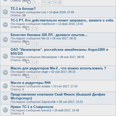
Ответы:
292
1
17
18
19
20
…
ТС-1 в бочках?
Последнее сообщение
Lee
«
14 фев 2018, 07:09
Ответы:
10
ТС-1 РТ. Кто действительно может заправить, заявите о себе.
Последнее сообщение
mashkovin
«
13 фев 2018, 14:02
Ответы:
15
1
2
Качество бензина 100 ЛЛ - делимся опытом...
Последнее сообщение
Ми 22
«
28 ноя 2017, 08:42
Ответы:
29
1
2
ОАО "Ивхимпром". российские авиабензины Avgas100ll и
Б91/115
Последнее сообщение
Ивхимпром
«
09 ноя 2017, 08:00
Ответы:
23
1
2
Масло для редукторов Ми-2 , что можно использовать ?
Последнее сообщение
engin
«
02 ноя 2017, 08:15
Ответы:
29
1
2
Масло в редукторы R44
Последнее сообщение
aviaias
«
13 сен 2017, 17:10
Ответы:
1
Представление компании Скай Фюелс (бывший Делфин
Моторспорт)
Последнее сообщение
Zapravshik
«
05 сен 2017, 14:22
Нужен ТС-1 в Ставрополе
Последнее сообщение
lyeva12
«
25 май 2017, 10:48
Ответы:
3