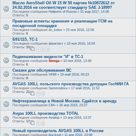
Масло AeroShell Oil W 15 W 50 партии №10872612 от
24.02.2016 не соответствует стандарту SAE J-1899?
Последнее сообщение
Heliports of Russia
«
31 мар 2017, 14:08
Ответы:
5
Правовые аспекты хранения и реализации ГСМ на
посадочной площадке
Последнее сообщение
dv_kotov
«
23 ноя 2016, 12:50
Ответы:
6
Б91/115, ТС-1
Последнее сообщение
феоктист
«
10 ноя 2016, 16:54
Ответы:
33
1
2
3
Подмешивание жидкости "И" в ТС-1
Последнее сообщение
Serega
«
10 ноя 2016, 13:40
Ответы:
6
Смазки для обслуживания ВС
Последнее сообщение
VK68
«
19 май 2016, 09:23
Ответы:
8
AVGAS 100LL польского производства допущен ГосНИИ ГА
Последнее сообщение
Samorodovu
«
17 май 2016, 11:52
Ответы:
21
1
2
Нефтехранилище в Новой Москве. Сдаётся в аренду.
Последнее сообщение
CM+
«
26 апр 2016, 23:27
Avgas 100LL производства TOTAL
Последнее сообщение
Aviatop
«
13 апр 2016, 13:37
Ответы:
17
1
2
Новый производитель AVGAS 100LL в России
Последнее сообщение
ilya-ksql
«
11 апр 2016, 23:08