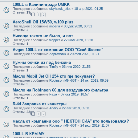
100LL в Калининграде UMKK
Последнее сообщение
skyhawk_pilot
«
18 апр 2021, 01:25
Ответы:
19
1
2
AeroShell Oil 15W50, w100 plus
Последнее сообщение
imperia
«
08 дек 2020, 08:31
Ответы:
2
Никогда такого не было, и вот...
Последнее сообщение
trapper
«
22 июл 2020, 13:20
Ответы:
1
Avgas 100LL от компании ООО "Скай Фюелс"
Последнее сообщение
Zapravshik
«
20 фев 2020, 11:21
Нужны бочки из под бензина
Последнее сообщение
Timfly
«
03 янв 2020, 21:53
Ответы:
1
Масло Mobil Jet Oil 254 кто где покупает?
Последнее сообщение
Robinson МИ-66Т
«
14 окт 2019, 09:59
Ответы:
5
Масло на Robinson 66 для воздушного фильтра
Последнее сообщение
Faza
«
07 окт 2019, 18:57
Ответы:
1
R-44 Заправка из канистры
Последнее сообщение
Andry
«
22 авг 2019, 09:11
Ответы:
23
1
2
масла от компании ооо " НЕКТОН СИА" кто пользовался?
Последнее сообщение
Robinson МИ-66Т
«
24 июл 2019, 11:07
100LL В КРЫМУ