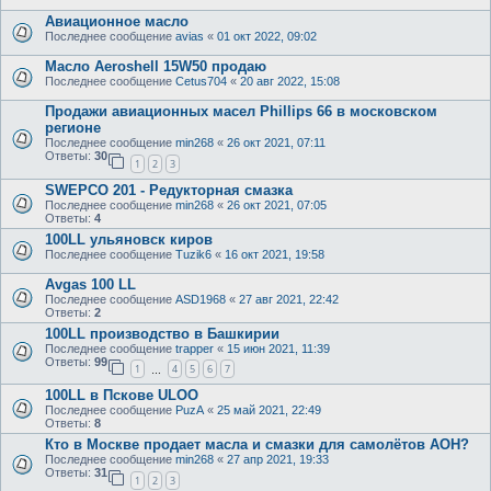
Авиационное масло
Последнее сообщение
avias
«
01 окт 2022, 09:02
Масло Aeroshell 15W50 продаю
Последнее сообщение
Cetus704
«
20 авг 2022, 15:08
Продажи авиационных масел Phillips 66 в московском
регионе
Последнее сообщение
min268
«
26 окт 2021, 07:11
Ответы:
30
1
2
3
SWEPCO 201 - Редукторная смазка
Последнее сообщение
min268
«
26 окт 2021, 07:05
Ответы:
4
100LL ульяновск киров
Последнее сообщение
Tuzik6
«
16 окт 2021, 19:58
Avgas 100 LL
Последнее сообщение
ASD1968
«
27 авг 2021, 22:42
Ответы:
2
100LL производство в Башкирии
Последнее сообщение
trapper
«
15 июн 2021, 11:39
Ответы:
99
1
4
5
6
7
…
100LL в Пскове ULOO
Последнее сообщение
PuzA
«
25 май 2021, 22:49
Ответы:
8
Кто в Москве продает масла и смазки для самолётов АОН?
Последнее сообщение
min268
«
27 апр 2021, 19:33
Ответы:
31
1
2
3