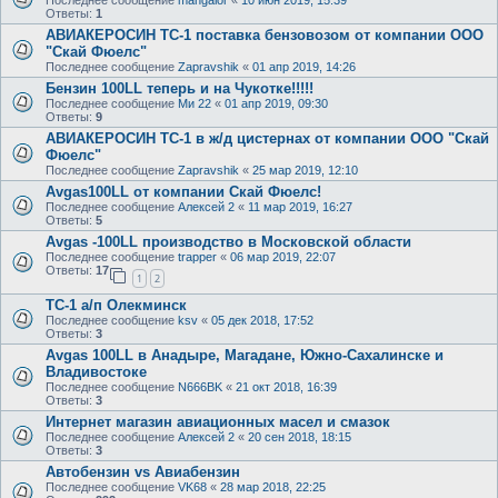
Последнее сообщение
mangalor
«
10 июн 2019, 15:39
Ответы:
1
АВИАКЕРОСИН ТС-1 поставка бензовозом от компании ООО
"Скай Фюелс"
Последнее сообщение
Zapravshik
«
01 апр 2019, 14:26
Бензин 100LL теперь и на Чукотке!!!!!
Последнее сообщение
Ми 22
«
01 апр 2019, 09:30
Ответы:
9
АВИАКЕРОСИН ТС-1 в ж/д цистернах от компании ООО "Скай
Фюелс"
Последнее сообщение
Zapravshik
«
25 мар 2019, 12:10
Avgas100LL от компании Скай Фюелс!
Последнее сообщение
Алексей 2
«
11 мар 2019, 16:27
Ответы:
5
Avgas -100LL производство в Московской области
Последнее сообщение
trapper
«
06 мар 2019, 22:07
Ответы:
17
1
2
ТС-1 а/п Олекминск
Последнее сообщение
ksv
«
05 дек 2018, 17:52
Ответы:
3
Avgas 100LL в Анадыре, Магадане, Южно-Сахалинске и
Владивостоке
Последнее сообщение
N666BK
«
21 окт 2018, 16:39
Ответы:
3
Интернет магазин авиационных масел и смазок
Последнее сообщение
Алексей 2
«
20 сен 2018, 18:15
Ответы:
3
Автобензин vs Авиабензин
Последнее сообщение
VK68
«
28 мар 2018, 22:25