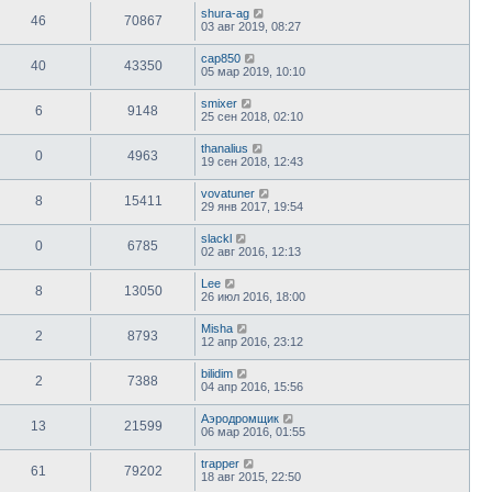
shura-ag
46
70867
03 авг 2019, 08:27
cap850
40
43350
05 мар 2019, 10:10
smixer
6
9148
25 сен 2018, 02:10
thanalius
0
4963
19 сен 2018, 12:43
vovatuner
8
15411
29 янв 2017, 19:54
slackl
0
6785
02 авг 2016, 12:13
Lee
8
13050
26 июл 2016, 18:00
Misha
2
8793
12 апр 2016, 23:12
bilidim
2
7388
04 апр 2016, 15:56
Аэродромщик
13
21599
06 мар 2016, 01:55
trapper
61
79202
18 авг 2015, 22:50