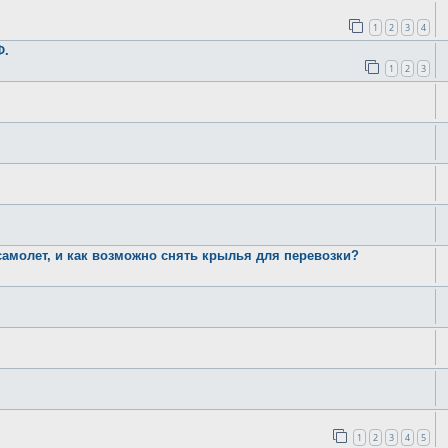
1
2
3
4
Ф.
1
2
3
самолет, и как возможно снять крылья для перевозки?
1
2
3
4
5