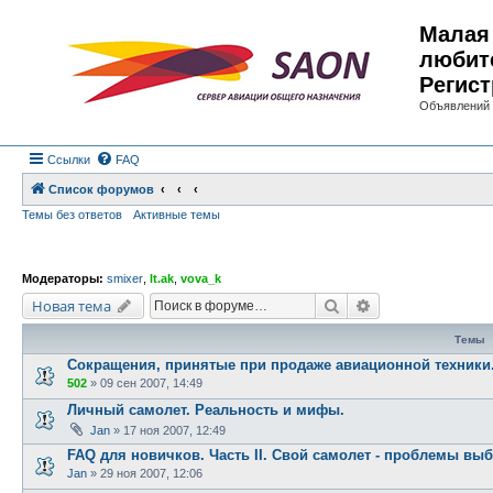
Малая 
любит
Регист
Объявлений 
Ссылки
FAQ
Список форумов
Темы без ответов
Активные темы
Модераторы:
smixer
,
lt.ak
,
vova_k
Поиск
Расширенный по
Новая тема
Темы
Сокращения, принятые при продаже авиационной техники
502
»
09 сен 2007, 14:49
Личный самолет. Реальность и мифы.
Jan
»
17 ноя 2007, 12:49
FAQ для новичков. Часть II. Свой самолет - проблемы вы
Jan
»
29 ноя 2007, 12:06