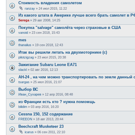
Стоимость владения самолетом
ranzay
»
24 июл 2015, 11:22
Из какого штата в Америке лучше всего брать самолет в Р
Serega
»
29 авг 2008, 14:25
Покупка "salvage" самолёта через страховые в США
vanoid
»
23 сен 2018, 15:43
mes
thanalius
»
19 сен 2018, 12:43
Итак вы решили летать на двухмоторнике (с)
pilotzigzag
»
23 июл 2015, 20:38
Зажигание Subaru Leone EA71
slackl
»
02 авг 2016, 12:13
АН-24 , на чем можно транспортировать по земле данный 
tsargas
»
25 июл 2016, 21:07
Выбор ВС
Иван_Сухарев
»
12 апр 2016, 08:48
из Франции есть кто ? нужна помомщь
bilidim
»
03 апр 2016, 16:20
Cessna 150, 152 содержание
FREEON
»
18 авг 2013, 20:44
Beechcraft Musketeer 23
icarus
»
06 сен 2011, 22:10