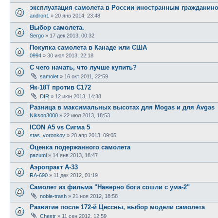
эксплуатация самолета в России иностранным гражданин
andron1
»
20 янв 2014, 23:48
Выбор самолета.
Sergo
»
17 дек 2013, 00:32
Покупка самолета в Канаде или США
0994
»
30 июл 2013, 22:18
С чего начать, что лучше купить?
samolet
»
16 окт 2011, 22:59
Як-18Т против C172
DIR
»
12 июн 2013, 14:38
Разница в максимальных высотах для Mogas и для Avgas
Nikson3000
»
22 июл 2013, 18:53
ICON A5 vs Сигма 5
stas_voronkov
»
20 апр 2013, 09:05
Оценка подержанного самолета
pazumi
»
14 янв 2013, 18:47
Аэропракт А-33
RA-690
»
11 дек 2012, 01:19
Самолет из фильма "Наверно боги сошли с ума-2"
noble-trash
»
21 ноя 2012, 18:58
Развитие после 172-й Цессны, выбор модели самолета
Chestr
»
11 сен 2012, 12:59