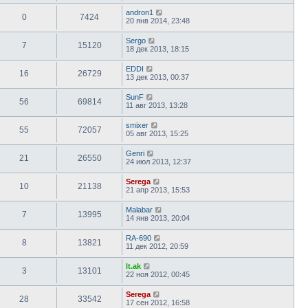
andron1
0
7424
20 янв 2014, 23:48
Sergo
7
15120
18 дек 2013, 18:15
EDDI
16
26729
13 дек 2013, 00:37
SunF
56
69814
11 авг 2013, 13:28
smixer
55
72057
05 авг 2013, 15:25
Genri
21
26550
24 июл 2013, 12:37
Serega
10
21138
21 апр 2013, 15:53
Malabar
7
13995
14 янв 2013, 20:04
RA-690
8
13821
11 дек 2012, 20:59
lt.ak
3
13101
22 ноя 2012, 00:45
Serega
28
33542
17 сен 2012, 16:58