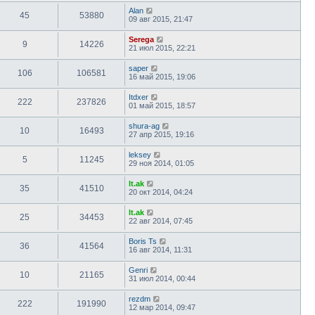
Alan
45
53880
09 авг 2015, 21:47
Serega
9
14226
21 июл 2015, 22:21
saper
106
106581
16 май 2015, 19:06
Itdxer
222
237826
01 май 2015, 18:57
shura-ag
10
16493
27 апр 2015, 19:16
leksey
5
11245
29 ноя 2014, 01:05
lt.ak
35
41510
20 окт 2014, 04:24
lt.ak
25
34453
22 авг 2014, 07:45
Boris Ts
36
41564
16 авг 2014, 11:31
Genri
10
21165
31 июл 2014, 00:44
rezdm
222
191990
12 мар 2014, 09:47