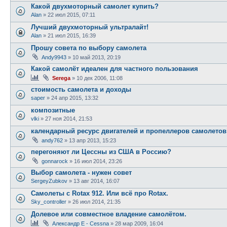
Какой двухмоторный самолет купить?
Alan
»
22 июл 2015, 07:11
Лучший двухмоторный ультралайт!
Alan
»
21 июл 2015, 16:39
Прошу совета по выбору самолета
Andy9943
»
10 май 2013, 20:19
Какой самолёт идеален для частного пользования
Serega
»
10 дек 2006, 11:08
стоимость самолета и доходы
saper
»
24 апр 2015, 13:32
композитные
vlki
»
27 ноя 2014, 21:53
календарный ресурс двигателей и пропеллеров самолето
andy762
»
13 апр 2013, 15:23
перегоняют ли Цессны из США в Россию?
gonnarock
»
16 июл 2014, 23:26
Выбор самолета - нужен совет
SergeyZubkov
»
13 авг 2014, 16:07
Самолеты с Rotax 912. Или всё про Rotax.
Sky_controller
»
26 июл 2014, 21:35
Долевое или совместное владение самолётом.
Александр E - Cessna
»
28 мар 2009, 16:04