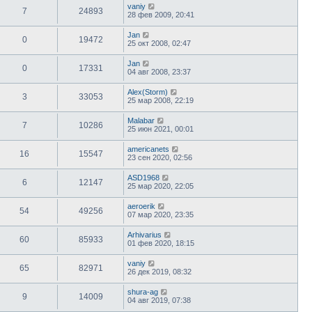
vaniy
7
24893
28 фев 2009, 20:41
Jan
0
19472
25 окт 2008, 02:47
Jan
0
17331
04 авг 2008, 23:37
Alex(Storm)
3
33053
25 мар 2008, 22:19
Malabar
7
10286
25 июн 2021, 00:01
americanets
16
15547
23 сен 2020, 02:56
ASD1968
6
12147
25 мар 2020, 22:05
aeroerik
54
49256
07 мар 2020, 23:35
Arhivarius
60
85933
01 фев 2020, 18:15
vaniy
65
82971
26 дек 2019, 08:32
shura-ag
9
14009
04 авг 2019, 07:38