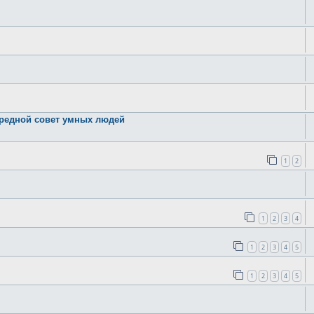
ередной совет умных людей
1
2
1
2
3
4
1
2
3
4
5
1
2
3
4
5