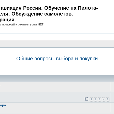
авиация России. Обучение на Пилота-
еля. Обсуждение самолётов.
рация.
с продажей и рекламы услуг НЕТ!
Общие вопросы выбора и покупки
иск
.
1
2
3
4
5
бора