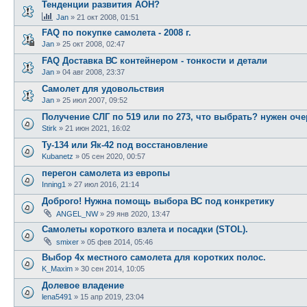
Тенденции развития АОН?
Jan
»
21 окт 2008, 01:51
FAQ по покупке самолета - 2008 г.
Jan
»
25 окт 2008, 02:47
FAQ Доставка ВС контейнером - тонкости и детали
Jan
»
04 авг 2008, 23:37
Самолет для удовольствия
Jan
»
25 июл 2007, 09:52
Получение СЛГ по 519 или по 273, что выбрать? нужен оч
Stirk
»
21 июн 2021, 16:02
Ту-134 или Як-42 под восстановление
Kubanetz
»
05 сен 2020, 00:57
перегон самолета из европы
Inning1
»
27 июл 2016, 21:14
Доброго! Нужна помощь выбора ВС под конкретику
ANGEL_NW
»
29 янв 2020, 13:47
Самолеты короткого взлета и посадки (STOL).
smixer
»
05 фев 2014, 05:46
Выбор 4х местного самолета для коротких полос.
K_Maxim
»
30 сен 2014, 10:05
Долевое владение
lena5491
»
15 апр 2019, 23:04