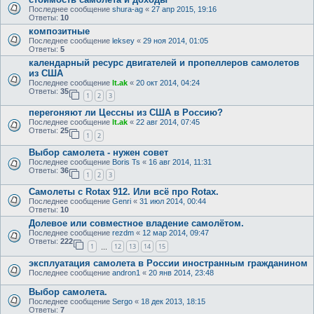
Последнее сообщение
shura-ag
«
27 апр 2015, 19:16
Ответы:
10
композитные
Последнее сообщение
leksey
«
29 ноя 2014, 01:05
Ответы:
5
календарный ресурс двигателей и пропеллеров самолетов
из США
Последнее сообщение
lt.ak
«
20 окт 2014, 04:24
Ответы:
35
1
2
3
перегоняют ли Цессны из США в Россию?
Последнее сообщение
lt.ak
«
22 авг 2014, 07:45
Ответы:
25
1
2
Выбор самолета - нужен совет
Последнее сообщение
Boris Ts
«
16 авг 2014, 11:31
Ответы:
36
1
2
3
Самолеты с Rotax 912. Или всё про Rotax.
Последнее сообщение
Genri
«
31 июл 2014, 00:44
Ответы:
10
Долевое или совместное владение самолётом.
Последнее сообщение
rezdm
«
12 мар 2014, 09:47
Ответы:
222
1
12
13
14
15
…
эксплуатация самолета в России иностранным гражданином
Последнее сообщение
andron1
«
20 янв 2014, 23:48
Выбор самолета.
Последнее сообщение
Sergo
«
18 дек 2013, 18:15
Ответы:
7