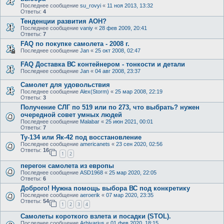
Последнее сообщение
su_rovyi
«
11 ноя 2013, 13:32
Ответы:
4
Тенденции развития АОН?
Последнее сообщение
vaniy
«
28 фев 2009, 20:41
Ответы:
7
FAQ по покупке самолета - 2008 г.
Последнее сообщение
Jan
«
25 окт 2008, 02:47
FAQ Доставка ВС контейнером - тонкости и детали
Последнее сообщение
Jan
«
04 авг 2008, 23:37
Самолет для удовольствия
Последнее сообщение
Alex(Storm)
«
25 мар 2008, 22:19
Ответы:
3
Получение СЛГ по 519 или по 273, что выбрать? нужен
очередной совет умных людей
Последнее сообщение
Malabar
«
25 июн 2021, 00:01
Ответы:
7
Ту-134 или Як-42 под восстановление
Последнее сообщение
americanets
«
23 сен 2020, 02:56
Ответы:
16
1
2
перегон самолета из европы
Последнее сообщение
ASD1968
«
25 мар 2020, 22:05
Ответы:
6
Доброго! Нужна помощь выбора ВС под конкретику
Последнее сообщение
aeroerik
«
07 мар 2020, 23:35
Ответы:
54
1
2
3
4
Самолеты короткого взлета и посадки (STOL).
Последнее сообщение
Arhivarius
«
01 фев 2020, 18:15