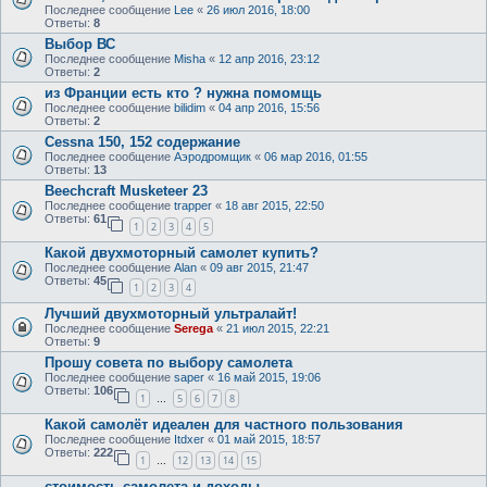
Последнее сообщение
Lee
«
26 июл 2016, 18:00
Ответы:
8
Выбор ВС
Последнее сообщение
Misha
«
12 апр 2016, 23:12
Ответы:
2
из Франции есть кто ? нужна помомщь
Последнее сообщение
bilidim
«
04 апр 2016, 15:56
Ответы:
2
Cessna 150, 152 содержание
Последнее сообщение
Аэродромщик
«
06 мар 2016, 01:55
Ответы:
13
Beechcraft Musketeer 23
Последнее сообщение
trapper
«
18 авг 2015, 22:50
Ответы:
61
1
2
3
4
5
Какой двухмоторный самолет купить?
Последнее сообщение
Alan
«
09 авг 2015, 21:47
Ответы:
45
1
2
3
4
Лучший двухмоторный ультралайт!
Последнее сообщение
Serega
«
21 июл 2015, 22:21
Ответы:
9
Прошу совета по выбору самолета
Последнее сообщение
saper
«
16 май 2015, 19:06
Ответы:
106
1
5
6
7
8
…
Какой самолёт идеален для частного пользования
Последнее сообщение
Itdxer
«
01 май 2015, 18:57
Ответы:
222
1
12
13
14
15
…
стоимость самолета и доходы