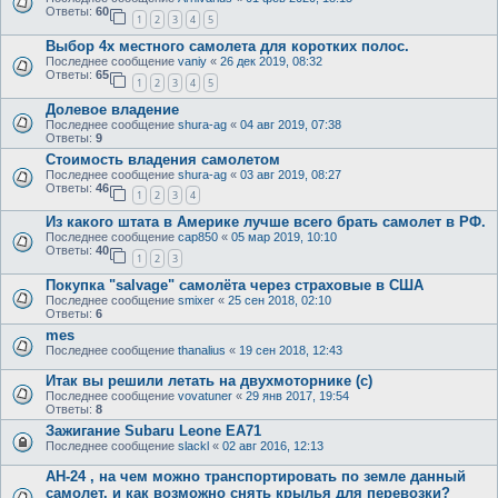
Ответы:
60
1
2
3
4
5
Выбор 4х местного самолета для коротких полос.
Последнее сообщение
vaniy
«
26 дек 2019, 08:32
Ответы:
65
1
2
3
4
5
Долевое владение
Последнее сообщение
shura-ag
«
04 авг 2019, 07:38
Ответы:
9
Стоимость владения самолетом
Последнее сообщение
shura-ag
«
03 авг 2019, 08:27
Ответы:
46
1
2
3
4
Из какого штата в Америке лучше всего брать самолет в РФ.
Последнее сообщение
cap850
«
05 мар 2019, 10:10
Ответы:
40
1
2
3
Покупка "salvage" самолёта через страховые в США
Последнее сообщение
smixer
«
25 сен 2018, 02:10
Ответы:
6
mes
Последнее сообщение
thanalius
«
19 сен 2018, 12:43
Итак вы решили летать на двухмоторнике (с)
Последнее сообщение
vovatuner
«
29 янв 2017, 19:54
Ответы:
8
Зажигание Subaru Leone EA71
Последнее сообщение
slackl
«
02 авг 2016, 12:13
АН-24 , на чем можно транспортировать по земле данный
самолет, и как возможно снять крылья для перевозки?