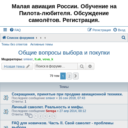
Малая авиация России. Обучение на
Пилота-любителя. Обсуждение
самолётов. Регистрация.
FAQ
Регистрация
Вход
Список форумов
Темы без ответов
Активные темы
о
Общие вопросы выбора и покупки
и
с
Модераторы:
smixer
,
lt.ak
,
vova_k
к
Поиск
Расширенный поис
Новая тема
1
2
След.
79 тем
Темы
Сокращения, принятые при продаже авиационной техники.
Последнее сообщение
smixer
«
16 сен 2018, 07:43
Ответы:
1
Личный самолет. Реальность и мифы.
Последнее сообщение
Serega
«
27 апр 2014, 00:12
Ответы:
72
1
2
3
4
5
FAQ для новичков. Часть II. Свой самолет - проблемы
выбора