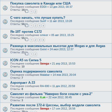
Покупка самолета в Канаде или США
Последнее сообщение
EDDI
«
13 дек 2013, 00:37
Ответы:
16
1
2
С чего начать, что лучше купить?
Последнее сообщение
SunF
«
11 авг 2013, 13:28
Ответы:
56
1
2
3
4
Як-18Т против C172
Последнее сообщение
smixer
«
05 авг 2013, 15:25
Ответы:
55
1
2
3
4
Разница в максимальных высотах для Mogas и для Avgas
Последнее сообщение
Genri
«
24 июл 2013, 12:37
Ответы:
21
1
2
ICON A5 vs Сигма 5
Последнее сообщение
Serega
«
21 апр 2013, 15:53
Ответы:
10
Оценка подержанного самолета
Последнее сообщение
Malabar
«
14 янв 2013, 20:04
Ответы:
7
Аэропракт А-33
Последнее сообщение
RA-690
«
11 дек 2012, 20:59
Ответы:
8
Самолет из фильма "Наверно боги сошли с ума-2"
Последнее сообщение
lt.ak
«
22 ноя 2012, 00:45
Ответы:
3
Развитие после 172-й Цессны, выбор модели самолета
Последнее сообщение
Serega
«
17 сен 2012, 16:58
Ответы:
28