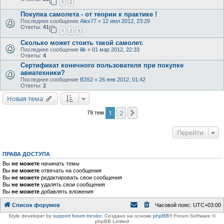
1
2
Покупка самолета - от теории к практике !
Последнее сообщение
Alex77
«
12 июл 2012, 23:29
Ответы:
41
1
2
3
Сколько может стоить такой самолет.
Последнее сообщение
ilik
«
01 мар 2012, 22:33
Ответы:
4
Сертификат конечного пользователя при покупке
авиатехники?
Последнее сообщение
ВЗ52
«
26 янв 2012, 01:42
Ответы:
2
Новая тема
1
2
След.
79 тем
Перейти
ПРАВА ДОСТУПА
Вы
не можете
начинать темы
Вы
не можете
отвечать на сообщения
Вы
не можете
редактировать свои сообщения
Вы
не можете
удалять свои сообщения
Вы
не можете
добавлять вложения
Список форумов
Часовой пояс:
UTC+03:00
Style developer by
support forum tricolor
,
Создано на основе
phpBB
® Forum Software ©
phpBB Limited