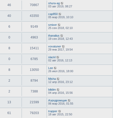
shura-ag
46
70867
03 авг 2019, 08:27
cap850
40
43350
05 мар 2019, 10:10
smixer
6
9149
25 сен 2018, 02:10
thanalius
0
4963
19 сен 2018, 12:43
vovatuner
8
15411
29 янв 2017, 19:54
slackl
0
6785
02 авг 2016, 12:13
Lee
8
13050
26 июл 2016, 18:00
Misha
2
8794
12 апр 2016, 23:12
bilidim
2
7388
04 апр 2016, 15:56
Аэродромщик
13
21599
06 мар 2016, 01:55
trapper
61
79203
18 авг 2015, 22:50