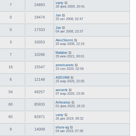
vaniy
7
24893
28 фев 2009, 20:41
Jan
0
19474
25 окт 2008, 02:47
Jan
0
17333
04 авг 2008, 23:37
Alex(Storm)
3
33053
25 мар 2008, 22:19
Malabar
7
10286
25 июн 2021, 00:01
americanets
16
15547
23 сен 2020, 02:56
ASD1968
6
12148
25 мар 2020, 22:05
aeroerik
54
49257
07 мар 2020, 23:35
Arhivarius
60
85933
01 фев 2020, 18:15
vaniy
65
82971
26 дек 2019, 08:32
shura-ag
9
14009
04 авг 2019, 07:38