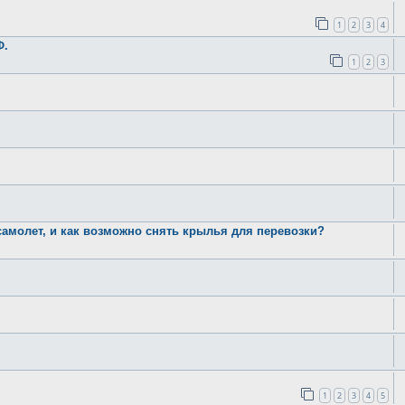
1
2
3
4
Ф.
1
2
3
самолет, и как возможно снять крылья для перевозки?
1
2
3
4
5