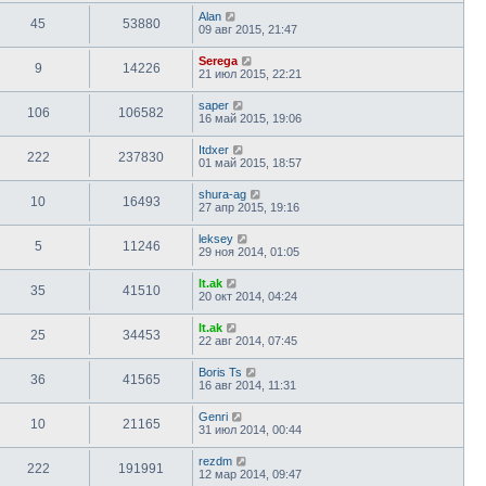
Alan
45
53880
09 авг 2015, 21:47
Serega
9
14226
21 июл 2015, 22:21
saper
106
106582
16 май 2015, 19:06
Itdxer
222
237830
01 май 2015, 18:57
shura-ag
10
16493
27 апр 2015, 19:16
leksey
5
11246
29 ноя 2014, 01:05
lt.ak
35
41510
20 окт 2014, 04:24
lt.ak
25
34453
22 авг 2014, 07:45
Boris Ts
36
41565
16 авг 2014, 11:31
Genri
10
21165
31 июл 2014, 00:44
rezdm
222
191991
12 мар 2014, 09:47