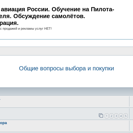
авиация России. Обучение на Пилота-
еля. Обсуждение самолётов.
рация.
с продажей и рекламы услуг НЕТ!
Общие вопросы выбора и покупки
иск
.
1
2
3
4
5
бора