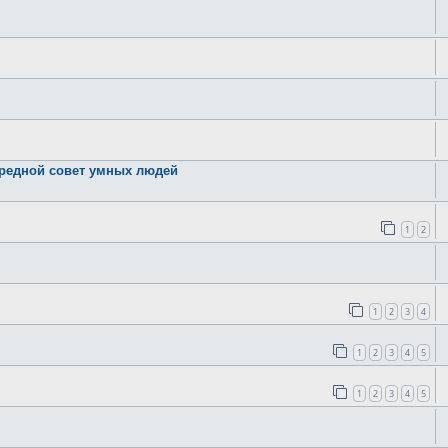
ередной совет умных людей
1
2
1
2
3
4
1
2
3
4
5
1
2
3
4
5