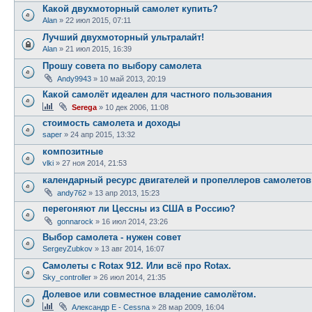
Какой двухмоторный самолет купить?
Alan
»
22 июл 2015, 07:11
Лучший двухмоторный ультралайт!
Alan
»
21 июл 2015, 16:39
Прошу совета по выбору самолета
Andy9943
»
10 май 2013, 20:19
Какой самолёт идеален для частного пользования
Serega
»
10 дек 2006, 11:08
стоимость самолета и доходы
saper
»
24 апр 2015, 13:32
композитные
vlki
»
27 ноя 2014, 21:53
календарный ресурс двигателей и пропеллеров самолето
andy762
»
13 апр 2013, 15:23
перегоняют ли Цессны из США в Россию?
gonnarock
»
16 июл 2014, 23:26
Выбор самолета - нужен совет
SergeyZubkov
»
13 авг 2014, 16:07
Самолеты с Rotax 912. Или всё про Rotax.
Sky_controller
»
26 июл 2014, 21:35
Долевое или совместное владение самолётом.
Александр E - Cessna
»
28 мар 2009, 16:04