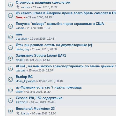
Стоимость владения самолетом
ranzay
»
24 июл 2015, 11:22
Из какого штата в Америке лучше всего брать самолет в Р
Serega
»
29 авг 2008, 14:25
Покупка "salvage" самолёта через страховые в США
vanoid
»
23 сен 2018, 15:43
mes
thanalius
»
19 сен 2018, 12:43
Итак вы решили летать на двухмоторнике (с)
pilotzigzag
»
23 июл 2015, 20:38
Зажигание Subaru Leone EA71
slackl
»
02 авг 2016, 12:13
АН-24 , на чем можно транспортировать по земле данный 
tsargas
»
25 июл 2016, 21:07
Выбор ВС
Иван_Сухарев
»
12 апр 2016, 08:48
из Франции есть кто ? нужна помомщь
bilidim
»
03 апр 2016, 16:20
Cessna 150, 152 содержание
FREEON
»
18 авг 2013, 20:44
Beechcraft Musketeer 23
icarus
»
06 сен 2011, 22:10