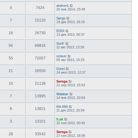
andron1
0
7424
20 янв 2014, 23:48
Sergo
7
15120
18 дек 2013, 18:15
EDDI
16
26730
13 дек 2013, 00:37
SunF
56
69816
11 авг 2013, 13:28
smixer
55
72057
05 авг 2013, 15:25
Genri
21
26550
24 июл 2013, 12:37
Serega
10
21138
21 апр 2013, 15:53
Malabar
7
13995
14 янв 2013, 20:04
RA-690
8
13821
11 дек 2012, 20:59
lt.ak
3
13101
22 ноя 2012, 00:45
Serega
28
33542
17 сен 2012, 16:58