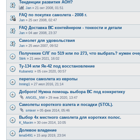
Тенденции развития АОН?
Jan
»
21 окт 2008, 01:51
FAQ по покупке самолета - 2008 г.
Jan
»
25 окт 2008, 02:47
FAQ Доставка ВС контейнером - тонкости и детали
Jan
»
04 авг 2008, 23:37
Самолет для удовольствия
Jan
»
25 июл 2007, 09:52
Получение СЛГ по 519 или по 273, что выбрать? нужен оч
Stirk
»
21 июн 2021, 16:02
Ту-134 или Як-42 под восстановление
Kubanetz
»
05 сен 2020, 00:57
перегон самолета из европы
Inning1
»
27 июл 2016, 21:14
Доброго! Нужна помощь выбора ВС под конкретику
ANGEL_NW
»
29 янв 2020, 13:47
Самолеты короткого взлета и посадки (STOL).
smixer
»
05 фев 2014, 05:46
Выбор 4х местного самолета для коротких полос.
K_Maxim
»
30 сен 2014, 10:05
Долевое владение
lena5491
»
15 апр 2019, 23:04