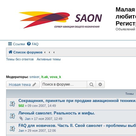
Малая 
любит
Регист
Объявлений 
Ссылки
FAQ
Список форумов
Темы без ответов
Активные темы
Модераторы:
smixer
,
lt.ak
,
vova_k
Поиск
Расширенный по
Новая тема
Темы
Сокращения, принятые при продаже авиационной техники
502
»
09 сен 2007, 14:49
Личный самолет. Реальность и мифы.
Jan
»
17 ноя 2007, 12:49
FAQ для новичков. Часть II. Свой самолет - проблемы вы
Jan
»
29 ноя 2007, 12:06