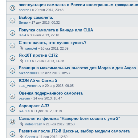
эксплуатация самолета в России иностранным гражданин
andron1
»
20 янв 2014, 23:48
Выбор самолета.
Sergo
»
17 дек 2013, 00:32
Покупка самолета в Канаде или США
0994
»
30 июл 2013, 22:18
С чего начать, что лучше купить?
samolet
»
16 окт 2011, 22:59
Як-18Т против C172
DIR
»
12 июн 2013, 14:38
Разница в максимальных высотах для Mogas и для Avgas
Nikson3000
»
22 июл 2013, 18:53
ICON A5 vs Сигма 5
stas_voronkov
»
20 апр 2013, 09:05
Оценка подержанного самолета
pazumi
»
14 янв 2013, 18:47
Аэропракт А-33
RA-690
»
11 дек 2012, 01:19
Самолет из фильма "Наверно боги сошли с ума-2"
noble-trash
»
21 ноя 2012, 18:58
Развитие после 172-й Цессны, выбор модели самолета
Chestr
»
11 сен 2012, 12:59