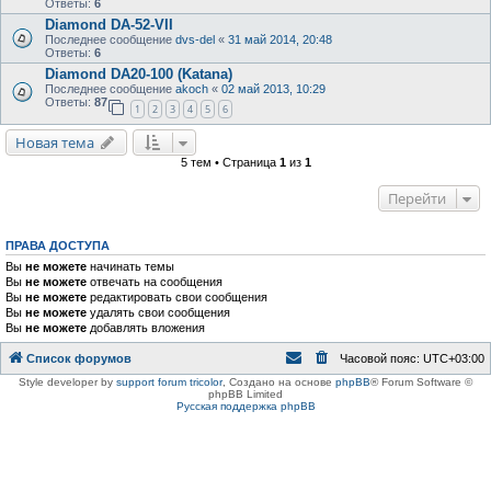
Ответы:
6
Diamond DA-52-VII
Последнее сообщение
dvs-del
«
31 май 2014, 20:48
Ответы:
6
Diamond DA20-100 (Katana)
Последнее сообщение
akoch
«
02 май 2013, 10:29
Ответы:
87
1
2
3
4
5
6
Новая тема
5 тем • Страница
1
из
1
Перейти
ПРАВА ДОСТУПА
Вы
не можете
начинать темы
Вы
не можете
отвечать на сообщения
Вы
не можете
редактировать свои сообщения
Вы
не можете
удалять свои сообщения
Вы
не можете
добавлять вложения
Список форумов
Часовой пояс:
UTC+03:00
Style developer by
support forum tricolor
,
Создано на основе
phpBB
® Forum Software ©
phpBB Limited
Русская поддержка phpBB