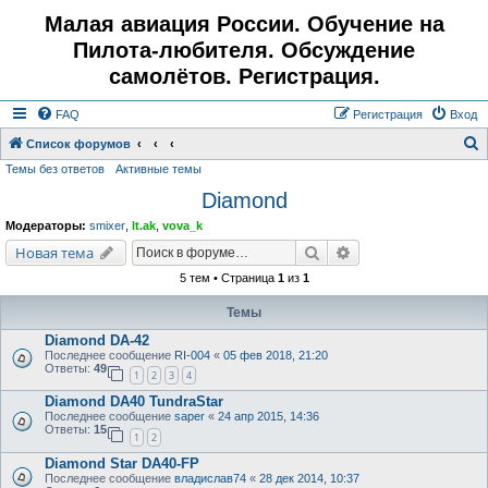
Малая авиация России. Обучение на
Пилота-любителя. Обсуждение
самолётов. Регистрация.
FAQ
Регистрация
Вход
Список форумов
Темы без ответов
Активные темы
о
Diamond
и
с
Модераторы:
smixer
,
lt.ak
,
vova_k
к
Поиск
Расширенный поис
Новая тема
5 тем • Страница
1
из
1
Темы
Diamond DA-42
Последнее сообщение
RI-004
«
05 фев 2018, 21:20
Ответы:
49
1
2
3
4
Diamond DA40 TundraStar
Последнее сообщение
saper
«
24 апр 2015, 14:36
Ответы:
15
1
2
Diamond Star DA40-FP
Последнее сообщение
владислав74
«
28 дек 2014, 10:37