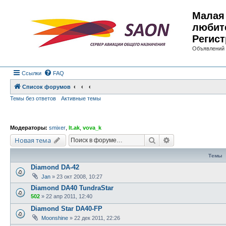
Малая 
любит
Регист
Объявлений 
Ссылки
FAQ
Список форумов
Темы без ответов
Активные темы
Модераторы:
smixer
,
lt.ak
,
vova_k
Поиск
Расширенный по
Новая тема
Темы
Diamond DA-42
Jan
»
23 окт 2008, 10:27
Diamond DA40 TundraStar
502
»
22 апр 2011, 12:40
Diamond Star DA40-FP
Moonshine
»
22 дек 2011, 22:26