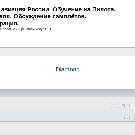
авиация России. Обучение на Пилота-
еля. Обсуждение самолётов.
рация.
с продажей и рекламы услуг НЕТ!
Diamond
иск
1
2
3
4
1
2