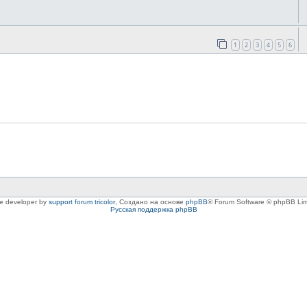
1
2
3
4
5
6
le developer by
support forum tricolor
,
Создано на основе
phpBB
® Forum Software © phpBB Lim
Русская поддержка phpBB