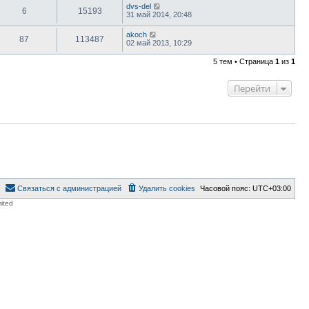
dvs-del
6
15193
31 май 2014, 20:48
akoch
87
113487
02 май 2013, 10:29
5 тем • Страница
1
из
1
Перейти
Связаться с администрацией
Удалить cookies
Часовой пояс:
UTC+03:00
ited