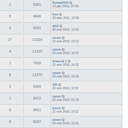
RomanKHV
2
8361
13 дек 2012, 07:03
Geo
0
6640
30 июн 2011, 12:06
ANS
0
6581
26 ноя 2010, 13:03
zenon
27
31024
22 ноя 2010, 19:12
zenon
4
11415
22 ноя 2010, 16:37
Алексей 2
1
7826
22 ноя 2010, 16:32
zenon
6
12375
22 ноя 2010, 15:55
305
2
9366
22 ноя 2010, 12:11
zenon
1
8472
22 ноя 2010, 01:19
icarus
0
8651
21 ноя 2010, 23:11
zenon
0
8247
20 ноя 2010, 23:31