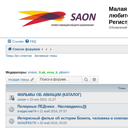
Малая 
любит
Регист
Объявлений 
Ссылки
FAQ
Список форумов
Темы без ответов
Активные темы
Модераторы:
smixer
,
lt.ak
,
vova_k
,
piloterrr
Поиск
Расширенный по
Новая тема
Темы
ФИЛЬМЫ ОБ АВИАЦИИ (КАТАЛОГ)
zenon
»
19 ноя 2010, 21:27
Полярные ЛЕДчики . Наслаждаюсь)))
владислав74
»
21 май 2016, 07:57
Интересный фильм об истории Боинга, человека и компа
AVIASPEKTR
»
20 май 2016, 03:02