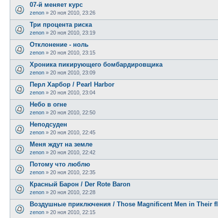
07-й меняет курс
zenon
»
20 ноя 2010, 23:26
Три процента риска
zenon
»
20 ноя 2010, 23:19
Отклонение - ноль
zenon
»
20 ноя 2010, 23:15
Хроника пикирующего бомбардировщика
zenon
»
20 ноя 2010, 23:09
Перл Харбор / Pearl Harbor
zenon
»
20 ноя 2010, 23:04
Небо в огне
zenon
»
20 ноя 2010, 22:50
Неподсуден
zenon
»
20 ноя 2010, 22:45
Меня ждут на земле
zenon
»
20 ноя 2010, 22:42
Потому что люблю
zenon
»
20 ноя 2010, 22:35
Красный Барон / Der Rote Baron
zenon
»
20 ноя 2010, 22:28
Воздушные приключения / Those Magnificent Men in Their fly
zenon
»
20 ноя 2010, 22:15