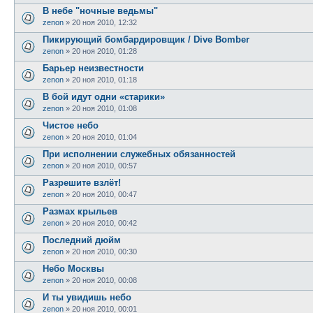
В небе "ночные ведьмы"
zenon
»
20 ноя 2010, 12:32
Пикирующий бомбардировщик / Dive Bomber
zenon
»
20 ноя 2010, 01:28
Барьер неизвестности
zenon
»
20 ноя 2010, 01:18
В бой идут одни «старики»
zenon
»
20 ноя 2010, 01:08
Чистое небо
zenon
»
20 ноя 2010, 01:04
При исполнении служебных обязанностей
zenon
»
20 ноя 2010, 00:57
Разрешите взлёт!
zenon
»
20 ноя 2010, 00:47
Размах крыльев
zenon
»
20 ноя 2010, 00:42
Последний дюйм
zenon
»
20 ноя 2010, 00:30
Небо Москвы
zenon
»
20 ноя 2010, 00:08
И ты увидишь небо
zenon
»
20 ноя 2010, 00:01