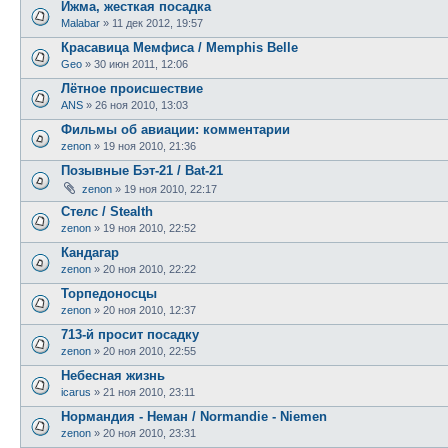
Ижма, жесткая посадка
Malabar
»
11 дек 2012, 19:57
Красавица Мемфиса / Memphis Belle
Geo
»
30 июн 2011, 12:06
Лётное происшествие
ANS
»
26 ноя 2010, 13:03
Фильмы об авиации: комментарии
zenon
»
19 ноя 2010, 21:36
Позывные Бэт-21 / Bat-21
zenon
»
19 ноя 2010, 22:17
Стелс / Stealth
zenon
»
19 ноя 2010, 22:52
Кандагар
zenon
»
20 ноя 2010, 22:22
Торпедоносцы
zenon
»
20 ноя 2010, 12:37
713-й просит посадку
zenon
»
20 ноя 2010, 22:55
Небесная жизнь
icarus
»
21 ноя 2010, 23:11
Нормандия - Неман / Normandie - Niemen
zenon
»
20 ноя 2010, 23:31