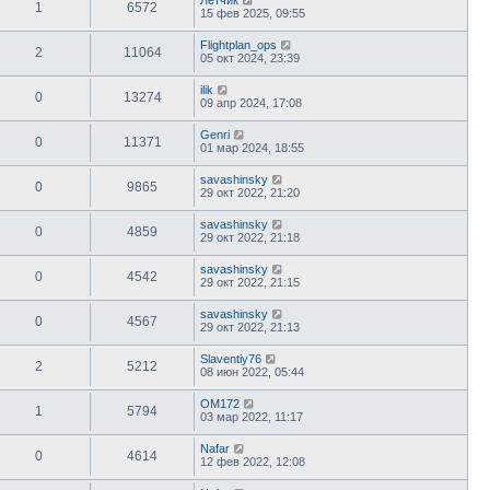
1
6572
15 фев 2025, 09:55
Flightplan_ops
2
11064
05 окт 2024, 23:39
ilik
0
13274
09 апр 2024, 17:08
Genri
0
11371
01 мар 2024, 18:55
savashinsky
0
9865
29 окт 2022, 21:20
savashinsky
0
4859
29 окт 2022, 21:18
savashinsky
0
4542
29 окт 2022, 21:15
savashinsky
0
4567
29 окт 2022, 21:13
Slaventiy76
2
5212
08 июн 2022, 05:44
OM172
1
5794
03 мар 2022, 11:17
Nafar
0
4614
12 фев 2022, 12:08