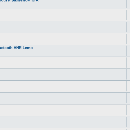
ooth и разъёмом G/A.
uetooth ANR Lemo
ы