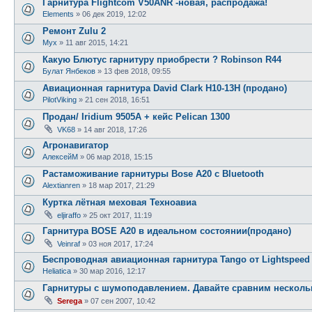
Гарнитура Flightcom V50ANR -новая, распродажа!
Elements
»
06 дек 2019, 12:02
Ремонт Zulu 2
Myx
»
11 авг 2015, 14:21
Какую Блютус гарнитуру приобрести ? Robinson R44
Булат Янбеков
»
13 фев 2018, 09:55
Авиационная гарнитура David Clark H10-13H (продано)
PilotViking
»
21 сен 2018, 16:51
Продан/ Iridium 9505A + кейс Pelican 1300
VK68
»
14 авг 2018, 17:26
Агронавигатор
АлексейМ
»
06 мар 2018, 15:15
Растаможивание гарнитуры Bose A20 с Bluetooth
Alextianren
»
18 мар 2017, 21:29
Куртка лётная меховая Техноавиа
eljiraffo
»
25 окт 2017, 11:19
Гарнитура BOSE A20 в идеальном состоянии(продано)
Veinraf
»
03 ноя 2017, 17:24
Беспроводная авиационная гарнитура Tango от Lightspeed
Heliatica
»
30 мар 2016, 12:17
Гарнитуры с шумоподавлением. Давайте сравним несколь
Serega
»
07 сен 2007, 10:42