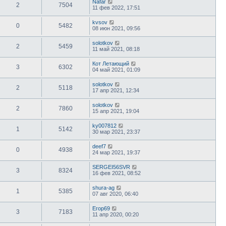
Nafar
2
7504
11 фев 2022, 17:51
kvsov
0
5482
08 июн 2021, 09:56
solotkov
2
5459
11 май 2021, 08:18
Кот Летающий
3
6302
04 май 2021, 01:09
solotkov
2
5118
17 апр 2021, 12:34
solotkov
2
7860
15 апр 2021, 19:04
ky007812
1
5142
30 мар 2021, 23:37
deef7
0
4938
24 мар 2021, 19:37
SERGEI56SVR
3
8324
16 фев 2021, 08:52
shura-ag
1
5385
07 авг 2020, 06:40
Егор69
3
7183
11 апр 2020, 00:20