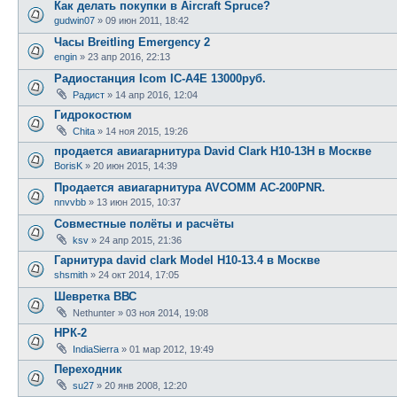
Как делать покупки в Aircraft Spruce?
gudwin07
»
09 июн 2011, 18:42
Часы Breitling Emergency 2
engin
»
23 апр 2016, 22:13
Радиостанция Icom IC-A4E 13000руб.
Радист
»
14 апр 2016, 12:04
Гидрокостюм
Chita
»
14 ноя 2015, 19:26
продается авиагарнитура David Clark H10-13H в Москве
BorisK
»
20 июн 2015, 14:39
Продается авиагарнитура AVCOMM AC-200PNR.
nnvvbb
»
13 июн 2015, 10:37
Совместные полёты и расчёты
ksv
»
24 апр 2015, 21:36
Гарнитура david clark Model H10-13.4 в Москве
shsmith
»
24 окт 2014, 17:05
Шевретка ВВС
Nethunter
»
03 ноя 2014, 19:08
НРК-2
IndiaSierra
»
01 мар 2012, 19:49
Переходник
su27
»
20 янв 2008, 12:20