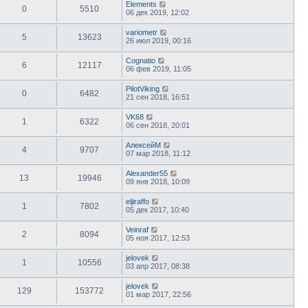
Elements
0
5510
06 дек 2019, 12:02
variometr
5
13623
26 июл 2019, 00:16
Cognatio
6
12117
06 фев 2019, 11:05
PilotViking
0
6482
21 сен 2018, 16:51
VK68
1
6322
06 сен 2018, 20:01
АлексейМ
4
9707
07 мар 2018, 11:12
Alexander55
13
19946
09 янв 2018, 10:09
eljiraffo
1
7802
05 дек 2017, 10:40
Veinraf
2
8094
05 ноя 2017, 12:53
jelovek
1
10556
03 апр 2017, 08:38
jelovek
129
153772
01 мар 2017, 22:56