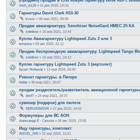
(Продано) Продам в СПб новую гарнитуру Bose A20 с Bluet
mich_w126
»
11 дек 2018, 16:20
Гарнитуры David Clark H10-30
kvsov
»
08 июн 2021, 09:56
Продам авиагарнитуру. Sennhiser NoiseGard HMEC 25 KA
solotkov
»
15 апр 2021, 10:43
Куплю Авиагарнитуру Lightspeed Zulu 2 или 3
tempora
»
03 авг 2020, 22:12
Продам беспроводную авиагарнитуру. Lightspeed Tango Bl
solotkov
»
15 апр 2021, 19:12
Куплю гарнитуру Lightspeed Zulu 3 (вертолет)
Булат Янбеков
»
13 ноя 2018, 09:40
Ремонт гарнитуры. в Питере
Nafar
»
30 мар 2021, 20:07
продам раздвоитель/разветвитель авиационной гарнитур
deef7
»
24 мар 2021, 19:37
сувенир (подарок) для пилота
SERGEI56SVR
»
27 дек 2019, 14:02
Формуляры для ВС АОН
Александр E - Cessna
»
05 авг 2020, 13:50
Ищу гарнитуры, комплект
ANGEL_NW
»
10 апр 2020, 12:21