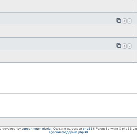
1
2
1
2
le developer by
support forum tricolor
,
Создано на основе
phpBB
® Forum Software © phpBB Lim
Русская поддержка phpBB