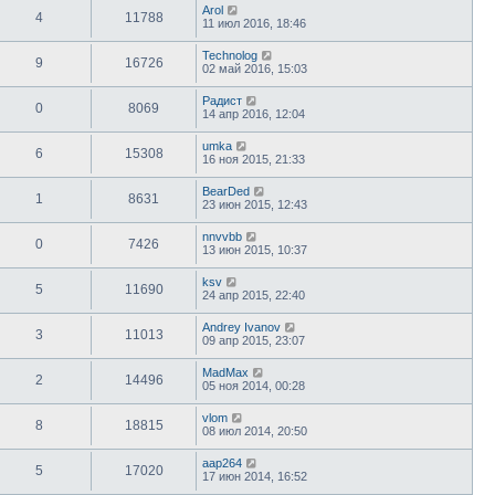
Arol
4
11788
11 июл 2016, 18:46
Technolog
9
16726
02 май 2016, 15:03
Радист
0
8069
14 апр 2016, 12:04
umka
6
15308
16 ноя 2015, 21:33
BearDed
1
8631
23 июн 2015, 12:43
nnvvbb
0
7426
13 июн 2015, 10:37
ksv
5
11690
24 апр 2015, 22:40
Andrey Ivanov
3
11013
09 апр 2015, 23:07
MadMax
2
14496
05 ноя 2014, 00:28
vlom
8
18815
08 июл 2014, 20:50
aap264
5
17020
17 июн 2014, 16:52