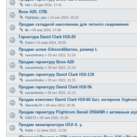
heli
»
26 дек 2024, 17:41
Bose A20, СПБ
Flightplan_ops
»
14 сен 2024, 16:31
Продаю складной наколенник для летного снаряжения
ilik
»
09 апр 2024, 17:08
Гарнитура David Clark H10-20
Genri
»
01 мар 2024, 18:55
Продаю шлем Gibson&Barnes, размер L
savashinsky
»
29 окт 2022, 21:20
Продаю гарнитуру Bose A20
savashinsky
»
29 окт 2022, 21:18
Продаю гарнитуру David Clark H10-13X
savashinsky
»
29 окт 2022, 21:15
Продаю гарнитуру David Clark H10-56
savashinsky
»
29 окт 2022, 21:13
Продам комплект David Clark H10-60 2шт, интерком Sigtron
Slaventiy76
»
08 июн 2022, 05:35
Продам гарнитуру Flightcom Denali D50ANR с активным ш
OM172
»
05 ноя 2020, 15:28
Продам авиагарнитура USA б. у.
Nafar
»
12 фев 2022, 12:08