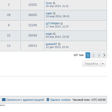
Grey
2
10202
20 апр 2014, 11:11
capix
28
36005
19 мар 2014, 08:41
ШТУРМАН
8
22246
17 янв 2014, 11:37
engin
22
30048
04 янв 2014, 23:35
gudwin07
13
20013
12 дек 2013, 22:41
1
2
3
Сл
107 тем
Перейти
Связаться с администрацией
Удалить cookies
Часовой пояс:
UTC+03:00
ited