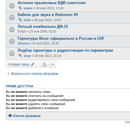
ботинки прыжковые ВДВ советские
kaban
»
24 июл 2013, 13:26
Кабель для звука в Robinson 44
A Mo
»
06 апр 2012, 12:07
Летный комбинезон ДФ-15
Eclips
»
23 ноя 2009, 01:51
Гарнитуры Bose- официально в России и СНГ
Simavia
»
15 ноя 2011, 15:18
Подбор гарнитуры к радиостанции по параметрам
asap
»
28 янв 2013, 16:14
Новая тема
Вернуться к списку форумов
ПРАВА ДОСТУПА
Вы
не можете
начинать темы
Вы
не можете
отвечать на сообщения
Вы
не можете
редактировать свои сообщения
Вы
не можете
удалять свои сообщения
Вы
не можете
добавлять вложения
Список форумов
Sty