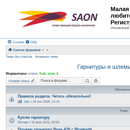
Малая 
любит
Регист
Объявлений 
Ссылки
FAQ
Список форумов
Темы без ответов
Активные темы
Гарнитуры и шлемы
Модераторы:
smixer
,
lt.ak
,
vova_k
Поиск
Расширенный по
Новая тема
Объявлен
Правила раздела. Читать обязательно!
Jan
»
29 ноя 2008, 23:15
Темы
Куплю гарнитуру
Летчик
»
15 фев 2025, 09:59
Продаю гарнитуру Bose A20 с Bluetooth