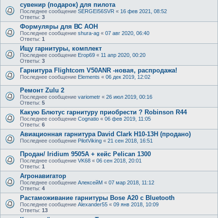
сувенир (подарок) для пилота
Последнее сообщение
SERGEI56SVR
«
16 фев 2021, 08:52
Ответы:
3
Формуляры для ВС АОН
Последнее сообщение
shura-ag
«
07 авг 2020, 06:40
Ответы:
1
Ищу гарнитуры, комплект
Последнее сообщение
Егор69
«
11 апр 2020, 00:20
Ответы:
3
Гарнитура Flightcom V50ANR -новая, распродажа!
Последнее сообщение
Elements
«
06 дек 2019, 12:02
Ремонт Zulu 2
Последнее сообщение
variometr
«
26 июл 2019, 00:16
Ответы:
5
Какую Блютус гарнитуру приобрести ? Robinson R44
Последнее сообщение
Cognatio
«
06 фев 2019, 11:05
Ответы:
6
Авиационная гарнитура David Clark H10-13H (продано)
Последнее сообщение
PilotViking
«
21 сен 2018, 16:51
Продан/ Iridium 9505A + кейс Pelican 1300
Последнее сообщение
VK68
«
06 сен 2018, 20:01
Ответы:
1
Агронавигатор
Последнее сообщение
АлексейМ
«
07 мар 2018, 11:12
Ответы:
4
Растаможивание гарнитуры Bose A20 с Bluetooth
Последнее сообщение
Alexander55
«
09 янв 2018, 10:09
Ответы:
13