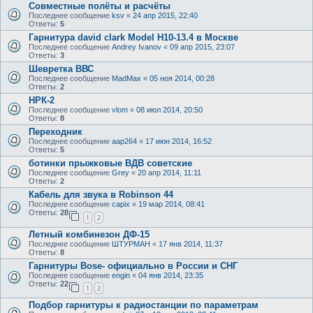
Совместные полёты и расчёты
Последнее сообщение
ksv
«
24 апр 2015, 22:40
Ответы:
5
Гарнитура david clark Model H10-13.4 в Москве
Последнее сообщение
Andrey Ivanov
«
09 апр 2015, 23:07
Ответы:
3
Шевретка ВВС
Последнее сообщение
MadMax
«
05 ноя 2014, 00:28
Ответы:
2
НРК-2
Последнее сообщение
vlom
«
08 июл 2014, 20:50
Ответы:
8
Переходник
Последнее сообщение
aap264
«
17 июн 2014, 16:52
Ответы:
5
ботинки прыжковые ВДВ советские
Последнее сообщение
Grey
«
20 апр 2014, 11:11
Ответы:
2
Кабель для звука в Robinson 44
Последнее сообщение
capix
«
19 мар 2014, 08:41
Ответы:
28
1
2
Летный комбинезон ДФ-15
Последнее сообщение
ШТУРМАН
«
17 янв 2014, 11:37
Ответы:
8
Гарнитуры Bose- официально в России и СНГ
Последнее сообщение
engin
«
04 янв 2014, 23:35
Ответы:
22
1
2
Подбор гарнитуры к радиостанции по параметрам