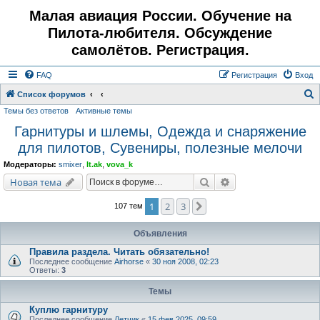
Малая авиация России. Обучение на
Пилота-любителя. Обсуждение
самолётов. Регистрация.
FAQ
Регистрация
Вход
Список форумов
Темы без ответов
Активные темы
о
Гарнитуры и шлемы, Одежда и снаряжение
и
для пилотов, Сувениры, полезные мелочи
с
к
Модераторы:
smixer
,
lt.ak
,
vova_k
Поиск
Расширенный поис
Новая тема
1
2
3
След.
107 тем
Объявления
Правила раздела. Читать обязательно!
Последнее сообщение
Airhorse
«
30 ноя 2008, 02:23
Ответы:
3
Темы
Куплю гарнитуру
Последнее сообщение
Летчик
«
15 фев 2025, 09:59