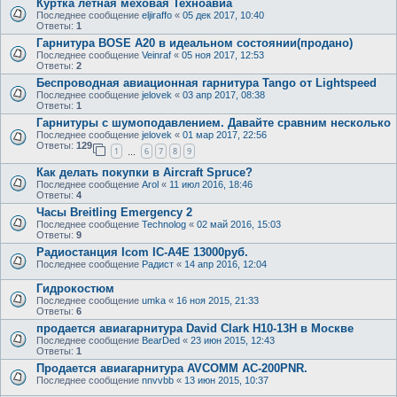
Куртка лётная меховая Техноавиа
Последнее сообщение
eljiraffo
«
05 дек 2017, 10:40
Ответы:
1
Гарнитура BOSE A20 в идеальном состоянии(продано)
Последнее сообщение
Veinraf
«
05 ноя 2017, 12:53
Ответы:
2
Беспроводная авиационная гарнитура Tango от Lightspeed
Последнее сообщение
jelovek
«
03 апр 2017, 08:38
Ответы:
1
Гарнитуры с шумоподавлением. Давайте сравним несколько
Последнее сообщение
jelovek
«
01 мар 2017, 22:56
Ответы:
129
1
6
7
8
9
…
Как делать покупки в Aircraft Spruce?
Последнее сообщение
Arol
«
11 июл 2016, 18:46
Ответы:
4
Часы Breitling Emergency 2
Последнее сообщение
Technolog
«
02 май 2016, 15:03
Ответы:
9
Радиостанция Icom IC-A4E 13000руб.
Последнее сообщение
Радист
«
14 апр 2016, 12:04
Гидрокостюм
Последнее сообщение
umka
«
16 ноя 2015, 21:33
Ответы:
6
продается авиагарнитура David Clark H10-13H в Москве
Последнее сообщение
BearDed
«
23 июн 2015, 12:43
Ответы:
1
Продается авиагарнитура AVCOMM AC-200PNR.
Последнее сообщение
nnvvbb
«
13 июн 2015, 10:37