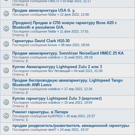
Последнее сообщение
OM172
«
03 мар 2022, 11:17
Ответы:
1
Продам авиагарнитура USA б. у.
Последнее сообщение
Nafar
«
12 фев 2022, 12:08
(Продано) Продам в СПб новую гарнитуру Bose A20 с
Bluetooth и разъёмом G/A.
Последнее сообщение
Nafar
«
11 фев 2022, 17:51
Ответы:
2
Гарнитуры David Clark H10-30
Последнее сообщение
kvsov
«
08 июн 2021, 09:56
Продам авиагарнитуру. Sennhiser NoiseGard HMEC 25 KA
Последнее сообщение
solotkov
«
11 май 2021, 08:18
Ответы:
2
Куплю Авиагарнитуру Lightspeed Zulu 2 или 3
Последнее сообщение
Кот Летающий
«
04 май 2021, 01:09
Ответы:
3
Продам беспроводную авиагарнитуру. Lightspeed Tango
Bluetooth ANR Lemo
Последнее сообщение
solotkov
«
17 апр 2021, 12:34
Ответы:
2
Куплю гарнитуру Lightspeed Zulu 3 (вертолет)
Последнее сообщение
solotkov
«
15 апр 2021, 19:04
Ответы:
2
Ремонт гарнитуры. в Питере
Последнее сообщение
ky007812
«
30 мар 2021, 23:37
Ответы:
1
продам раздвоитель/разветвитель авиационной гарнитуры
Последнее сообщение
deef7
«
24 мар 2021, 19:37