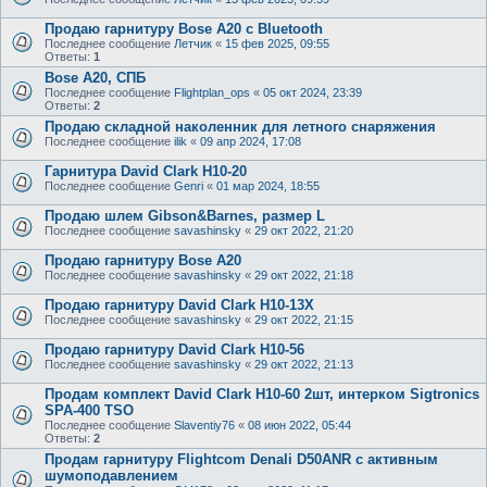
Продаю гарнитуру Bose A20 с Bluetooth
Последнее сообщение
Летчик
«
15 фев 2025, 09:55
Ответы:
1
Bose A20, СПБ
Последнее сообщение
Flightplan_ops
«
05 окт 2024, 23:39
Ответы:
2
Продаю складной наколенник для летного снаряжения
Последнее сообщение
ilik
«
09 апр 2024, 17:08
Гарнитура David Clark H10-20
Последнее сообщение
Genri
«
01 мар 2024, 18:55
Продаю шлем Gibson&Barnes, размер L
Последнее сообщение
savashinsky
«
29 окт 2022, 21:20
Продаю гарнитуру Bose A20
Последнее сообщение
savashinsky
«
29 окт 2022, 21:18
Продаю гарнитуру David Clark H10-13X
Последнее сообщение
savashinsky
«
29 окт 2022, 21:15
Продаю гарнитуру David Clark H10-56
Последнее сообщение
savashinsky
«
29 окт 2022, 21:13
Продам комплект David Clark H10-60 2шт, интерком Sigtronics
SPA-400 TSO
Последнее сообщение
Slaventiy76
«
08 июн 2022, 05:44
Ответы:
2
Продам гарнитуру Flightcom Denali D50ANR с активным
шумоподавлением