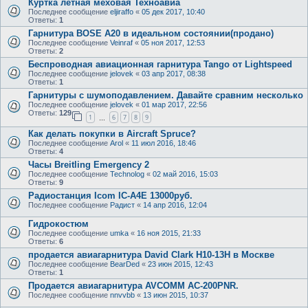
Куртка лётная меховая Техноавиа
Последнее сообщение
eljiraffo
«
05 дек 2017, 10:40
Ответы:
1
Гарнитура BOSE A20 в идеальном состоянии(продано)
Последнее сообщение
Veinraf
«
05 ноя 2017, 12:53
Ответы:
2
Беспроводная авиационная гарнитура Tango от Lightspeed
Последнее сообщение
jelovek
«
03 апр 2017, 08:38
Ответы:
1
Гарнитуры с шумоподавлением. Давайте сравним несколько
Последнее сообщение
jelovek
«
01 мар 2017, 22:56
Ответы:
129
1
6
7
8
9
…
Как делать покупки в Aircraft Spruce?
Последнее сообщение
Arol
«
11 июл 2016, 18:46
Ответы:
4
Часы Breitling Emergency 2
Последнее сообщение
Technolog
«
02 май 2016, 15:03
Ответы:
9
Радиостанция Icom IC-A4E 13000руб.
Последнее сообщение
Радист
«
14 апр 2016, 12:04
Гидрокостюм
Последнее сообщение
umka
«
16 ноя 2015, 21:33
Ответы:
6
продается авиагарнитура David Clark H10-13H в Москве
Последнее сообщение
BearDed
«
23 июн 2015, 12:43
Ответы:
1
Продается авиагарнитура AVCOMM AC-200PNR.
Последнее сообщение
nnvvbb
«
13 июн 2015, 10:37