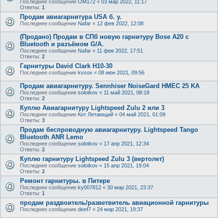
Последнее сообщение
OM172
«
03 мар 2022, 11:17
Ответы:
1
Продам авиагарнитура USA б. у.
Последнее сообщение
Nafar
«
12 фев 2022, 12:08
(Продано) Продам в СПб новую гарнитуру Bose A20 с
Bluetooth и разъёмом G/A.
Последнее сообщение
Nafar
«
11 фев 2022, 17:51
Ответы:
2
Гарнитуры David Clark H10-30
Последнее сообщение
kvsov
«
08 июн 2021, 09:56
Продам авиагарнитуру. Sennhiser NoiseGard HMEC 25 KA
Последнее сообщение
solotkov
«
11 май 2021, 08:18
Ответы:
2
Куплю Авиагарнитуру Lightspeed Zulu 2 или 3
Последнее сообщение
Кот Летающий
«
04 май 2021, 01:09
Ответы:
3
Продам беспроводную авиагарнитуру. Lightspeed Tango
Bluetooth ANR Lemo
Последнее сообщение
solotkov
«
17 апр 2021, 12:34
Ответы:
2
Куплю гарнитуру Lightspeed Zulu 3 (вертолет)
Последнее сообщение
solotkov
«
15 апр 2021, 19:04
Ответы:
2
Ремонт гарнитуры. в Питере
Последнее сообщение
ky007812
«
30 мар 2021, 23:37
Ответы:
1
продам раздвоитель/разветвитель авиационной гарнитуры
Последнее сообщение
deef7
«
24 мар 2021, 19:37