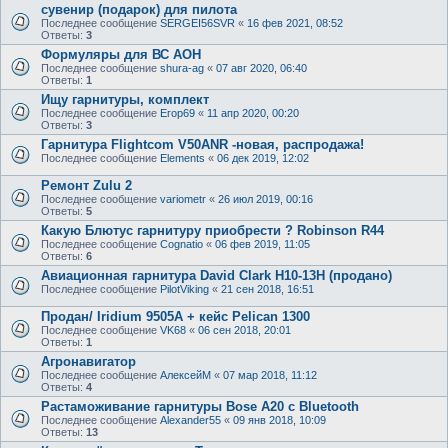
сувенир (подарок) для пилота
Последнее сообщение
SERGEI56SVR
«
16 фев 2021, 08:52
Ответы:
3
Формуляры для ВС АОН
Последнее сообщение
shura-ag
«
07 авг 2020, 06:40
Ответы:
1
Ищу гарнитуры, комплект
Последнее сообщение
Егор69
«
11 апр 2020, 00:20
Ответы:
3
Гарнитура Flightcom V50ANR -новая, распродажа!
Последнее сообщение
Elements
«
06 дек 2019, 12:02
Ремонт Zulu 2
Последнее сообщение
variometr
«
26 июл 2019, 00:16
Ответы:
5
Какую Блютус гарнитуру приобрести ? Robinson R44
Последнее сообщение
Cognatio
«
06 фев 2019, 11:05
Ответы:
6
Авиационная гарнитура David Clark H10-13H (продано)
Последнее сообщение
PilotViking
«
21 сен 2018, 16:51
Продан/ Iridium 9505A + кейс Pelican 1300
Последнее сообщение
VK68
«
06 сен 2018, 20:01
Ответы:
1
Агронавигатор
Последнее сообщение
АлексейМ
«
07 мар 2018, 11:12
Ответы:
4
Растаможивание гарнитуры Bose A20 с Bluetooth
Последнее сообщение
Alexander55
«
09 янв 2018, 10:09
Ответы:
13