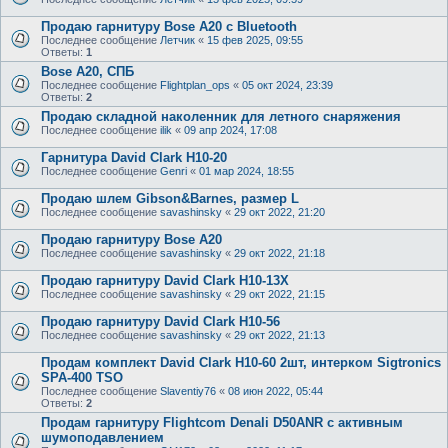
Продаю гарнитуру Bose A20 с Bluetooth
Последнее сообщение
Летчик
«
15 фев 2025, 09:55
Ответы:
1
Bose A20, СПБ
Последнее сообщение
Flightplan_ops
«
05 окт 2024, 23:39
Ответы:
2
Продаю складной наколенник для летного снаряжения
Последнее сообщение
ilik
«
09 апр 2024, 17:08
Гарнитура David Clark H10-20
Последнее сообщение
Genri
«
01 мар 2024, 18:55
Продаю шлем Gibson&Barnes, размер L
Последнее сообщение
savashinsky
«
29 окт 2022, 21:20
Продаю гарнитуру Bose A20
Последнее сообщение
savashinsky
«
29 окт 2022, 21:18
Продаю гарнитуру David Clark H10-13X
Последнее сообщение
savashinsky
«
29 окт 2022, 21:15
Продаю гарнитуру David Clark H10-56
Последнее сообщение
savashinsky
«
29 окт 2022, 21:13
Продам комплект David Clark H10-60 2шт, интерком Sigtronics
SPA-400 TSO
Последнее сообщение
Slaventiy76
«
08 июн 2022, 05:44
Ответы:
2
Продам гарнитуру Flightcom Denali D50ANR с активным
шумоподавлением