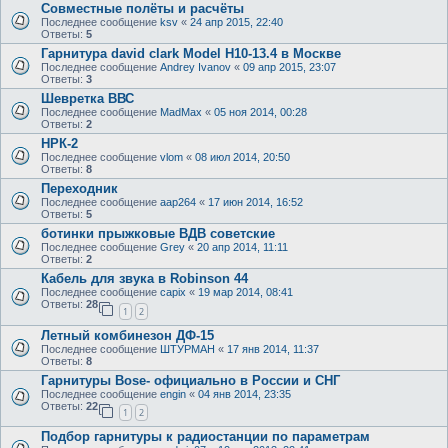
Совместные полёты и расчёты
Последнее сообщение
ksv
«
24 апр 2015, 22:40
Ответы:
5
Гарнитура david clark Model H10-13.4 в Москве
Последнее сообщение
Andrey Ivanov
«
09 апр 2015, 23:07
Ответы:
3
Шевретка ВВС
Последнее сообщение
MadMax
«
05 ноя 2014, 00:28
Ответы:
2
НРК-2
Последнее сообщение
vlom
«
08 июл 2014, 20:50
Ответы:
8
Переходник
Последнее сообщение
aap264
«
17 июн 2014, 16:52
Ответы:
5
ботинки прыжковые ВДВ советские
Последнее сообщение
Grey
«
20 апр 2014, 11:11
Ответы:
2
Кабель для звука в Robinson 44
Последнее сообщение
capix
«
19 мар 2014, 08:41
Ответы:
28
1
2
Летный комбинезон ДФ-15
Последнее сообщение
ШТУРМАН
«
17 янв 2014, 11:37
Ответы:
8
Гарнитуры Bose- официально в России и СНГ
Последнее сообщение
engin
«
04 янв 2014, 23:35
Ответы:
22
1
2
Подбор гарнитуры к радиостанции по параметрам