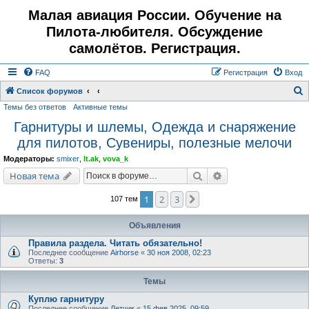
Малая авиация России. Обучение на
Пилота-любителя. Обсуждение
самолётов. Регистрация.
FAQ
Регистрация
Вход
Список форумов
Темы без ответов
Активные темы
о
Гарнитуры и шлемы, Одежда и снаряжение
и
для пилотов, Сувениры, полезные мелочи
с
к
Модераторы:
smixer
,
lt.ak
,
vova_k
Поиск
Расширенный поис
Новая тема
1
2
3
След.
107 тем
Объявления
Правила раздела. Читать обязательно!
Последнее сообщение
Airhorse
«
30 ноя 2008, 02:23
Ответы:
3
Темы
Куплю гарнитуру
Последнее сообщение
Летчик
«
15 фев 2025, 09:59