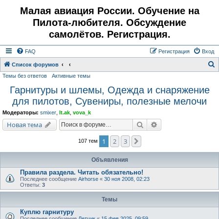
Малая авиация России. Обучение на
Пилота-любителя. Обсуждение
самолётов. Регистрация.
FAQ
Регистрация
Вход
Список форумов
Темы без ответов
Активные темы
о
Гарнитуры и шлемы, Одежда и снаряжение
и
для пилотов, Сувениры, полезные мелочи
с
к
Модераторы:
smixer
,
lt.ak
,
vova_k
Поиск
Расширенный поис
Новая тема
1
2
3
След.
107 тем
Объявления
Правила раздела. Читать обязательно!
Последнее сообщение
Airhorse
«
30 ноя 2008, 02:23
Ответы:
3
Темы
Куплю гарнитуру
Последнее сообщение
Летчик
«
15 фев 2025, 09:59