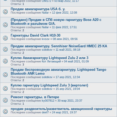
Последнее сообщение
OM172
«
03 мар 2022, 11:17
Ответы:
1
Продам авиагарнитура USA б. у.
Последнее сообщение
Nafar
«
12 фев 2022, 12:08
(Продано) Продам в СПб новую гарнитуру Bose A20 с
Bluetooth и разъёмом G/A.
Последнее сообщение
Nafar
«
11 фев 2022, 17:51
Ответы:
2
Гарнитуры David Clark H10-30
Последнее сообщение
kvsov
«
08 июн 2021, 09:56
Продам авиагарнитуру. Sennhiser NoiseGard HMEC 25 KA
Последнее сообщение
solotkov
«
11 май 2021, 08:18
Ответы:
2
Куплю Авиагарнитуру Lightspeed Zulu 2 или 3
Последнее сообщение
Кот Летающий
«
04 май 2021, 01:09
Ответы:
3
Продам беспроводную авиагарнитуру. Lightspeed Tango
Bluetooth ANR Lemo
Последнее сообщение
solotkov
«
17 апр 2021, 12:34
Ответы:
2
Куплю гарнитуру Lightspeed Zulu 3 (вертолет)
Последнее сообщение
solotkov
«
15 апр 2021, 19:04
Ответы:
2
Ремонт гарнитуры. в Питере
Последнее сообщение
ky007812
«
30 мар 2021, 23:37
Ответы:
1
продам раздвоитель/разветвитель авиационной гарнитуры
Последнее сообщение
deef7
«
24 мар 2021, 19:37