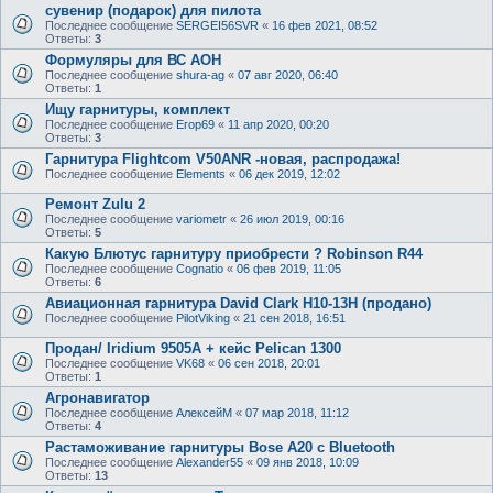
сувенир (подарок) для пилота
Последнее сообщение
SERGEI56SVR
«
16 фев 2021, 08:52
Ответы:
3
Формуляры для ВС АОН
Последнее сообщение
shura-ag
«
07 авг 2020, 06:40
Ответы:
1
Ищу гарнитуры, комплект
Последнее сообщение
Егор69
«
11 апр 2020, 00:20
Ответы:
3
Гарнитура Flightcom V50ANR -новая, распродажа!
Последнее сообщение
Elements
«
06 дек 2019, 12:02
Ремонт Zulu 2
Последнее сообщение
variometr
«
26 июл 2019, 00:16
Ответы:
5
Какую Блютус гарнитуру приобрести ? Robinson R44
Последнее сообщение
Cognatio
«
06 фев 2019, 11:05
Ответы:
6
Авиационная гарнитура David Clark H10-13H (продано)
Последнее сообщение
PilotViking
«
21 сен 2018, 16:51
Продан/ Iridium 9505A + кейс Pelican 1300
Последнее сообщение
VK68
«
06 сен 2018, 20:01
Ответы:
1
Агронавигатор
Последнее сообщение
АлексейМ
«
07 мар 2018, 11:12
Ответы:
4
Растаможивание гарнитуры Bose A20 с Bluetooth
Последнее сообщение
Alexander55
«
09 янв 2018, 10:09
Ответы:
13