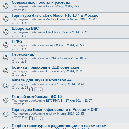
Совместные полёты и расчёты
Последнее сообщение
ksv
«
24 апр 2015, 22:40
Ответы:
5
Гарнитура david clark Model H10-13.4 в Москве
Последнее сообщение
Andrey Ivanov
«
09 апр 2015, 23:07
Ответы:
3
Шевретка ВВС
Последнее сообщение
MadMax
«
05 ноя 2014, 00:28
Ответы:
2
НРК-2
Последнее сообщение
vlom
«
08 июл 2014, 20:50
Ответы:
8
Переходник
Последнее сообщение
aap264
«
17 июн 2014, 16:52
Ответы:
5
ботинки прыжковые ВДВ советские
Последнее сообщение
Grey
«
20 апр 2014, 11:11
Ответы:
2
Кабель для звука в Robinson 44
Последнее сообщение
capix
«
19 мар 2014, 08:41
Ответы:
28
1
2
Летный комбинезон ДФ-15
Последнее сообщение
ШТУРМАН
«
17 янв 2014, 11:37
Ответы:
8
Гарнитуры Bose- официально в России и СНГ
Последнее сообщение
engin
«
04 янв 2014, 23:35
Ответы:
22
1
2
Подбор гарнитуры к радиостанции по параметрам