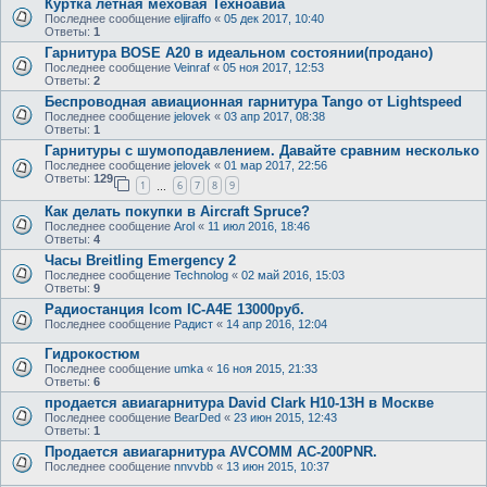
Куртка лётная меховая Техноавиа
Последнее сообщение
eljiraffo
«
05 дек 2017, 10:40
Ответы:
1
Гарнитура BOSE A20 в идеальном состоянии(продано)
Последнее сообщение
Veinraf
«
05 ноя 2017, 12:53
Ответы:
2
Беспроводная авиационная гарнитура Tango от Lightspeed
Последнее сообщение
jelovek
«
03 апр 2017, 08:38
Ответы:
1
Гарнитуры с шумоподавлением. Давайте сравним несколько
Последнее сообщение
jelovek
«
01 мар 2017, 22:56
Ответы:
129
1
6
7
8
9
…
Как делать покупки в Aircraft Spruce?
Последнее сообщение
Arol
«
11 июл 2016, 18:46
Ответы:
4
Часы Breitling Emergency 2
Последнее сообщение
Technolog
«
02 май 2016, 15:03
Ответы:
9
Радиостанция Icom IC-A4E 13000руб.
Последнее сообщение
Радист
«
14 апр 2016, 12:04
Гидрокостюм
Последнее сообщение
umka
«
16 ноя 2015, 21:33
Ответы:
6
продается авиагарнитура David Clark H10-13H в Москве
Последнее сообщение
BearDed
«
23 июн 2015, 12:43
Ответы:
1
Продается авиагарнитура AVCOMM AC-200PNR.
Последнее сообщение
nnvvbb
«
13 июн 2015, 10:37