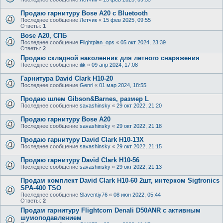
Продаю гарнитуру Bose A20 с Bluetooth
Последнее сообщение
Летчик
«
15 фев 2025, 09:55
Ответы:
1
Bose A20, СПБ
Последнее сообщение
Flightplan_ops
«
05 окт 2024, 23:39
Ответы:
2
Продаю складной наколенник для летного снаряжения
Последнее сообщение
ilik
«
09 апр 2024, 17:08
Гарнитура David Clark H10-20
Последнее сообщение
Genri
«
01 мар 2024, 18:55
Продаю шлем Gibson&Barnes, размер L
Последнее сообщение
savashinsky
«
29 окт 2022, 21:20
Продаю гарнитуру Bose A20
Последнее сообщение
savashinsky
«
29 окт 2022, 21:18
Продаю гарнитуру David Clark H10-13X
Последнее сообщение
savashinsky
«
29 окт 2022, 21:15
Продаю гарнитуру David Clark H10-56
Последнее сообщение
savashinsky
«
29 окт 2022, 21:13
Продам комплект David Clark H10-60 2шт, интерком Sigtronics
SPA-400 TSO
Последнее сообщение
Slaventiy76
«
08 июн 2022, 05:44
Ответы:
2
Продам гарнитуру Flightcom Denali D50ANR с активным
шумоподавлением