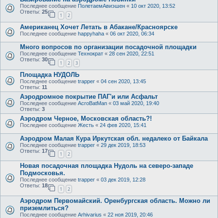
Последнее сообщение
ПолетаемАвиэшен
«
10 окт 2020, 13:52
Ответы:
25
1
2
Американец Хочет Летать в Абакане/Красноярске
Последнее сообщение
happyhaha
«
06 окт 2020, 06:34
Много вопросов по организации посадочной площадки
Последнее сообщение
Технократ
«
28 сен 2020, 22:51
Ответы:
30
1
2
3
Площадка НУДОЛЬ
Последнее сообщение
trapper
«
04 сен 2020, 13:45
Ответы:
11
Аэродромное покрытие ПАГ'и или Асфальт
Последнее сообщение
AcroBatMan
«
03 май 2020, 19:40
Ответы:
3
Аэродром Черное, Московская область?!
Последнее сообщение
Жесть
«
24 фев 2020, 15:41
Аэродром Малая Кура Иркутская обл. недалеко от Байкала
Последнее сообщение
trapper
«
29 дек 2019, 18:53
Ответы:
17
1
2
Новая посадочная площадка Нудоль на северо-западе
Подмосковья.
Последнее сообщение
trapper
«
03 дек 2019, 12:28
Ответы:
18
1
2
Аэродром Первомайский. Оренбургская область. Можно ли
приземлиться?
Последнее сообщение
Arhivarius
«
22 ноя 2019, 20:46