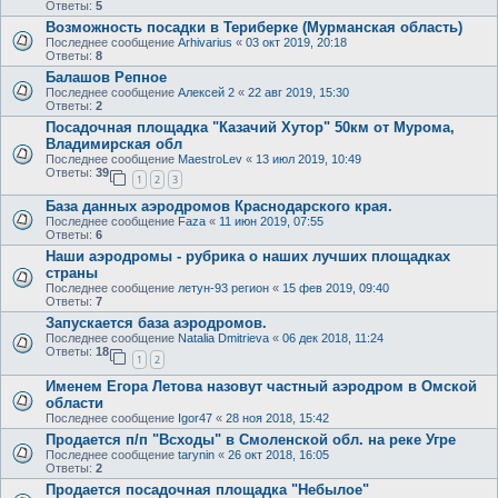
Ответы:
5
Возможность посадки в Териберке (Мурманская область)
Последнее сообщение
Arhivarius
«
03 окт 2019, 20:18
Ответы:
8
Балашов Репное
Последнее сообщение
Алексей 2
«
22 авг 2019, 15:30
Ответы:
2
Посадочная площадка "Казачий Хутор" 50км от Мурома,
Владимирская обл
Последнее сообщение
MaestroLev
«
13 июл 2019, 10:49
Ответы:
39
1
2
3
База данных аэродромов Краснодарского края.
Последнее сообщение
Faza
«
11 июн 2019, 07:55
Ответы:
6
Наши аэродромы - рубрика о наших лучших площадках
страны
Последнее сообщение
летун-93 регион
«
15 фев 2019, 09:40
Ответы:
7
Запускается база аэродромов.
Последнее сообщение
Natalia Dmitrieva
«
06 дек 2018, 11:24
Ответы:
18
1
2
Именем Егора Летова назовут частный аэродром в Омской
области
Последнее сообщение
Igor47
«
28 ноя 2018, 15:42
Продается п/п "Всходы" в Смоленской обл. на реке Угре
Последнее сообщение
tarynin
«
26 окт 2018, 16:05
Ответы:
2
Продается посадочная площадка "Небылое"