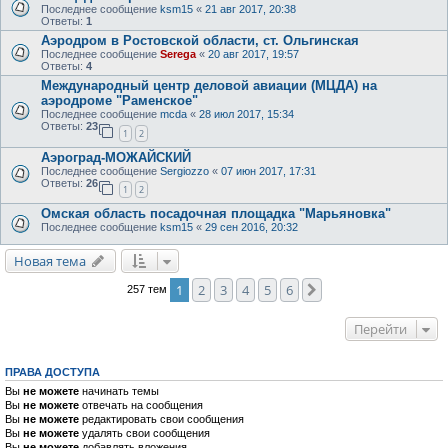
Последнее сообщение
ksm15
«
21 авг 2017, 20:38
Ответы:
1
Аэродром в Ростовской области, ст. Ольгинская
Последнее сообщение
Serega
«
20 авг 2017, 19:57
Ответы:
4
Международный центр деловой авиации (МЦДА) на
аэродроме "Раменское"
Последнее сообщение
mcda
«
28 июл 2017, 15:34
Ответы:
23
1
2
Аэроград-МОЖАЙСКИЙ
Последнее сообщение
Sergiozzo
«
07 июн 2017, 17:31
Ответы:
26
1
2
Омская область посадочная площадка "Марьяновка"
Последнее сообщение
ksm15
«
29 сен 2016, 20:32
Новая тема
1
2
3
4
5
6
След.
257 тем
Перейти
ПРАВА ДОСТУПА
Вы
не можете
начинать темы
Вы
не можете
отвечать на сообщения
Вы
не можете
редактировать свои сообщения
Вы
не можете
удалять свои сообщения
Вы
не можете
добавлять вложения