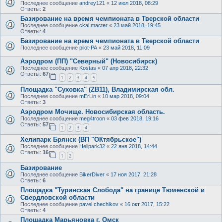
Последнее сообщение
andrey121
«
12 июл 2018, 08:29
Ответы:
2
Базирование на время чемпионата в Тверской области
Последнее сообщение
ckai macter
«
23 май 2018, 19:45
Ответы:
4
Базирование на время чемпионата в Тверской области
Последнее сообщение
pilot-PA
«
23 май 2018, 11:09
Аэродром (ПП) "Северный" (Новосибирск)
Последнее сообщение
Kostas
«
07 апр 2018, 22:32
Ответы:
67
1
2
3
4
5
Площадка "Суховка" (ZB11), Владимирская обл.
Последнее сообщение
mErLin
«
10 мар 2018, 09:04
Ответы:
3
Аэродром Мочище. Новосибирская область.
Последнее сообщение
meg4troon
«
03 фев 2018, 19:16
Ответы:
57
1
2
3
4
Хелипарк Брянск (ВП "ОКтябрьское")
Последнее сообщение
Helipark32
«
22 янв 2018, 14:44
Ответы:
16
1
2
Базирование
Последнее сообщение
BikerDiver
«
17 ноя 2017, 21:28
Ответы:
6
Площадка "Туринская Слобода" на границе Тюменской и
Свердловской области
Последнее сообщение
pavel chechikov
«
16 окт 2017, 15:22
Ответы:
4
Площадка Марьяновка г. Омск