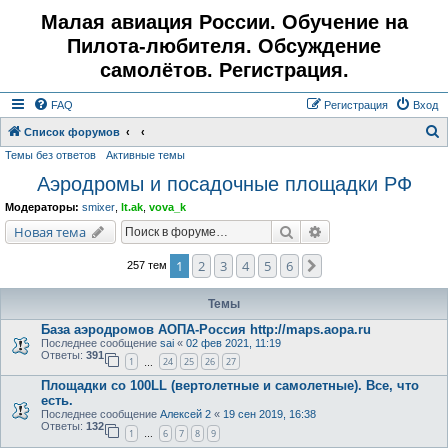
Малая авиация России. Обучение на
Пилота-любителя. Обсуждение
самолётов. Регистрация.
FAQ
Регистрация
Вход
Список форумов
Темы без ответов
Активные темы
о
Аэродромы и посадочные площадки РФ
и
с
Модераторы:
smixer
,
lt.ak
,
vova_k
к
Поиск
Расширенный поис
Новая тема
1
2
3
4
5
6
След.
257 тем
Темы
База аэродромов АОПА-Россия http://maps.aopa.ru
Последнее сообщение
sai
«
02 фев 2021, 11:19
Ответы:
391
1
24
25
26
27
…
Площадки со 100LL (вертолетные и самолетные). Все, что
есть.
Последнее сообщение
Алексей 2
«
19 сен 2019, 16:38
Ответы:
132
1
6
7
8
9
…