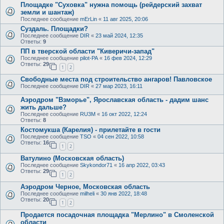
Площадке "Суховка" нужна помощь (рейдерский захват
земли и шантаж)
Последнее сообщение
mErLin
«
11 авг 2025, 20:06
Суздаль. Площадки?
Последнее сообщение
DIR
«
23 май 2024, 12:35
Ответы:
9
ПП в тверской области "Киверичи-запад"
Последнее сообщение
pilot-PA
«
16 фев 2024, 12:29
Ответы:
29
1
2
Свободные места под строительство ангаров! Павловское
Последнее сообщение
DIR
«
27 мар 2023, 16:11
Аэродром "Взморье", Ярославская область - дадим шанс
жить дальше?
Последнее сообщение
RU3M
«
16 окт 2022, 12:24
Ответы:
8
Костомукша (Карелия) - прилетайте в гости
Последнее сообщение
TSO
«
04 сен 2022, 10:58
Ответы:
16
1
2
Ватулино (Московская область)
Последнее сообщение
Skykondor71
«
16 апр 2022, 03:43
Ответы:
29
1
2
Аэродром Черное, Московская область
Последнее сообщение
milheli
«
30 янв 2022, 18:48
Ответы:
20
1
2
Продается посадочная площадка "Мерлино" в Смоленской
области