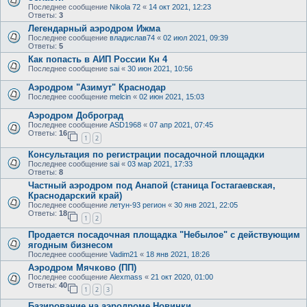
Последнее сообщение
Nikola 72
«
14 окт 2021, 12:23
Ответы:
3
Легендарный аэродром Ижма
Последнее сообщение
владислав74
«
02 июл 2021, 09:39
Ответы:
5
Как попасть в АИП России Кн 4
Последнее сообщение
sai
«
30 июн 2021, 10:56
Аэродром "Азимут" Краснодар
Последнее сообщение
melcin
«
02 июн 2021, 15:03
Аэродром Доброград
Последнее сообщение
ASD1968
«
07 апр 2021, 07:45
Ответы:
16
1
2
Консультация по регистрации посадочной площадки
Последнее сообщение
sai
«
03 мар 2021, 17:33
Ответы:
8
Частный аэродром под Анапой (станица Гостагаевская,
Краснодарский край)
Последнее сообщение
летун-93 регион
«
30 янв 2021, 22:05
Ответы:
18
1
2
Продается посадочная площадка "Небылое" с действующим
ягодным бизнесом
Последнее сообщение
Vadim21
«
18 янв 2021, 18:26
Аэродром Мячково (ПП)
Последнее сообщение
Alexmass
«
21 окт 2020, 01:00
Ответы:
40
1
2
3
Базирование на аэродроме Новинки