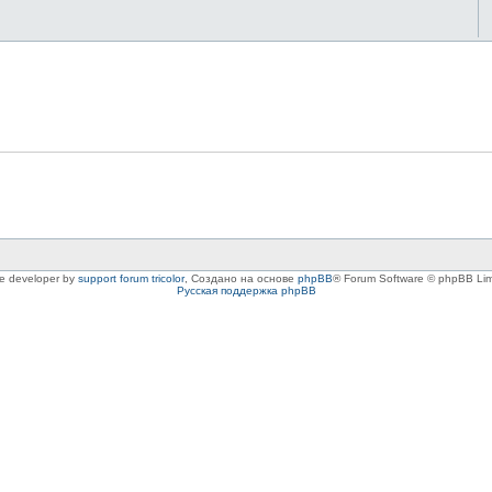
le developer by
support forum tricolor
,
Создано на основе
phpBB
® Forum Software © phpBB Lim
Русская поддержка phpBB