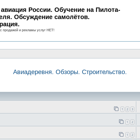
авиация России. Обучение на Пилота-
еля. Обсуждение самолётов.
рация.
с продажей и рекламы услуг НЕТ!
Авиадеревня. Обзоры. Строительство.
иск
1
2
3
1
2
1
2