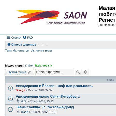
Малая 
любит
Регист
Объявлений 
Ссылки
FAQ
Список форумов
Темы без ответов
Активные темы
Модераторы:
smixer
,
lt.ak
,
vova_k
Поиск
Расширенный по
Новая тема
Темы
Авиадеревня в России - миф или реальность
Serega
»
07 сен 2010, 22:32
Авиадеревня около Санкт-Петербурга
A.S.
»
07 апр 2017, 15:12
"Авиа станица" (г. Ростов-на-Дону)
bisart
»
16 фев 2012, 15:18