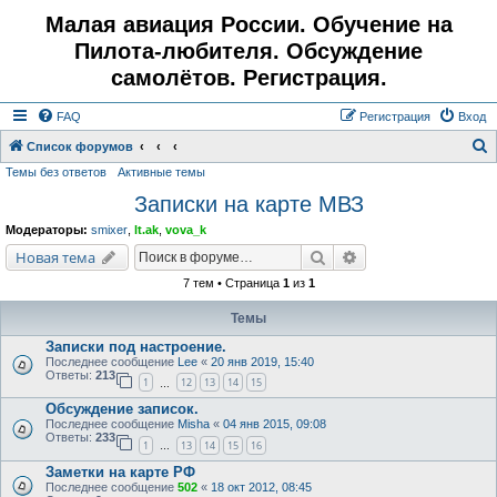
Малая авиация России. Обучение на
Пилота-любителя. Обсуждение
самолётов. Регистрация.
FAQ
Регистрация
Вход
Список форумов
Темы без ответов
Активные темы
о
Записки на карте МВЗ
и
с
Модераторы:
smixer
,
lt.ak
,
vova_k
к
Поиск
Расширенный поис
Новая тема
7 тем • Страница
1
из
1
Темы
Записки под настроение.
Последнее сообщение
Lee
«
20 янв 2019, 15:40
Ответы:
213
1
12
13
14
15
…
Обсуждение записок.
Последнее сообщение
Misha
«
04 янв 2015, 09:08
Ответы:
233
1
13
14
15
16
…
Заметки на карте РФ
Последнее сообщение
502
«
18 окт 2012, 08:45