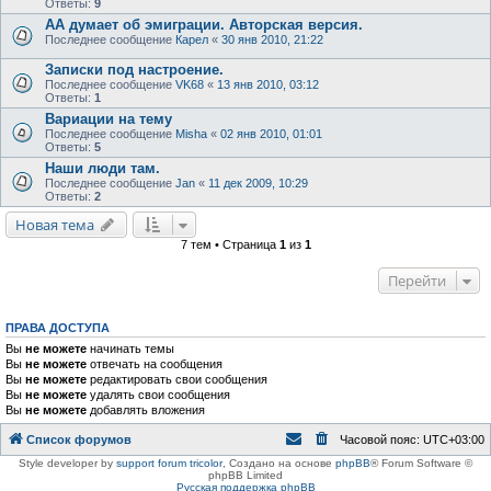
Ответы:
9
АА думает об эмиграции. Авторская версия.
Последнее сообщение
Карел
«
30 янв 2010, 21:22
Записки под настроение.
Последнее сообщение
VK68
«
13 янв 2010, 03:12
Ответы:
1
Вариации на тему
Последнее сообщение
Misha
«
02 янв 2010, 01:01
Ответы:
5
Наши люди там.
Последнее сообщение
Jan
«
11 дек 2009, 10:29
Ответы:
2
Новая тема
7 тем • Страница
1
из
1
Перейти
ПРАВА ДОСТУПА
Вы
не можете
начинать темы
Вы
не можете
отвечать на сообщения
Вы
не можете
редактировать свои сообщения
Вы
не можете
удалять свои сообщения
Вы
не можете
добавлять вложения
Список форумов
Часовой пояс:
UTC+03:00
Style developer by
support forum tricolor
,
Создано на основе
phpBB
® Forum Software ©
phpBB Limited
Русская поддержка phpBB