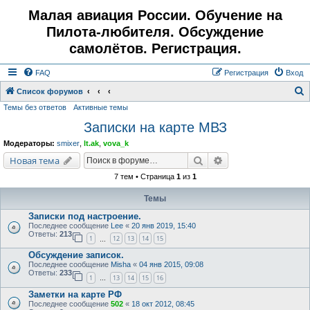
Малая авиация России. Обучение на
Пилота-любителя. Обсуждение
самолётов. Регистрация.
FAQ
Регистрация
Вход
Список форумов
Темы без ответов
Активные темы
о
Записки на карте МВЗ
и
с
Модераторы:
smixer
,
lt.ak
,
vova_k
к
Поиск
Расширенный поис
Новая тема
7 тем • Страница
1
из
1
Темы
Записки под настроение.
Последнее сообщение
Lee
«
20 янв 2019, 15:40
Ответы:
213
1
12
13
14
15
…
Обсуждение записок.
Последнее сообщение
Misha
«
04 янв 2015, 09:08
Ответы:
233
1
13
14
15
16
…
Заметки на карте РФ
Последнее сообщение
502
«
18 окт 2012, 08:45