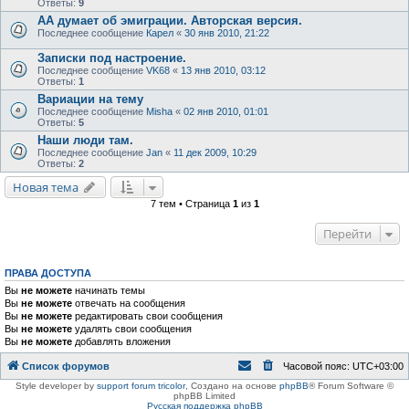
Ответы:
9
АА думает об эмиграции. Авторская версия.
Последнее сообщение
Карел
«
30 янв 2010, 21:22
Записки под настроение.
Последнее сообщение
VK68
«
13 янв 2010, 03:12
Ответы:
1
Вариации на тему
Последнее сообщение
Misha
«
02 янв 2010, 01:01
Ответы:
5
Наши люди там.
Последнее сообщение
Jan
«
11 дек 2009, 10:29
Ответы:
2
Новая тема
7 тем • Страница
1
из
1
Перейти
ПРАВА ДОСТУПА
Вы
не можете
начинать темы
Вы
не можете
отвечать на сообщения
Вы
не можете
редактировать свои сообщения
Вы
не можете
удалять свои сообщения
Вы
не можете
добавлять вложения
Список форумов
Часовой пояс:
UTC+03:00
Style developer by
support forum tricolor
,
Создано на основе
phpBB
® Forum Software ©
phpBB Limited
Русская поддержка phpBB