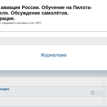
авиация России. Обучение на Пилота-
еля. Обсуждение самолётов.
рация.
с продажей и рекламы услуг НЕТ!
Журналажа
иск
агедии
1
2