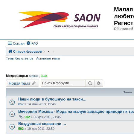
Малая 
любит
Регист
Объявлений 
Ссылки
FAQ
Список форумов
Темы без ответов
Активные темы
Модераторы:
smixer
,
lt.ak
Поиск
Расширенный по
Новая тема
Темы
Наши люди в булошную на такси...
ksv
»
14 май 2013, 19:46
Вечерняя Москва - Мода на малую авиацию приводит к тр
502
»
06 дек 2011, 21:45
Воздушные спасатели ...
502
»
19 дек 2011, 22:50