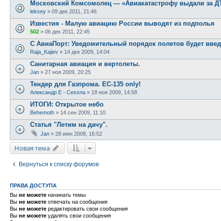
Московский Комсомолец — «Авиакатастрофу выдали за Д
leksey
»
09 дек 2011, 21:46
Известия - Малую авиацию России выводят из подполья
502
»
06 дек 2011, 22:45
С АвиаПорт: Уведомительный порядок полетов будет введе
Raja_Kajiev
»
14 дек 2009, 14:04
Санитарная авиация и вертолеты.
Jan
»
27 ноя 2009, 20:25
Тендер для Газпрома. EC-135 only!
Александр E - Cessna
»
18 ноя 2009, 14:58
ИТОГИ: Открытое небо
Behemoth
»
14 сен 2009, 11:10
Статья "Летим на дачу".
Jan
»
28 июн 2008, 16:52
Новая тема
Вернуться к списку форумов
ПРАВА ДОСТУПА
Вы
не можете
начинать темы
Вы
не можете
отвечать на сообщения
Вы
не можете
редактировать свои сообщения
Вы
не можете
удалять свои сообщения