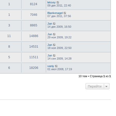
leksey
1
8124
09 дек 2011, 22:40
Blankenagel
1
7046
07 дек 2011, 07:56
Jan
3
8865
14 дек 2009, 16:50
Jan
11
14886
29 ноя 2009, 19:22
Jan
8
14531
18 ноя 2009, 22:50
Jan
5
11511
14 сен 2009, 14:28
vaniy
6
18206
01 июл 2008, 17:19
10 тем • Страница
1
из
1
Перейти