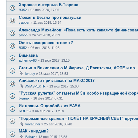
Хорошее интервью В.Тюрина
ВЗ52
»
02 янв 2020, 17:06
Сюжет в Вестях про покатушки
trapper
»
11 дек 2019, 13:34
Александр Михайлов: «Пока есть хоть какая-то финансова
pilot29
»
24 окт 2018, 20:39
Опять нехорошее готовят?
ВЗ52
»
06 июн 2018, 11:25
Вим-авиа
achernov83
»
13 июн 2017, 13:15
Статья в Википедии о М.Фарихе, Д.Ракитском, АОПЕ и пр.
leksey
»
18 мар 2017, 18:53
Авиаспектр приглашает на МАКС 2017
AVIASPEKTR
»
13 июл 2017, 15:08
"Русская рулетка" от газеты МК в особо извращенной фор
bigmak
»
16 фев 2017, 07:31
Их нравы. О долбоё-х из EASA.
RODEO
»
06 янв 2017, 17:18
"Подрезанные крылья - ПОЛЁТ НА КРАСНЫЙ СВЕТ" другое
vovatuner
»
25 авг 2016, 00:40
МАК - кирдык?
Babay
»
13 ноя 2015, 15:58