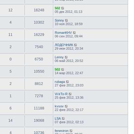
502
12
16248
05 дек 2012, 01:13
Sonny
4
10302
10 ноя 2012, 18:59
RomanKHV
11
16229
06 сен 2012, 09:44
ЛОДОЧНИК
2
7540
29 июн 2012, 20:34
Lenny
0
6750
06 май 2012, 20:52
502
5
10550
14 мар 2012, 22:47
rubaga
2
8812
27 фев 2012, 23:03
Vi-kTo-R
1
7278
25 фев 2012, 13:36
kvsov
6
11188
22 фев 2012, 22:17
LSA
14
19068
07 фев 2012, 02:13
fenestron
4
10736