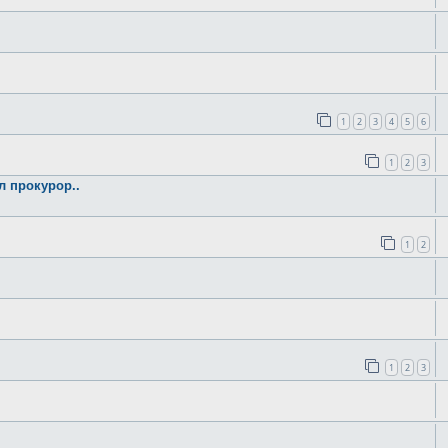
1
2
3
4
5
6
1
2
3
 прокурор..
1
2
1
2
3