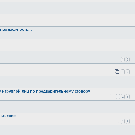
я возможность...
1
2
1
2
ме группой лиц по предварительному сговору
1
2
3
 мнение
1
2