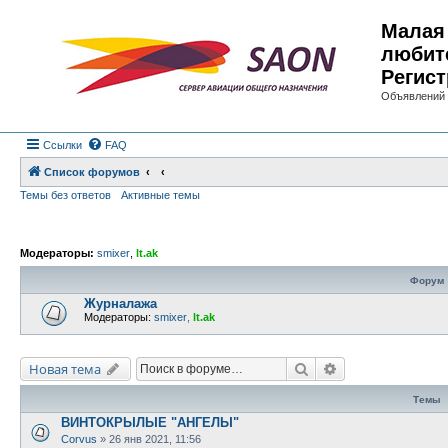
Малая 
любит
Регист
Объявлений 
Ссылки
FAQ
Список форумов
Темы без ответов
Активные темы
Модераторы:
smixer
,
lt.ak
Форум
Журналажа
Модераторы:
smixer
,
lt.ak
Поиск
Расширенный по
Новая тема
Темы
ВИНТОКРЫЛЫЕ "АНГЕЛЫ"
Corvus
»
26 янв 2021, 11:56