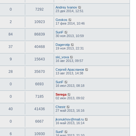
Andrey Ivanov
0
7292
23 дек 2014, 12:51
Geokos
2
10923
17 фев 2014, 10:46
SunF
84
86839
30 ноя 2013, 10:59
Dagerotip
37
40468
19 ноя 2013, 22:31
ski_vova
9
15643
16 авг 2013, 09:57
Сергей Арасланов
28
35670
13 авг 2013, 14:38
SunF
0
6693
16 июл 2013, 08:18
Serega
0
7185
02 июн 2013, 09:02
Chestr
40
41436
27 май 2013, 16:16
jkonukhov@mail.ru
0
6667
16 май 2013, 16:14
SunF
6
10930
16 мар 2013, 21:10