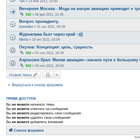
Ton
»
23 янв 2012, 15:00
Вечерняя Москва - Мода на малую авиацию приводит к тр
502
»
06 дек 2011, 21:45
Вопрос президенту.
Avtomike
»
31 окт 2011, 09:28
Журналажа бьет через край :-(((
Misha
»
16 окт 2011, 03:04
Окулов: Концепция: цель, сущность
502
»
25 сен 2011, 20:39
Аэрокомп-Урал: Малая авиация—начало пути к большому
502
»
25 сен 2011, 20:09
Новая тема
Вернуться к списку форумов
ПРАВА ДОСТУПА
Вы
не можете
начинать темы
Вы
не можете
отвечать на сообщения
Вы
не можете
редактировать свои сообщения
Вы
не можете
удалять свои сообщения
Вы
не можете
добавлять вложения
Список форумов
Sty