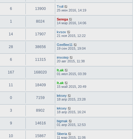
Troll
6
13900
25 июн 2016, 14:19
Serega
1
8024
14 мар 2016, 14:06
kvsov
14
17907
21 ноя 2015, 12:22
GeeBee11
28
38656
19 сен 2015, 19:04
imxotep
6
11315
20 авг 2015, 11:38
lt.ak
167
168020
01 июл 2015, 03:39
lt.ak
11
18409
15 май 2015, 20:49
leksey
0
7159
18 апр 2015, 23:28
leksey
3
8902
18 апр 2015, 16:24
bigmak
9
14616
01 апр 2015, 12:53
Siberia
10
15867
11 мар 2015, 11:06