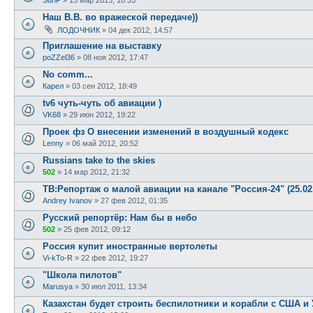
Наш В.В. во вражеской передаче))
ЛОДОЧНИК
»
04 дек 2012, 14:57
Приглашение на выставку
poZZel36
»
08 ноя 2012, 17:47
No comm...
Карел
»
03 сен 2012, 18:49
tv6 чуть-чуть об авиации )
VK68
»
29 июн 2012, 19:22
Проек фз О внесении изменений в воздушный кодекс
Lenny
»
06 май 2012, 20:52
Russians take to the skies
502
»
14 мар 2012, 21:32
ТВ:Репортаж о малой авиации на канале "Россия-24" (25.02
Andrey Ivanov
»
27 фев 2012, 01:35
Русский репортёр: Нам бы в небо
502
»
25 фев 2012, 09:12
Россия купит иностранные вертолеты
Vi-kTo-R
»
22 фев 2012, 19:27
"Школа пилотов"
Marusya
»
30 июл 2011, 13:34
Казахстан будет строить беспилотники и корабли с США и 