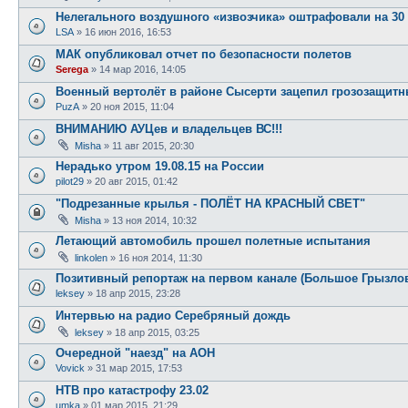
Нелегального воздушного «извозчика» оштрафовали на 30
LSA
»
16 июн 2016, 16:53
МАК опубликовал отчет по безопасности полетов
Serega
»
14 мар 2016, 14:05
Военный вертолёт в районе Сысерти зацепил грозозащитны
PuzA
»
20 ноя 2015, 11:04
ВНИМАНИЮ АУЦев и владельцев ВС!!!
Misha
»
11 авг 2015, 20:30
Нерадько утром 19.08.15 на России
pilot29
»
20 авг 2015, 01:42
"Подрезанные крылья - ПОЛЁТ НА КРАСНЫЙ СВЕТ"
Misha
»
13 ноя 2014, 10:32
Летающий автомобиль прошел полетные испытания
linkolen
»
16 ноя 2014, 11:30
Позитивный репортаж на первом канале (Большое Грызло
leksey
»
18 апр 2015, 23:28
Интервью на радио Серебряный дождь
leksey
»
18 апр 2015, 03:25
Очередной "наезд" на АОН
Vovick
»
31 мар 2015, 17:53
НТВ про катастрофу 23.02
umka
»
01 мар 2015, 21:29