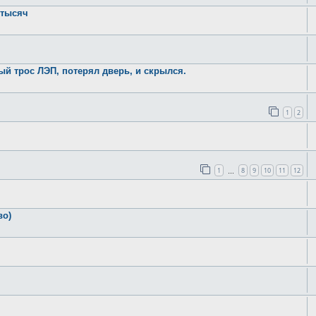
 тысяч
й трос ЛЭП, потерял дверь, и скрылся.
1
2
1
8
9
10
11
12
…
во)