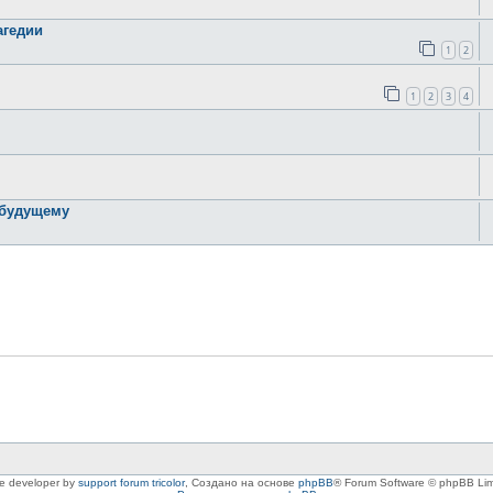
агедии
1
2
1
2
3
4
 будущему
le developer by
support forum tricolor
,
Создано на основе
phpBB
® Forum Software © phpBB Lim