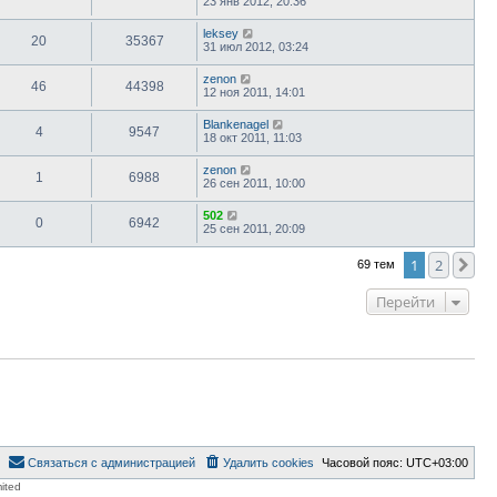
23 янв 2012, 20:36
leksey
20
35367
31 июл 2012, 03:24
zenon
46
44398
12 ноя 2011, 14:01
Blankenagel
4
9547
18 окт 2011, 11:03
zenon
1
6988
26 сен 2011, 10:00
502
0
6942
25 сен 2011, 20:09
1
2
Сл
69 тем
Перейти
Связаться с администрацией
Удалить cookies
Часовой пояс:
UTC+03:00
ited