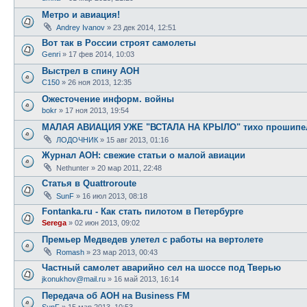
Метро и авиация!
Andrey Ivanov
»
23 дек 2014, 12:51
Вот так в России строят самолеты
Genri
»
17 фев 2014, 10:03
Выстрел в спину АОН
C150
»
26 ноя 2013, 12:35
Ожесточение информ. войны
bokr
»
17 ноя 2013, 19:54
МАЛАЯ АВИАЦИЯ УЖЕ "ВСТАЛА НА КРЫЛО" тихо прошипел
ЛОДОЧНИК
»
15 авг 2013, 01:16
Журнал АОН: свежие статьи о малой авиации
Nethunter
»
20 мар 2011, 22:48
Статья в Quattroroute
SunF
»
16 июл 2013, 08:18
Fontanka.ru - Как стать пилотом в Петербурге
Serega
»
02 июн 2013, 09:02
Премьер Медведев улетел с работы на вертолете
Romash
»
23 мар 2013, 00:43
Частный самолет аварийно сел на шоссе под Тверью
jkonukhov@mail.ru
»
16 май 2013, 16:14
Передача об АОН на Business FM
SunF
»
15 мар 2013, 10:53