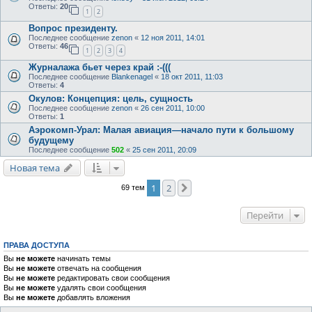
Ответы:
20
1
2
Вопрос президенту.
Последнее сообщение
zenon
«
12 ноя 2011, 14:01
Ответы:
46
1
2
3
4
Журналажа бьет через край :-(((
Последнее сообщение
Blankenagel
«
18 окт 2011, 11:03
Ответы:
4
Окулов: Концепция: цель, сущность
Последнее сообщение
zenon
«
26 сен 2011, 10:00
Ответы:
1
Аэрокомп-Урал: Малая авиация—начало пути к большому
будущему
Последнее сообщение
502
«
25 сен 2011, 20:09
Новая тема
1
2
След.
69 тем
Перейти
ПРАВА ДОСТУПА
Вы
не можете
начинать темы
Вы
не можете
отвечать на сообщения
Вы
не можете
редактировать свои сообщения
Вы
не можете
удалять свои сообщения
Вы
не можете
добавлять вложения