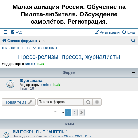
Малая авиация России. Обучение на
Пилота-любителя. Обсуждение
самолётов. Регистрация.
FAQ
Регистрация
Вход
Список форумов
Темы без ответов
Активные темы
о
Пресс-релизы, пресса, журналисты
и
с
Модераторы:
smixer
,
lt.ak
к
Форум
Журналажа
Модераторы:
smixer
,
lt.ak
Темы:
10
Поиск
Расширенный поис
Новая тема
1
2
След.
69 тем
Темы
ВИНТОКРЫЛЫЕ "АНГЕЛЫ"
Последнее сообщение
Corvus
«
26 янв 2021, 11:56