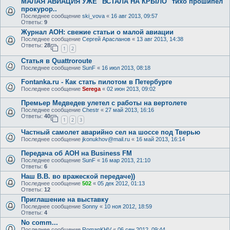
МАЛАЯ АВИАЦИЯ УЖЕ "ВСТАЛА НА КРЫЛО" тихо прошипел
прокурор..
Последнее сообщение
ski_vova
«
16 авг 2013, 09:57
Ответы:
9
Журнал АОН: свежие статьи о малой авиации
Последнее сообщение
Сергей Арасланов
«
13 авг 2013, 14:38
Ответы:
28
1
2
Статья в Quattroroute
Последнее сообщение
SunF
«
16 июл 2013, 08:18
Fontanka.ru - Как стать пилотом в Петербурге
Последнее сообщение
Serega
«
02 июн 2013, 09:02
Премьер Медведев улетел с работы на вертолете
Последнее сообщение
Chestr
«
27 май 2013, 16:16
Ответы:
40
1
2
3
Частный самолет аварийно сел на шоссе под Тверью
Последнее сообщение
jkonukhov@mail.ru
«
16 май 2013, 16:14
Передача об АОН на Business FM
Последнее сообщение
SunF
«
16 мар 2013, 21:10
Ответы:
6
Наш В.В. во вражеской передаче))
Последнее сообщение
502
«
05 дек 2012, 01:13
Ответы:
12
Приглашение на выставку
Последнее сообщение
Sonny
«
10 ноя 2012, 18:59
Ответы:
4
No comm...
Последнее сообщение
RomanKHV
«
06 сен 2012, 09:44