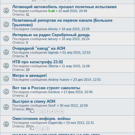
Летающий автомобиль прошел полетные испытания
Последнее сообщение
lt.ak
«
15 май 2015, 20:49
Ответы:
11
Позитивный репортаж на первом канале (Большое
Грызлово)
Последнее сообщение
leksey
«
18 апр 2015, 23:28
Интервью на радио Серебряный дождь
Последнее сообщение
leksey
«
18 апр 2015, 16:24
Ответы:
3
Очередной "наезд" на АОН
Последнее сообщение
bigmak
«
01 апр 2015, 12:53
Ответы:
9
НТВ про катастрофу 23.02
Последнее сообщение
Siberia
«
11 мар 2015, 11:06
Ответы:
10
Метро и авиация!
Последнее сообщение
Andrey Ivanov
«
23 дек 2014, 12:51
Вот так в России строят самолеты
Последнее сообщение
Geokos
«
17 фев 2014, 10:46
Ответы:
2
Выстрел в спину АОН
Последнее сообщение
SunF
«
30 ноя 2013, 10:59
Ответы:
84
1
2
3
4
5
6
Ожесточение информ. войны
Последнее сообщение
Dagerotip
«
19 ноя 2013, 22:31
Ответы:
37
1
2
3