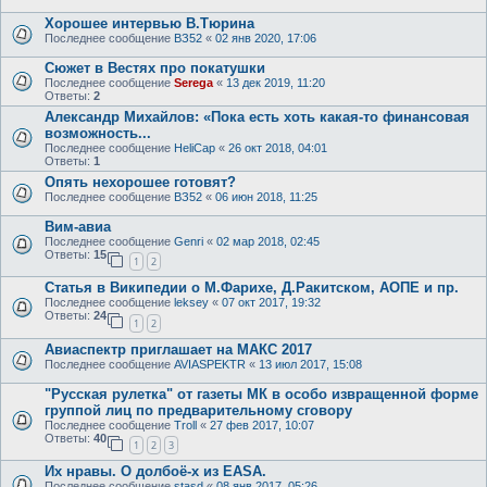
Хорошее интервью В.Тюрина
Последнее сообщение
ВЗ52
«
02 янв 2020, 17:06
Сюжет в Вестях про покатушки
Последнее сообщение
Serega
«
13 дек 2019, 11:20
Ответы:
2
Александр Михайлов: «Пока есть хоть какая-то финансовая
возможность...
Последнее сообщение
HeliCap
«
26 окт 2018, 04:01
Ответы:
1
Опять нехорошее готовят?
Последнее сообщение
ВЗ52
«
06 июн 2018, 11:25
Вим-авиа
Последнее сообщение
Genri
«
02 мар 2018, 02:45
Ответы:
15
1
2
Статья в Википедии о М.Фарихе, Д.Ракитском, АОПЕ и пр.
Последнее сообщение
leksey
«
07 окт 2017, 19:32
Ответы:
24
1
2
Авиаспектр приглашает на МАКС 2017
Последнее сообщение
AVIASPEKTR
«
13 июл 2017, 15:08
"Русская рулетка" от газеты МК в особо извращенной форме
группой лиц по предварительному сговору
Последнее сообщение
Troll
«
27 фев 2017, 10:07
Ответы:
40
1
2
3
Их нравы. О долбоё-х из EASA.
Последнее сообщение
stasd
«
08 янв 2017, 05:26