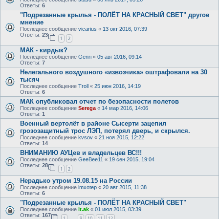
Ответы:
6
"Подрезанные крылья - ПОЛЁТ НА КРАСНЫЙ СВЕТ" другое
мнение
Последнее сообщение
vicarius
«
13 окт 2016, 07:39
Ответы:
23
1
2
МАК - кирдык?
Последнее сообщение
Genri
«
05 авг 2016, 09:14
Ответы:
7
Нелегального воздушного «извозчика» оштрафовали на 30
тысяч
Последнее сообщение
Troll
«
25 июн 2016, 14:19
Ответы:
6
МАК опубликовал отчет по безопасности полетов
Последнее сообщение
Serega
«
14 мар 2016, 14:06
Ответы:
1
Военный вертолёт в районе Сысерти зацепил
грозозащитный трос ЛЭП, потерял дверь, и скрылся.
Последнее сообщение
kvsov
«
21 ноя 2015, 12:22
Ответы:
14
ВНИМАНИЮ АУЦев и владельцев ВС!!!
Последнее сообщение
GeeBee11
«
19 сен 2015, 19:04
Ответы:
28
1
2
Нерадько утром 19.08.15 на России
Последнее сообщение
imxotep
«
20 авг 2015, 11:38
Ответы:
6
"Подрезанные крылья - ПОЛЁТ НА КРАСНЫЙ СВЕТ"
Последнее сообщение
lt.ak
«
01 июл 2015, 03:39
Ответы:
167
1
9
10
11
12
…