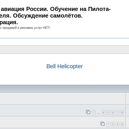
авиация России. Обучение на Пилота-
еля. Обсуждение самолётов.
рация.
с продажей и рекламы услуг НЕТ!
Bell Helicopter
иск
1
4
5
6
7
8
…
1
2
3
4