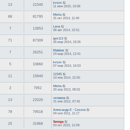
kvsov
13
21540
11 июн 2015, 10:06
Misha
68
81795
31 окт 2014, 11:40
Lena
7
13853
08 авг 2014, 22:51
igor113
71
87309
26 мар 2014, 19:26
Malabar
7
26251
24 мар 2014, 13:41
kvsov
5
10860
07 мар 2014, 16:53
12345
11
15840
14 янв 2014, 22:50
Misha
2
7952
20 апр 2013, 08:02
челавиа
13
22020
31 янв 2012, 07:42
Александр E - Cessna
78
79518
04 ноя 2011, 11:17
Serega
25
31968
03 окт 2010, 12:09