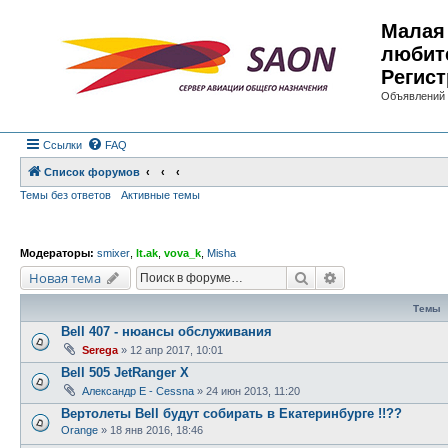
Малая 
любит
Регист
Объявлений 
Ссылки
FAQ
Список форумов
Темы без ответов
Активные темы
Модераторы:
smixer
,
lt.ak
,
vova_k
,
Misha
Поиск
Расширенный по
Новая тема
Темы
Bell 407 - нюансы обслуживания
Serega
»
12 апр 2017, 10:01
Bell 505 JetRanger X
Александр E - Cessna
»
24 июн 2013, 11:20
Вертолеты Bell будут собирать в Екатеринбурге !!??
Orange
»
18 янв 2016, 18:46