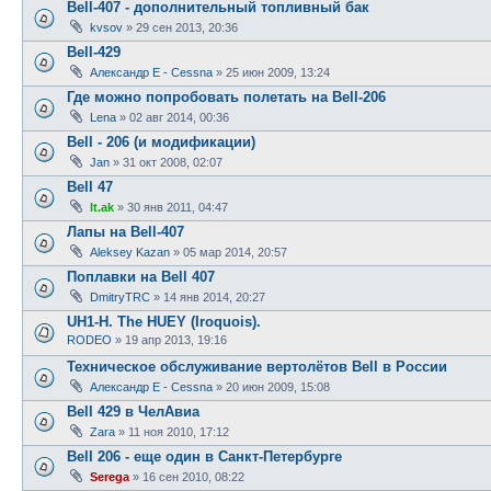
Bell-407 - дополнительный топливный бак
kvsov
»
29 сен 2013, 20:36
Bell-429
Александр E - Cessna
»
25 июн 2009, 13:24
Где можно попробовать полетать на Bell-206
Lena
»
02 авг 2014, 00:36
Bell - 206 (и модификации)
Jan
»
31 окт 2008, 02:07
Bell 47
lt.ak
»
30 янв 2011, 04:47
Лапы на Bell-407
Aleksey Kazan
»
05 мар 2014, 20:57
Поплавки на Bell 407
DmitryTRC
»
14 янв 2014, 20:27
UH1-H. The HUEY (Iroquois).
RODEO
»
19 апр 2013, 19:16
Техническое обслуживание вертолётов Bell в России
Александр E - Cessna
»
20 июн 2009, 15:08
Bell 429 в ЧелАвиа
Zara
»
11 ноя 2010, 17:12
Bell 206 - еще один в Санкт-Петербурге
Serega
»
16 сен 2010, 08:22