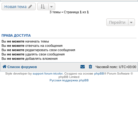
Новая тема
3 темы • Страница
1
из
1
Перейти
ПРАВА ДОСТУПА
Вы
не можете
начинать темы
Вы
не можете
отвечать на сообщения
Вы
не можете
редактировать свои сообщения
Вы
не можете
удалять свои сообщения
Вы
не можете
добавлять вложения
Список форумов
Часовой пояс:
UTC+03:00
Style developer by
support forum tricolor
,
Создано на основе
phpBB
® Forum Software ©
phpBB Limited
Русская поддержка phpBB