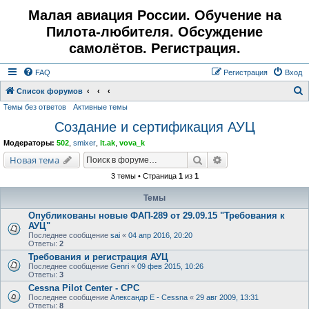
Малая авиация России. Обучение на
Пилота-любителя. Обсуждение
самолётов. Регистрация.
FAQ
Регистрация
Вход
Список форумов
Темы без ответов
Активные темы
о
Создание и сертификация АУЦ
и
с
Модераторы:
502
,
smixer
,
lt.ak
,
vova_k
к
Поиск
Расширенный поис
Новая тема
3 темы • Страница
1
из
1
Темы
Опубликованы новые ФАП-289 от 29.09.15 "Требования к
АУЦ"
Последнее сообщение
sai
«
04 апр 2016, 20:20
Ответы:
2
Требования и регистрация АУЦ
Последнее сообщение
Genri
«
09 фев 2015, 10:26
Ответы:
3
Cessna Pilot Center - CPC
Последнее сообщение
Александр E - Cessna
«
29 авг 2009, 13:31
Ответы:
8