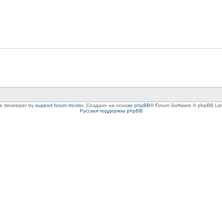
le developer by
support forum tricolor
,
Создано на основе
phpBB
® Forum Software © phpBB Lim
Русская поддержка phpBB