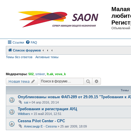
Малая 
любит
Регист
Объявлений 
Ссылки
FAQ
Список форумов
Темы без ответов
Активные темы
Модераторы:
502
,
smixer
,
lt.ak
,
vova_k
Поиск
Расширенный по
Новая тема
Темы
Опубликованы новые ФАП-289 от 29.09.15 "Требования к А
sai
»
04 апр 2016, 20:14
Требования и регистрация АУЦ
Wildbars
»
15 май 2014, 12:51
Cessna Pilot Center - CPC
Александр E - Cessna
»
25 авг 2009, 18:09