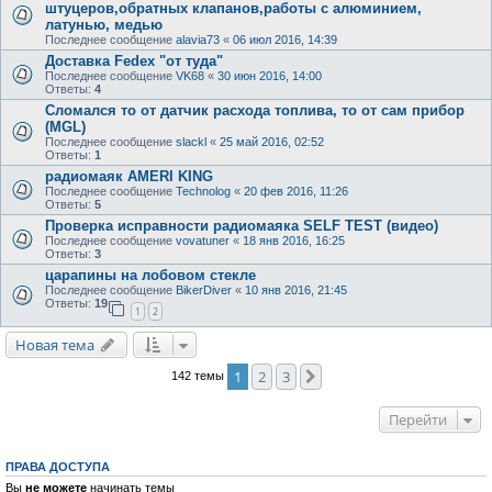
штуцеров,обратных клапанов,работы с алюминием,
латунью, медью
Последнее сообщение
alavia73
«
06 июл 2016, 14:39
Доставка Fedex "от туда"
Последнее сообщение
VK68
«
30 июн 2016, 14:00
Ответы:
4
Сломался то от датчик расхода топлива, то от сам прибор
(MGL)
Последнее сообщение
slackl
«
25 май 2016, 02:52
Ответы:
1
радиомаяк AMERI KING
Последнее сообщение
Technolog
«
20 фев 2016, 11:26
Ответы:
5
Проверка исправности радиомаяка SELF TEST (видео)
Последнее сообщение
vovatuner
«
18 янв 2016, 16:25
Ответы:
3
царапины на лобовом стекле
Последнее сообщение
BikerDiver
«
10 янв 2016, 21:45
Ответы:
19
1
2
Новая тема
1
2
3
След.
142 темы
Перейти
ПРАВА ДОСТУПА
Вы
не можете
начинать темы