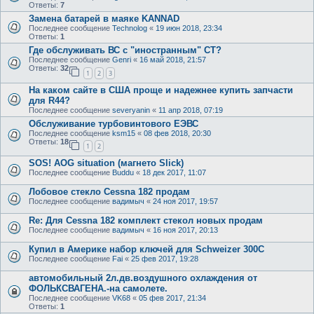
Ответы:
7
Замена батарей в маяке KANNAD
Последнее сообщение
Technolog
«
19 июн 2018, 23:34
Ответы:
1
Где обслуживать ВС с "иностранным" СТ?
Последнее сообщение
Genri
«
16 май 2018, 21:57
Ответы:
32
1
2
3
На каком сайте в США проще и надежнее купить запчасти
для R44?
Последнее сообщение
severyanin
«
11 апр 2018, 07:19
Обслуживание турбовинтового ЕЭВС
Последнее сообщение
ksm15
«
08 фев 2018, 20:30
Ответы:
18
1
2
SOS! AOG situation (магнето Slick)
Последнее сообщение
Buddu
«
18 дек 2017, 11:07
Лобовое стекло Cessna 182 продам
Последнее сообщение
вадимыч
«
24 ноя 2017, 19:57
Re: Для Cessna 182 комплект стекол новых продам
Последнее сообщение
вадимыч
«
16 ноя 2017, 20:13
Купил в Америке набор ключей для Schweizer 300C
Последнее сообщение
Fai
«
25 фев 2017, 19:28
автомобильный 2л.дв.воздушного охлаждения от
ФОЛЬКСВАГЕНА.-на самолете.
Последнее сообщение
VK68
«
05 фев 2017, 21:34
Ответы:
1