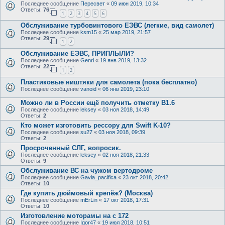
Последнее сообщение
Пересвет
«
09 июн 2019, 10:34
Ответы:
76
1
2
3
4
5
6
Обслуживание турбовинтового ЕЭВС (легкие, вид самолет)
Последнее сообщение
ksm15
«
25 мар 2019, 21:57
Ответы:
29
1
2
Обслуживание ЕЭВС, ПРИПЛЫЛИ?
Последнее сообщение
Genri
«
19 янв 2019, 13:32
Ответы:
22
1
2
Пластиковые ништяки для самолета (пока бесплатно)
Последнее сообщение
vanoid
«
06 янв 2019, 23:10
Можно ли в России ещё получить отметку В1.6
Последнее сообщение
leksey
«
03 ноя 2018, 14:49
Ответы:
2
Кто может изготовить рессору для Swift K-10?
Последнее сообщение
su27
«
03 ноя 2018, 09:39
Ответы:
2
Просроченный СЛГ, вопросик.
Последнее сообщение
leksey
«
02 ноя 2018, 21:33
Ответы:
9
Обслуживание ВС на чужом вертодроме
Последнее сообщение
Gavia_pacifica
«
23 окт 2018, 20:42
Ответы:
10
Где купить дюймовый крепёж? (Москва)
Последнее сообщение
mErLin
«
17 окт 2018, 17:31
Ответы:
10
Изготовление моторамы на с 172
Последнее сообщение
Igor47
«
19 июл 2018, 10:51