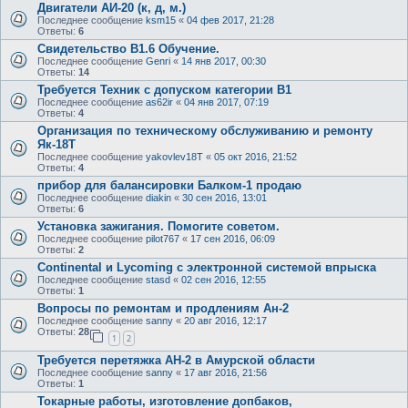
Двигатели АИ-20 (к, д, м.)
Последнее сообщение
ksm15
«
04 фев 2017, 21:28
Ответы:
6
Свидетельство В1.6 Обучение.
Последнее сообщение
Genri
«
14 янв 2017, 00:30
Ответы:
14
Требуется Техник с допуском категории В1
Последнее сообщение
as62ir
«
04 янв 2017, 07:19
Ответы:
4
Организация по техническому обслуживанию и ремонту
Як-18Т
Последнее сообщение
yakovlev18T
«
05 окт 2016, 21:52
Ответы:
4
прибор для балансировки Балком-1 продаю
Последнее сообщение
diakin
«
30 сен 2016, 13:01
Ответы:
6
Установка зажигания. Помогите советом.
Последнее сообщение
pilot767
«
17 сен 2016, 06:09
Ответы:
2
Continental и Lycoming с электронной системой впрыска
Последнее сообщение
stasd
«
02 сен 2016, 12:55
Ответы:
1
Вопросы по ремонтам и продлениям Ан-2
Последнее сообщение
sanny
«
20 авг 2016, 12:17
Ответы:
28
1
2
Требуется перетяжка АН-2 в Амурской области
Последнее сообщение
sanny
«
17 авг 2016, 21:56
Ответы:
1
Токарные работы, изготовление допбаков,