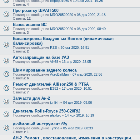
Последнее сообщение
limpopo1960
«
10 фев 2021, 19:25
Ответы:
4
Про розетку ШРАП-500
Последнее сообщение
MRO28520020
«
06 дек 2020, 21:18
Ответы:
12
Взвешивание ВС
Последнее сообщение
MRO28520020
«
06 дек 2020, 08:40
Ответы:
3
Балансировка Воздушных Винтов (динамическая
балансировка)
Последнее сообщение
RZS
«
30 окт 2020, 16:51
Ответы:
2
Автозаправщик на базе УАЗ
Последнее сообщение
VK68
«
13 апр 2020, 23:05
Шиммирование заднего колеса
Последнее сообщение
AcroBatMan
«
07 мар 2020, 22:56
Ответы:
6
Ремонт двигателей Allison250 & PT6A
Последнее сообщение
ВЗ52
«
17 фев 2020, 10:51
Ответы:
7
Запчасти для Ан-2
Последнее сообщение
jurilikh
«
04 дек 2019, 09:06
Двигатель Rolls-Royce 250-C20R/2
Последнее сообщение
alexbro
«
14 ноя 2019, 16:19
дюймовый инструмент б/у
Последнее сообщение
Tyrina
«
05 июл 2019, 08:33
Ответы:
1
АН-2 .Ремонт , восстановление, изменения в конструкции.