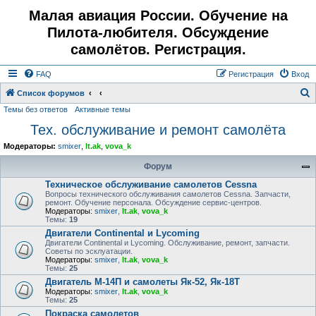
Малая авиация России. Обучение на
Пилота-любителя. Обсуждение
самолётов. Регистрация.
FAQ
Регистрация
Вход
Список форумов
Темы без ответов
Активные темы
о
Тех. обслуживание и ремонт самолёта
и
с
Модераторы:
smixer
,
lt.ak
,
vova_k
к
Форум
Техническое обслуживание самолетов Cessna
Вопросы технического обслуживания самолетов Cessna. Запчасти,
ремонт. Обучение персонала. Обсуждение сервис-центров.
Модераторы:
smixer
,
lt.ak
,
vova_k
Темы:
19
Двигатели Continental и Lycoming
Двигатели Continental и Lycoming. Обслуживание, ремонт, запчасти.
Советы по эсклуатации.
Модераторы:
smixer
,
lt.ak
,
vova_k
Темы:
25
Двигатель М-14П и самолеты Як-52, Як-18Т
Модераторы:
smixer
,
lt.ak
,
vova_k
Темы:
25
Покраска самолетов