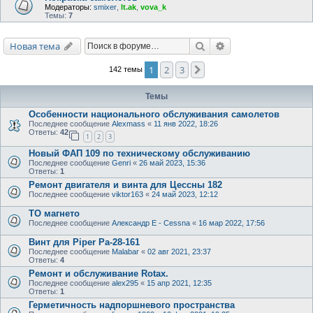
Модераторы:
smixer
,
lt.ak
,
vova_k
Темы:
7
Поиск
Расширенный поис
Новая тема
1
2
3
След.
142 темы
Темы
Особенности национального обслуживания самолетов
Последнее сообщение
Alexmass
«
11 янв 2022, 18:26
Ответы:
42
1
2
3
Новый ФАП 109 по техническому обслуживанию
Последнее сообщение
Genri
«
26 май 2023, 15:36
Ответы:
1
Ремонт двигателя и винта для Цессны 182
Последнее сообщение
viktor163
«
24 май 2023, 12:12
ТО магнето
Последнее сообщение
Александр E - Cessna
«
16 мар 2022, 17:56
Винт для Piper Pa-28-161
Последнее сообщение
Malabar
«
02 авг 2021, 23:37
Ответы:
4
Ремонт и обслуживание Rotax.
Последнее сообщение
alex295
«
15 апр 2021, 12:35
Ответы:
1
Герметичность надпоршневого пространства