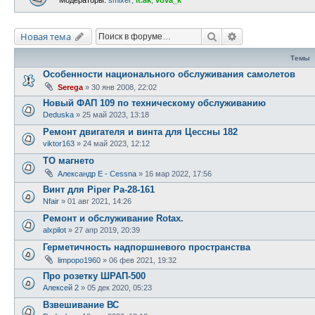
Поиск
Расширенный по
Новая тема
Темы
Особенности национального обслуживания самолетов
Serega
»
30 янв 2008, 22:02
Новый ФАП 109 по техническому обслуживанию
Deduska
»
25 май 2023, 13:18
Ремонт двигателя и винта для Цессны 182
viktor163
»
24 май 2023, 12:12
ТО магнето
Александр E - Cessna
»
16 мар 2022, 17:56
Винт для Piper Pa-28-161
Nfair
»
01 авг 2021, 14:26
Ремонт и обслуживание Rotax.
alxpilot
»
27 апр 2019, 20:39
Герметичность надпоршневого пространства
limpopo1960
»
06 фев 2021, 19:32
Про розетку ШРАП-500
Алексей 2
»
05 дек 2020, 05:23
Взвешивание ВС