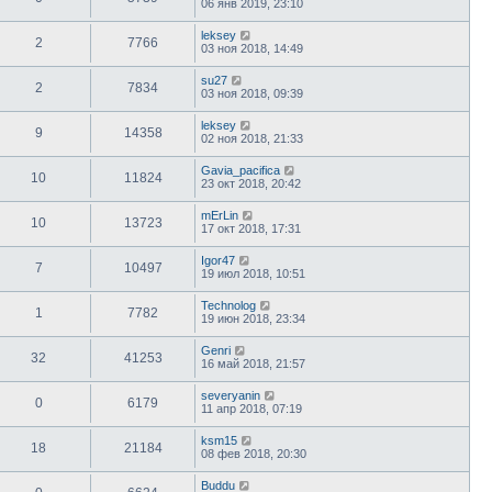
06 янв 2019, 23:10
leksey
2
7766
03 ноя 2018, 14:49
su27
2
7834
03 ноя 2018, 09:39
leksey
9
14358
02 ноя 2018, 21:33
Gavia_pacifica
10
11824
23 окт 2018, 20:42
mErLin
10
13723
17 окт 2018, 17:31
Igor47
7
10497
19 июл 2018, 10:51
Technolog
1
7782
19 июн 2018, 23:34
Genri
32
41253
16 май 2018, 21:57
severyanin
0
6179
11 апр 2018, 07:19
ksm15
18
21184
08 фев 2018, 20:30
Buddu