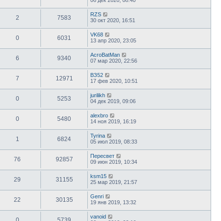
RZS
2
7583
30 окт 2020, 16:51
VK68
0
6031
13 апр 2020, 23:05
AcroBatMan
6
9340
07 мар 2020, 22:56
ВЗ52
7
12971
17 фев 2020, 10:51
jurilikh
0
5253
04 дек 2019, 09:06
alexbro
0
5480
14 ноя 2019, 16:19
Tyrina
1
6824
05 июл 2019, 08:33
Пересвет
76
92857
09 июн 2019, 10:34
ksm15
29
31155
25 мар 2019, 21:57
Genri
22
30135
19 янв 2019, 13:32
vanoid
0
5739