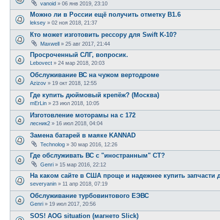
vanoid
»
06 янв 2019, 23:10
Можно ли в России ещё получить отметку В1.6
leksey
»
02 ноя 2018, 21:37
Кто может изготовить рессору для Swift K-10?
Maxwell
»
25 авг 2017, 21:44
Просроченный СЛГ, вопросик.
Lebovect
»
24 мар 2018, 20:03
Обслуживание ВС на чужом вертодроме
Azizov
»
19 окт 2018, 12:55
Где купить дюймовый крепёж? (Москва)
mErLin
»
23 июл 2018, 10:05
Изготовление моторамы на с 172
лесник2
»
16 июл 2018, 04:04
Замена батарей в маяке KANNAD
Technolog
»
30 мар 2016, 12:26
Где обслуживать ВС с "иностранным" СТ?
Genri
»
15 мар 2016, 22:12
На каком сайте в США проще и надежнее купить запчасти 
severyanin
»
11 апр 2018, 07:19
Обслуживание турбовинтового ЕЭВС
Genri
»
19 июл 2017, 20:56
SOS! AOG situation (магнето Slick)