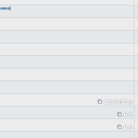
овка)
1
2
3
4
5
6
1
2
1
2