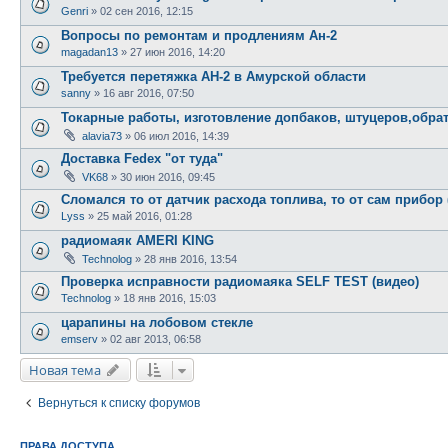
Genri
»
02 сен 2016, 12:15
Вопросы по ремонтам и продлениям Ан-2
magadan13
»
27 июн 2016, 14:20
Требуется перетяжка АН-2 в Амурской области
sanny
»
16 авг 2016, 07:50
Токарные работы, изготовление допбаков, штуцеров,обр
alavia73
»
06 июл 2016, 14:39
Доставка Fedex "от туда"
VK68
»
30 июн 2016, 09:45
Сломался то от датчик расхода топлива, то от сам прибор
Lyss
»
25 май 2016, 01:28
радиомаяк AMERI KING
Technolog
»
28 янв 2016, 13:54
Проверка исправности радиомаяка SELF TEST (видео)
Technolog
»
18 янв 2016, 15:03
царапины на лобовом стекле
emserv
»
02 авг 2013, 06:58
Новая тема
Вернуться к списку форумов
ПРАВА ДОСТУПА