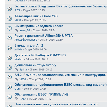
Deduska
»
19 сен 2020, 18:12
Балансировка Воздушных Винтов (динамическая балансир
RZS
»
23 дек 2017, 15:25
Автозаправщик на базе УАЗ
VK68
»
13 апр 2020, 23:05
Шиммирование заднего колеса
женя_76
»
02 мар 2020, 15:54
Ремонт двигателей Allison250 & PT6A
Аркадий Allison250
»
25 май 2016, 19:50
Запчасти для Ан-2
jurilikh
»
04 дек 2019, 09:06
Двигатель Rolls-Royce 250-C20R/2
alexbro
»
14 ноя 2019, 16:19
дюймовый инструмент б/у
Tyrina
»
05 июл 2019, 08:17
АН-2 .Ремонт , восстановление, изменения в конструкции.
VK68
»
07 апр 2009, 16:03
Обслуживание турбовинтового ЕЭВС (легкие, вид самолет)
Genri
»
19 июл 2016, 17:16
Обслуживание ЕЭВС, ПРИПЛЫЛИ?
Genri
»
16 мар 2016, 11:17
Пластиковые ништяки для самолета (пока бесплатно)