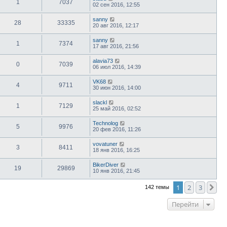
1
7037
02 сен 2016, 12:55
sanny
28
33335
20 авг 2016, 12:17
sanny
1
7374
17 авг 2016, 21:56
alavia73
0
7039
06 июл 2016, 14:39
VK68
4
9711
30 июн 2016, 14:00
slackl
1
7129
25 май 2016, 02:52
Technolog
5
9976
20 фев 2016, 11:26
vovatuner
3
8411
18 янв 2016, 16:25
BikerDiver
19
29869
10 янв 2016, 21:45
1
2
3
Сл
142 темы
Перейти