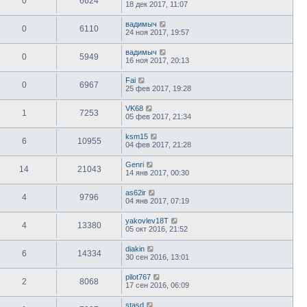
0
6624
18 дек 2017, 11:07
вадимыч
0
6110
24 ноя 2017, 19:57
вадимыч
0
5949
16 ноя 2017, 20:13
Fai
0
6967
25 фев 2017, 19:28
VK68
1
7253
05 фев 2017, 21:34
ksm15
6
10955
04 фев 2017, 21:28
Genri
14
21043
14 янв 2017, 00:30
as62ir
4
9796
04 янв 2017, 07:19
yakovlev18T
4
13380
05 окт 2016, 21:52
diakin
6
14334
30 сен 2016, 13:01
pilot767
2
8068
17 сен 2016, 06:09
stasd