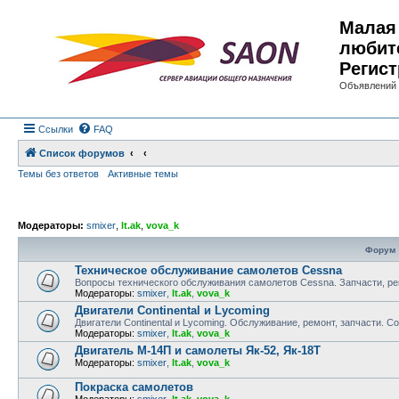
Малая 
любит
Регист
Объявлений 
Ссылки
FAQ
Список форумов
Темы без ответов
Активные темы
Модераторы:
smixer
,
lt.ak
,
vova_k
Форум
Техническое обслуживание самолетов Cessna
Вопросы технического обслуживания самолетов Cessna. Запчасти, ре
Модераторы:
smixer
,
lt.ak
,
vova_k
Двигатели Continental и Lycoming
Двигатели Continental и Lycoming. Обслуживание, ремонт, запчасти. С
Модераторы:
smixer
,
lt.ak
,
vova_k
Двигатель М-14П и самолеты Як-52, Як-18Т
Модераторы:
smixer
,
lt.ak
,
vova_k
Покраска самолетов
Модераторы:
smixer
,
lt.ak
,
vova_k