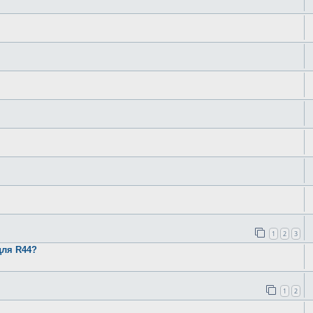
1
2
3
для R44?
1
2