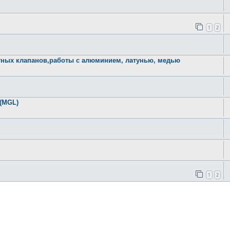
1
2
атных клапанов,работы с алюминием, латунью, медью
 (MGL)
1
2