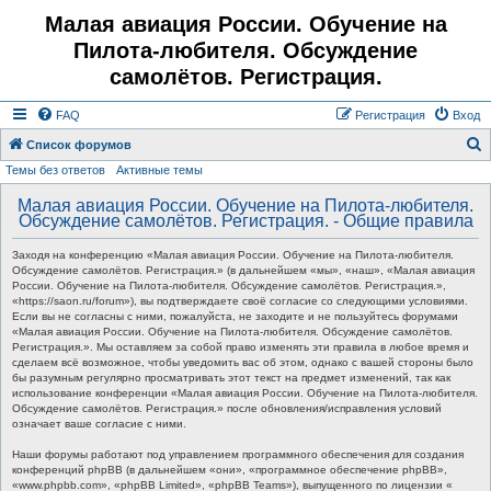
Малая авиация России. Обучение на
Пилота-любителя. Обсуждение
самолётов. Регистрация.
FAQ
Регистрация
Вход
Список форумов
Темы без ответов
Активные темы
о
и
Малая авиация России. Обучение на Пилота-любителя.
Обсуждение самолётов. Регистрация. - Общие правила
с
к
Заходя на конференцию «Малая авиация России. Обучение на Пилота-любителя.
Обсуждение самолётов. Регистрация.» (в дальнейшем «мы», «наш», «Малая авиация
России. Обучение на Пилота-любителя. Обсуждение самолётов. Регистрация.»,
«https://saon.ru/forum»), вы подтверждаете своё согласие со следующими условиями.
Если вы не согласны с ними, пожалуйста, не заходите и не пользуйтесь форумами
«Малая авиация России. Обучение на Пилота-любителя. Обсуждение самолётов.
Регистрация.». Мы оставляем за собой право изменять эти правила в любое время и
сделаем всё возможное, чтобы уведомить вас об этом, однако с вашей стороны было
бы разумным регулярно просматривать этот текст на предмет изменений, так как
использование конференции «Малая авиация России. Обучение на Пилота-любителя.
Обсуждение самолётов. Регистрация.» после обновления/исправления условий
означает ваше согласие с ними.
Наши форумы работают под управлением программного обеспечения для создания
конференций phpBB (в дальнейшем «они», «программное обеспечение phpBB»,
«www.phpbb.com», «phpBB Limited», «phpBB Teams»), выпущенного по лицензии «