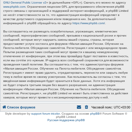
GNU General Public License v2
» (в дальнейшем «GPL»). Скачать его можно по адресу
www.phpbb.com
. Ограничения лицензии GPL для программного обеспечения phpBB
строго связаны с организацией и поддержкой интернет-конференций, и phpBB Limited
не несёт ответственности за то, что администрация конференций определяет в
качестве допустимого содержания и/или поведения в них. За дополнительной
информацией о phpBB обращайтесь по адресу
https://www.phpbb.com/
.
Вы соглашаетесь не размещать оскорбительных, угрожающих, клеветнических
сообщений, порнографических сообщений, призывов к национальной розни и прочих
сообщений, которые могут нарушить законы вашей страны, страны, которая
предоставляет услуги хостинга для форумов «Малая авиация России. Обучение на
Пилота-любителя. Обсуждение самолётов. Регистрация.» или международное право.
Попытки размещения таких сообщений могут привести к вашему немедленному
отключению от конференции, при этом ваш провайдер будет поставлен в известность,
если мы сочтём это нужным. IP-адреса всех сообщений сохраняются для возможности
проведения такой политики. Вы соглашаетесь с тем, что администраторы форумов
«Малая авиация России. Обучение на Пилота-любителя. Обсуждение самолётов.
Регистрация.» имеют право удалить, отредактировать, перенести или закрыть любую
тему в любое время по своему усмотрению. Как пользователь вы согласны с тем, что
введённая вами информация будет храниться в базе данных. Хотя эта информация
не будет открыта третьим лицам без вашего разрешения, ни администрация
конференции «Малая авиация России. Обучение на Пилота-любителя. Обсуждение
самолётов. Регистрация.», ни phpBB Limited не может быть ответственна за действия
хакеров, которые могут привести к несанкционированному доступу к ней.
Список форумов
Часовой пояс:
UTC+03:00
Style developer by
support forum tricolor
,
Создано на основе
phpBB
® Forum Software ©
phpBB Limited
Русская поддержка phpBB