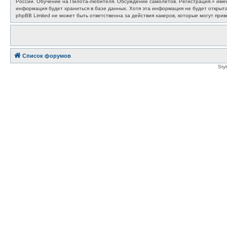
России. Обучение на Пилота-любителя. Обсуждение самолётов. Регистрация.» имеют
информация будет храниться в базе данных. Хотя эта информация не будет откры
phpBB Limited не может быть ответственна за действия хакеров, которые могут прив
Список форумов
Sty