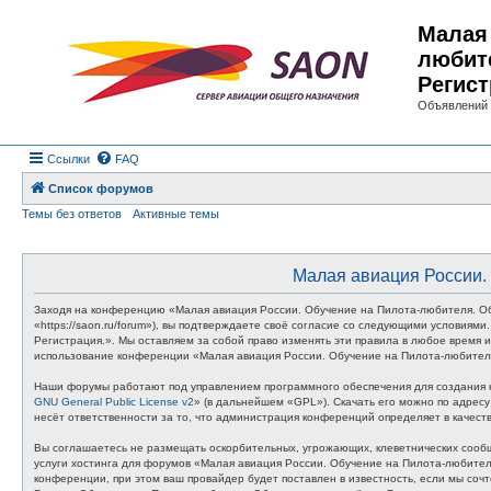
Малая 
любит
Регист
Объявлений 
Ссылки
FAQ
Список форумов
Темы без ответов
Активные темы
Малая авиация России. 
Заходя на конференцию «Малая авиация России. Обучение на Пилота-любителя. Об
«https://saon.ru/forum»), вы подтверждаете своё согласие со следующими условия
Регистрация.». Мы оставляем за собой право изменять эти правила в любое время и
использование конференции «Малая авиация России. Обучение на Пилота-любителя
Наши форумы работают под управлением программного обеспечения для создания к
GNU General Public License v2
» (в дальнейшем «GPL»). Скачать его можно по адрес
несёт ответственности за то, что администрация конференций определяет в качес
Вы соглашаетесь не размещать оскорбительных, угрожающих, клеветнических сообщ
услуги хостинга для форумов «Малая авиация России. Обучение на Пилота-любите
конференции, при этом ваш провайдер будет поставлен в известность, если мы соч