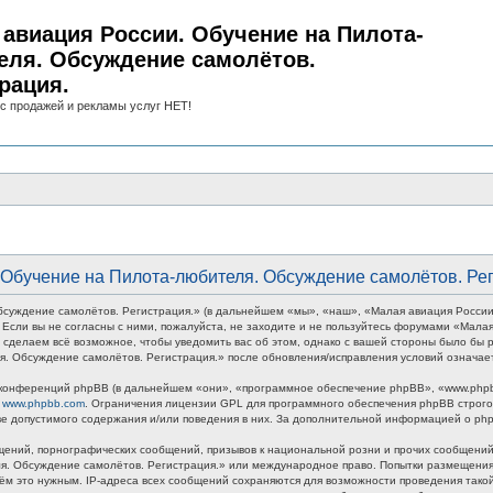
авиация России. Обучение на Пилота-
еля. Обсуждение самолётов.
рация.
с продажей и рекламы услуг НЕТ!
Обучение на Пилота-любителя. Обсуждение самолётов. Рег
суждение самолётов. Регистрация.» (в дальнейшем «мы», «наш», «Малая авиация России
ми. Если вы не согласны с ними, пожалуйста, не заходите и не пользуйтесь форумами «Ма
 сделаем всё возможное, чтобы уведомить вас об этом, однако с вашей стороны было бы р
. Обсуждение самолётов. Регистрация.» после обновления/исправления условий означает
онференций phpBB (в дальнейшем «они», «программное обеспечение phpBB», «www.phpbb
у
www.phpbb.com
. Ограничения лицензии GPL для программного обеспечения phpBB строго 
тве допустимого содержания и/или поведения в них. За дополнительной информацией о p
ений, порнографических сообщений, призывов к национальной розни и прочих сообщений,
ля. Обсуждение самолётов. Регистрация.» или международное право. Попытки размещени
тём это нужным. IP-адреса всех сообщений сохраняются для возможности проведения так