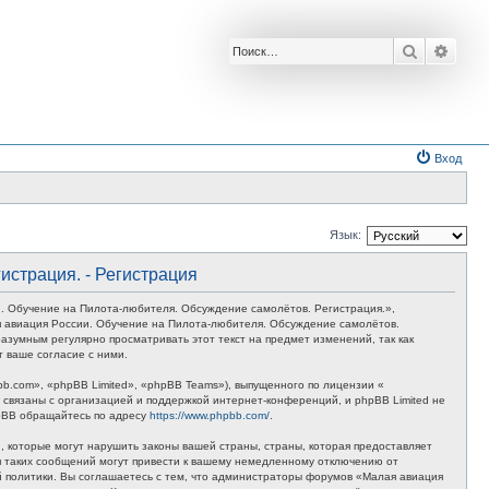
Поиск
Расш
Вход
Язык:
истрация. - Регистрация
. Обучение на Пилота-любителя. Обсуждение самолётов. Регистрация.»,
лая авиация России. Обучение на Пилота-любителя. Обсуждение самолётов.
азумным регулярно просматривать этот текст на предмет изменений, так как
 ваше согласие с ними.
.com», «phpBB Limited», «phpBB Teams»), выпущенного по лицензии «
связаны с организацией и поддержкой интернет-конференций, и phpBB Limited не
hpBB обращайтесь по адресу
https://www.phpbb.com/
.
 которые могут нарушить законы вашей страны, страны, которая предоставляет
я таких сообщений могут привести к вашему немедленному отключению от
ой политики. Вы соглашаетесь с тем, что администраторы форумов «Малая авиация