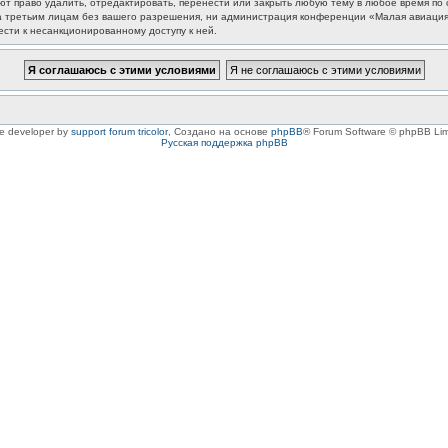
 право удалить, отредактировать, перенести или закрыть любую тему в любое время по с
та третьим лицам без вашего разрешения, ни администрация конференции «Малая авиация
ести к несанкционированному доступу к ней.
le developer by
support forum tricolor
,
Создано на основе
phpBB
® Forum Software © phpBB Lim
Русская поддержка phpBB