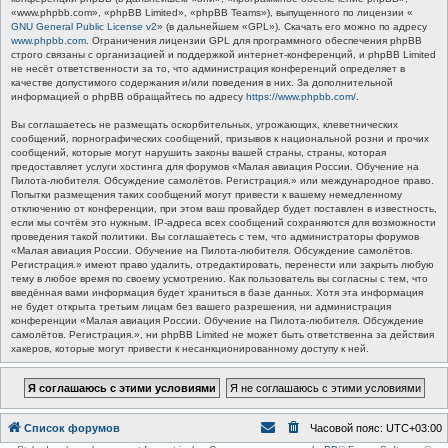
«www.phpbb.com», «phpBB Limited», «phpBB Teams»), выпущенного по лицензии «
GNU General Public License v2
» (в дальнейшем «GPL»). Скачать его можно по адресу
www.phpbb.com
. Ограничения лицензии GPL для программного обеспечения phpBB
строго связаны с организацией и поддержкой интернет-конференций, и phpBB Limited
не несёт ответственности за то, что администрация конференций определяет в
качестве допустимого содержания и/или поведения в них. За дополнительной
информацией о phpBB обращайтесь по адресу
https://www.phpbb.com/
.
Вы соглашаетесь не размещать оскорбительных, угрожающих, клеветнических
сообщений, порнографических сообщений, призывов к национальной розни и прочих
сообщений, которые могут нарушить законы вашей страны, страны, которая
предоставляет услуги хостинга для форумов «Малая авиация России. Обучение на
Пилота-любителя. Обсуждение самолётов. Регистрация.» или международное право.
Попытки размещения таких сообщений могут привести к вашему немедленному
отключению от конференции, при этом ваш провайдер будет поставлен в известность,
если мы сочтём это нужным. IP-адреса всех сообщений сохраняются для возможности
проведения такой политики. Вы соглашаетесь с тем, что администраторы форумов
«Малая авиация России. Обучение на Пилота-любителя. Обсуждение самолётов.
Регистрация.» имеют право удалить, отредактировать, перенести или закрыть любую
тему в любое время по своему усмотрению. Как пользователь вы согласны с тем, что
введённая вами информация будет храниться в базе данных. Хотя эта информация
не будет открыта третьим лицам без вашего разрешения, ни администрация
конференции «Малая авиация России. Обучение на Пилота-любителя. Обсуждение
самолётов. Регистрация.», ни phpBB Limited не может быть ответственна за действия
хакеров, которые могут привести к несанкционированному доступу к ней.
Список форумов
Часовой пояс:
UTC+03:00