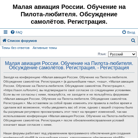
Малая авиация России. Обучение на
Пилота-любителя. Обсуждение
самолётов. Регистрация.
FAQ
Вход
Список форумов
Темы без ответов
Активные темы
о
Язык:
и
Малая авиация России. Обучение на Пилота-любителя.
с
Обсуждение самолётов. Регистрация. - Регистрация
к
Заходя на конференцию «Малая авиация России. Обучение на Пилота-любителя.
Обсуждение самолётов. Регистрация.» (в дальнейшем «мы», «наш», «Малая авиация
России. Обучение на Пилота-любителя. Обсуждение самолётов. Регистрация.»,
«https://saon.ru/forum»), вы подтверждаете своё согласие со следующими условиями.
Если вы не согласны с ними, пожалуйста, не заходите и не пользуйтесь форумами
«Малая авиация России. Обучение на Пилота-любителя. Обсуждение самолётов.
Регистрация.». Мы оставляем за собой право изменять эти правила в любое время и
сделаем всё возможное, чтобы уведомить вас об этом, однако с вашей стороны было
бы разумным регулярно просматривать этот текст на предмет изменений, так как
использование конференции «Малая авиация России. Обучение на Пилота-любителя.
Обсуждение самолётов. Регистрация.» после обновления/исправления условий
означает ваше согласие с ними.
Наши форумы работают под управлением программного обеспечения для создания
конференций phpBB (в дальнейшем «они», «программное обеспечение phpBB»,