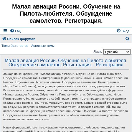
Малая авиация России. Обучение на
Пилота-любителя. Обсуждение
самолётов. Регистрация.
FAQ
Вход
Список форумов
Темы без ответов
Активные темы
о
Язык:
и
Малая авиация России. Обучение на Пилота-любителя.
с
Обсуждение самолётов. Регистрация. - Регистрация
к
Заходя на конференцию «Малая авиация России. Обучение на Пилота-любителя.
Обсуждение самолётов. Регистрация.» (в дальнейшем «мы», «наш», «Малая авиация
России. Обучение на Пилота-любителя. Обсуждение самолётов. Регистрация.»,
«https://saon.ru/forum»), вы подтверждаете своё согласие со следующими условиями.
Если вы не согласны с ними, пожалуйста, не заходите и не пользуйтесь форумами
«Малая авиация России. Обучение на Пилота-любителя. Обсуждение самолётов.
Регистрация.». Мы оставляем за собой право изменять эти правила в любое время и
сделаем всё возможное, чтобы уведомить вас об этом, однако с вашей стороны было
бы разумным регулярно просматривать этот текст на предмет изменений, так как
использование конференции «Малая авиация России. Обучение на Пилота-любителя.
Обсуждение самолётов. Регистрация.» после обновления/исправления условий
означает ваше согласие с ними.
Наши форумы работают под управлением программного обеспечения для создания
конференций phpBB (в дальнейшем «они», «программное обеспечение phpBB»,