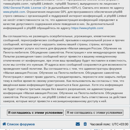
«www.phpbb.com», «phpBB Limited», «phpBB Teams»), выпущенного по лицензии «
GNU General Public License v2
» (в дальнейшем «GPL»). Скачать его можно по адресу
www.phpbb.com
. Ограничения лицензии GPL для программного обеспечения phpBB
строго связаны с организацией и поддержкой интернет-конференций, и phpBB Limited
не несёт ответственности за то, что администрация конференций определяет в
качестве допустимого содержания и/или поведения в них. За дополнительной
информацией о phpBB обращайтесь по адресу
https://www.phpbb.com/
.
Вы соглашаетесь не размещать оскорбительных, угрожающих, клеветнических
сообщений, порнографических сообщений, призывов к национальной розни и прочих
сообщений, которые могут нарушить законы вашей страны, страны, которая
предоставляет услуги хостинга для форумов «Малая авиация России. Обучение на
Пилота-любителя. Обсуждение самолётов. Регистрация.» или международное право.
Попытки размещения таких сообщений могут привести к вашему немедленному
отключению от конференции, при этом ваш провайдер будет поставлен в известность,
если мы сочтём это нужным. IP-адреса всех сообщений сохраняются для возможности
проведения такой политики. Вы соглашаетесь с тем, что администраторы форумов
«Малая авиация России. Обучение на Пилота-любителя. Обсуждение самолётов.
Регистрация.» имеют право удалить, отредактировать, перенести или закрыть любую
тему в любое время по своему усмотрению. Как пользователь вы согласны с тем, что
введённая вами информация будет храниться в базе данных. Хотя эта информация
не будет открыта третьим лицам без вашего разрешения, ни администрация
конференции «Малая авиация России. Обучение на Пилота-любителя. Обсуждение
самолётов. Регистрация.», ни phpBB Limited не может быть ответственна за действия
хакеров, которые могут привести к несанкционированному доступу к ней.
Список форумов
Часовой пояс:
UTC+03:00