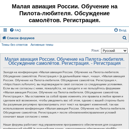
Малая авиация России. Обучение на
Пилота-любителя. Обсуждение
самолётов. Регистрация.
FAQ
Вход
Список форумов
Темы без ответов
Активные темы
о
Язык:
и
Малая авиация России. Обучение на Пилота-любителя.
с
Обсуждение самолётов. Регистрация. - Регистрация
к
Заходя на конференцию «Малая авиация России. Обучение на Пилота-любителя.
Обсуждение самолётов. Регистрация.» (в дальнейшем «мы», «наш», «Малая авиация
России. Обучение на Пилота-любителя. Обсуждение самолётов. Регистрация.»,
«https://saon.ru/forum»), вы подтверждаете своё согласие со следующими условиями.
Если вы не согласны с ними, пожалуйста, не заходите и не пользуйтесь форумами
«Малая авиация России. Обучение на Пилота-любителя. Обсуждение самолётов.
Регистрация.». Мы оставляем за собой право изменять эти правила в любое время и
сделаем всё возможное, чтобы уведомить вас об этом, однако с вашей стороны было
бы разумным регулярно просматривать этот текст на предмет изменений, так как
использование конференции «Малая авиация России. Обучение на Пилота-любителя.
Обсуждение самолётов. Регистрация.» после обновления/исправления условий
означает ваше согласие с ними.
Наши форумы работают под управлением программного обеспечения для создания
конференций phpBB (в дальнейшем «они», «программное обеспечение phpBB»,