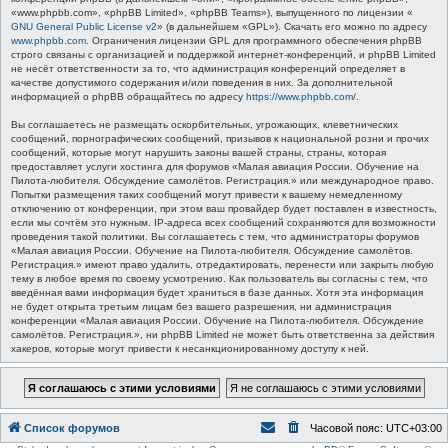
«www.phpbb.com», «phpBB Limited», «phpBB Teams»), выпущенного по лицензии «
GNU General Public License v2
» (в дальнейшем «GPL»). Скачать его можно по адресу
www.phpbb.com
. Ограничения лицензии GPL для программного обеспечения phpBB
строго связаны с организацией и поддержкой интернет-конференций, и phpBB Limited
не несёт ответственности за то, что администрация конференций определяет в
качестве допустимого содержания и/или поведения в них. За дополнительной
информацией о phpBB обращайтесь по адресу
https://www.phpbb.com/
.
Вы соглашаетесь не размещать оскорбительных, угрожающих, клеветнических
сообщений, порнографических сообщений, призывов к национальной розни и прочих
сообщений, которые могут нарушить законы вашей страны, страны, которая
предоставляет услуги хостинга для форумов «Малая авиация России. Обучение на
Пилота-любителя. Обсуждение самолётов. Регистрация.» или международное право.
Попытки размещения таких сообщений могут привести к вашему немедленному
отключению от конференции, при этом ваш провайдер будет поставлен в известность,
если мы сочтём это нужным. IP-адреса всех сообщений сохраняются для возможности
проведения такой политики. Вы соглашаетесь с тем, что администраторы форумов
«Малая авиация России. Обучение на Пилота-любителя. Обсуждение самолётов.
Регистрация.» имеют право удалить, отредактировать, перенести или закрыть любую
тему в любое время по своему усмотрению. Как пользователь вы согласны с тем, что
введённая вами информация будет храниться в базе данных. Хотя эта информация
не будет открыта третьим лицам без вашего разрешения, ни администрация
конференции «Малая авиация России. Обучение на Пилота-любителя. Обсуждение
самолётов. Регистрация.», ни phpBB Limited не может быть ответственна за действия
хакеров, которые могут привести к несанкционированному доступу к ней.
Список форумов
Часовой пояс:
UTC+03:00