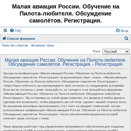
Малая авиация России. Обучение на
Пилота-любителя. Обсуждение
самолётов. Регистрация.
FAQ
Вход
Список форумов
Темы без ответов
Активные темы
о
Язык:
и
Малая авиация России. Обучение на Пилота-любителя.
с
Обсуждение самолётов. Регистрация. - Регистрация
к
Заходя на конференцию «Малая авиация России. Обучение на Пилота-любителя.
Обсуждение самолётов. Регистрация.» (в дальнейшем «мы», «наш», «Малая авиация
России. Обучение на Пилота-любителя. Обсуждение самолётов. Регистрация.»,
«https://saon.ru/forum»), вы подтверждаете своё согласие со следующими условиями.
Если вы не согласны с ними, пожалуйста, не заходите и не пользуйтесь форумами
«Малая авиация России. Обучение на Пилота-любителя. Обсуждение самолётов.
Регистрация.». Мы оставляем за собой право изменять эти правила в любое время и
сделаем всё возможное, чтобы уведомить вас об этом, однако с вашей стороны было
бы разумным регулярно просматривать этот текст на предмет изменений, так как
использование конференции «Малая авиация России. Обучение на Пилота-любителя.
Обсуждение самолётов. Регистрация.» после обновления/исправления условий
означает ваше согласие с ними.
Наши форумы работают под управлением программного обеспечения для создания
конференций phpBB (в дальнейшем «они», «программное обеспечение phpBB»,