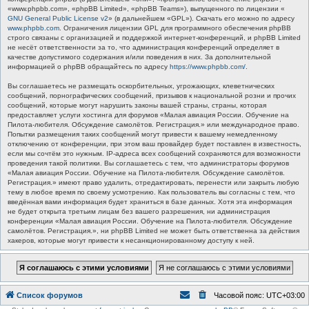
«www.phpbb.com», «phpBB Limited», «phpBB Teams»), выпущенного по лицензии «
GNU General Public License v2
» (в дальнейшем «GPL»). Скачать его можно по адресу
www.phpbb.com
. Ограничения лицензии GPL для программного обеспечения phpBB
строго связаны с организацией и поддержкой интернет-конференций, и phpBB Limited
не несёт ответственности за то, что администрация конференций определяет в
качестве допустимого содержания и/или поведения в них. За дополнительной
информацией о phpBB обращайтесь по адресу
https://www.phpbb.com/
.
Вы соглашаетесь не размещать оскорбительных, угрожающих, клеветнических
сообщений, порнографических сообщений, призывов к национальной розни и прочих
сообщений, которые могут нарушить законы вашей страны, страны, которая
предоставляет услуги хостинга для форумов «Малая авиация России. Обучение на
Пилота-любителя. Обсуждение самолётов. Регистрация.» или международное право.
Попытки размещения таких сообщений могут привести к вашему немедленному
отключению от конференции, при этом ваш провайдер будет поставлен в известность,
если мы сочтём это нужным. IP-адреса всех сообщений сохраняются для возможности
проведения такой политики. Вы соглашаетесь с тем, что администраторы форумов
«Малая авиация России. Обучение на Пилота-любителя. Обсуждение самолётов.
Регистрация.» имеют право удалить, отредактировать, перенести или закрыть любую
тему в любое время по своему усмотрению. Как пользователь вы согласны с тем, что
введённая вами информация будет храниться в базе данных. Хотя эта информация
не будет открыта третьим лицам без вашего разрешения, ни администрация
конференции «Малая авиация России. Обучение на Пилота-любителя. Обсуждение
самолётов. Регистрация.», ни phpBB Limited не может быть ответственна за действия
хакеров, которые могут привести к несанкционированному доступу к ней.
Список форумов
Часовой пояс:
UTC+03:00