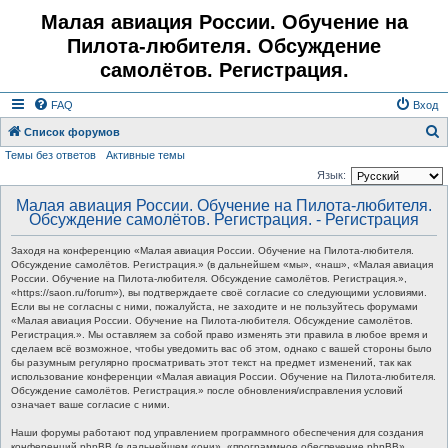
Малая авиация России. Обучение на
Пилота-любителя. Обсуждение
самолётов. Регистрация.
FAQ
Вход
Список форумов
Темы без ответов
Активные темы
о
Язык:
и
Малая авиация России. Обучение на Пилота-любителя.
с
Обсуждение самолётов. Регистрация. - Регистрация
к
Заходя на конференцию «Малая авиация России. Обучение на Пилота-любителя.
Обсуждение самолётов. Регистрация.» (в дальнейшем «мы», «наш», «Малая авиация
России. Обучение на Пилота-любителя. Обсуждение самолётов. Регистрация.»,
«https://saon.ru/forum»), вы подтверждаете своё согласие со следующими условиями.
Если вы не согласны с ними, пожалуйста, не заходите и не пользуйтесь форумами
«Малая авиация России. Обучение на Пилота-любителя. Обсуждение самолётов.
Регистрация.». Мы оставляем за собой право изменять эти правила в любое время и
сделаем всё возможное, чтобы уведомить вас об этом, однако с вашей стороны было
бы разумным регулярно просматривать этот текст на предмет изменений, так как
использование конференции «Малая авиация России. Обучение на Пилота-любителя.
Обсуждение самолётов. Регистрация.» после обновления/исправления условий
означает ваше согласие с ними.
Наши форумы работают под управлением программного обеспечения для создания
конференций phpBB (в дальнейшем «они», «программное обеспечение phpBB»,