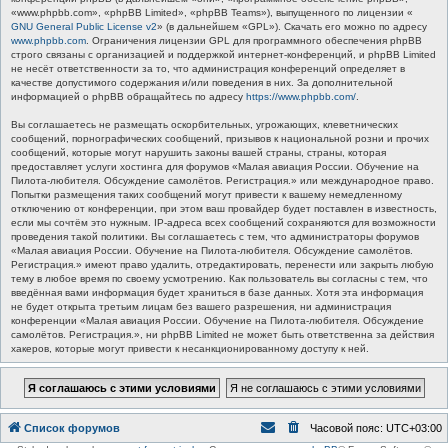
«www.phpbb.com», «phpBB Limited», «phpBB Teams»), выпущенного по лицензии «
GNU General Public License v2
» (в дальнейшем «GPL»). Скачать его можно по адресу
www.phpbb.com
. Ограничения лицензии GPL для программного обеспечения phpBB
строго связаны с организацией и поддержкой интернет-конференций, и phpBB Limited
не несёт ответственности за то, что администрация конференций определяет в
качестве допустимого содержания и/или поведения в них. За дополнительной
информацией о phpBB обращайтесь по адресу
https://www.phpbb.com/
.
Вы соглашаетесь не размещать оскорбительных, угрожающих, клеветнических
сообщений, порнографических сообщений, призывов к национальной розни и прочих
сообщений, которые могут нарушить законы вашей страны, страны, которая
предоставляет услуги хостинга для форумов «Малая авиация России. Обучение на
Пилота-любителя. Обсуждение самолётов. Регистрация.» или международное право.
Попытки размещения таких сообщений могут привести к вашему немедленному
отключению от конференции, при этом ваш провайдер будет поставлен в известность,
если мы сочтём это нужным. IP-адреса всех сообщений сохраняются для возможности
проведения такой политики. Вы соглашаетесь с тем, что администраторы форумов
«Малая авиация России. Обучение на Пилота-любителя. Обсуждение самолётов.
Регистрация.» имеют право удалить, отредактировать, перенести или закрыть любую
тему в любое время по своему усмотрению. Как пользователь вы согласны с тем, что
введённая вами информация будет храниться в базе данных. Хотя эта информация
не будет открыта третьим лицам без вашего разрешения, ни администрация
конференции «Малая авиация России. Обучение на Пилота-любителя. Обсуждение
самолётов. Регистрация.», ни phpBB Limited не может быть ответственна за действия
хакеров, которые могут привести к несанкционированному доступу к ней.
Список форумов
Часовой пояс:
UTC+03:00