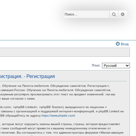
Поиск
Расш
Вход
Язык:
истрация. - Регистрация
. Обучение на Пилота-любителя. Обсуждение самолётов. Регистрация.»,
лая авиация России. Обучение на Пилота-любителя. Обсуждение самолётов.
азумным регулярно просматривать этот текст на предмет изменений, так как
 ваше согласие с ними.
.com», «phpBB Limited», «phpBB Teams»), выпущенного по лицензии «
связаны с организацией и поддержкой интернет-конференций, и phpBB Limited не
hpBB обращайтесь по адресу
https://www.phpbb.com/
.
 которые могут нарушить законы вашей страны, страны, которая предоставляет
я таких сообщений могут привести к вашему немедленному отключению от
ой политики. Вы соглашаетесь с тем, что администраторы форумов «Малая авиация