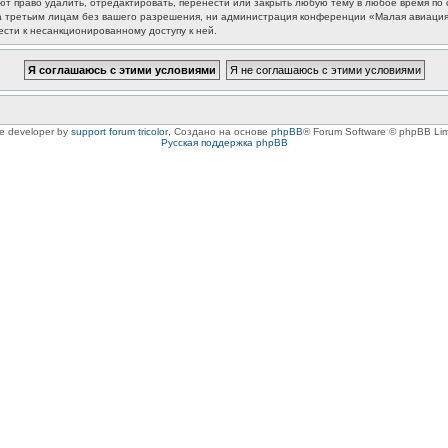
 право удалить, отредактировать, перенести или закрыть любую тему в любое время по с
та третьим лицам без вашего разрешения, ни администрация конференции «Малая авиация
ести к несанкционированному доступу к ней.
le developer by
support forum tricolor
,
Создано на основе
phpBB
® Forum Software © phpBB Lim
Русская поддержка phpBB