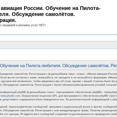
авиация России. Обучение на Пилота-
еля. Обсуждение самолётов.
рация.
с продажей и рекламы услуг НЕТ!
Обучение на Пилота-любителя. Обсуждение самолётов. Рег
суждение самолётов. Регистрация.» (в дальнейшем «мы», «наш», «Малая авиация России
ми. Если вы не согласны с ними, пожалуйста, не заходите и не пользуйтесь форумами «Ма
 сделаем всё возможное, чтобы уведомить вас об этом, однако с вашей стороны было бы р
. Обсуждение самолётов. Регистрация.» после обновления/исправления условий означает
онференций phpBB (в дальнейшем «они», «программное обеспечение phpBB», «www.phpbb
у
www.phpbb.com
. Ограничения лицензии GPL для программного обеспечения phpBB строго 
тве допустимого содержания и/или поведения в них. За дополнительной информацией о p
ений, порнографических сообщений, призывов к национальной розни и прочих сообщений,
ля. Обсуждение самолётов. Регистрация.» или международное право. Попытки размещени
тём это нужным. IP-адреса всех сообщений сохраняются для возможности проведения так