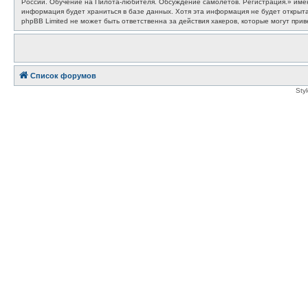
России. Обучение на Пилота-любителя. Обсуждение самолётов. Регистрация.» имеют
информация будет храниться в базе данных. Хотя эта информация не будет откры
phpBB Limited не может быть ответственна за действия хакеров, которые могут прив
Список форумов
Sty