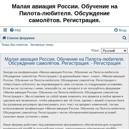
Малая авиация России. Обучение на
Пилота-любителя. Обсуждение
самолётов. Регистрация.
FAQ
Вход
Список форумов
Темы без ответов
Активные темы
о
Язык:
и
Малая авиация России. Обучение на Пилота-любителя.
с
Обсуждение самолётов. Регистрация. - Регистрация
к
Заходя на конференцию «Малая авиация России. Обучение на Пилота-любителя.
Обсуждение самолётов. Регистрация.» (в дальнейшем «мы», «наш», «Малая авиация
России. Обучение на Пилота-любителя. Обсуждение самолётов. Регистрация.»,
«https://saon.ru/forum»), вы подтверждаете своё согласие со следующими условиями.
Если вы не согласны с ними, пожалуйста, не заходите и не пользуйтесь форумами
«Малая авиация России. Обучение на Пилота-любителя. Обсуждение самолётов.
Регистрация.». Мы оставляем за собой право изменять эти правила в любое время и
сделаем всё возможное, чтобы уведомить вас об этом, однако с вашей стороны было
бы разумным регулярно просматривать этот текст на предмет изменений, так как
использование конференции «Малая авиация России. Обучение на Пилота-любителя.
Обсуждение самолётов. Регистрация.» после обновления/исправления условий
означает ваше согласие с ними.
Наши форумы работают под управлением программного обеспечения для создания
конференций phpBB (в дальнейшем «они», «программное обеспечение phpBB»,