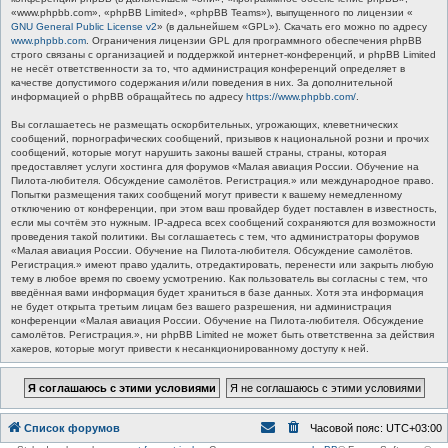
«www.phpbb.com», «phpBB Limited», «phpBB Teams»), выпущенного по лицензии «
GNU General Public License v2
» (в дальнейшем «GPL»). Скачать его можно по адресу
www.phpbb.com
. Ограничения лицензии GPL для программного обеспечения phpBB
строго связаны с организацией и поддержкой интернет-конференций, и phpBB Limited
не несёт ответственности за то, что администрация конференций определяет в
качестве допустимого содержания и/или поведения в них. За дополнительной
информацией о phpBB обращайтесь по адресу
https://www.phpbb.com/
.
Вы соглашаетесь не размещать оскорбительных, угрожающих, клеветнических
сообщений, порнографических сообщений, призывов к национальной розни и прочих
сообщений, которые могут нарушить законы вашей страны, страны, которая
предоставляет услуги хостинга для форумов «Малая авиация России. Обучение на
Пилота-любителя. Обсуждение самолётов. Регистрация.» или международное право.
Попытки размещения таких сообщений могут привести к вашему немедленному
отключению от конференции, при этом ваш провайдер будет поставлен в известность,
если мы сочтём это нужным. IP-адреса всех сообщений сохраняются для возможности
проведения такой политики. Вы соглашаетесь с тем, что администраторы форумов
«Малая авиация России. Обучение на Пилота-любителя. Обсуждение самолётов.
Регистрация.» имеют право удалить, отредактировать, перенести или закрыть любую
тему в любое время по своему усмотрению. Как пользователь вы согласны с тем, что
введённая вами информация будет храниться в базе данных. Хотя эта информация
не будет открыта третьим лицам без вашего разрешения, ни администрация
конференции «Малая авиация России. Обучение на Пилота-любителя. Обсуждение
самолётов. Регистрация.», ни phpBB Limited не может быть ответственна за действия
хакеров, которые могут привести к несанкционированному доступу к ней.
Список форумов
Часовой пояс:
UTC+03:00