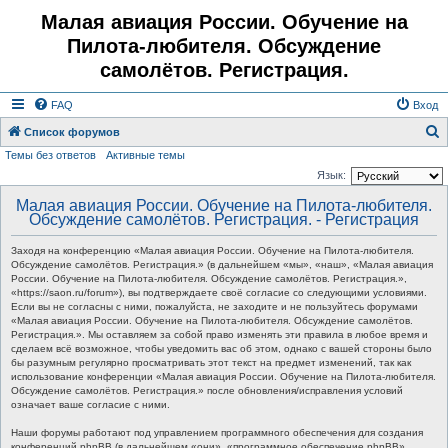
Малая авиация России. Обучение на
Пилота-любителя. Обсуждение
самолётов. Регистрация.
FAQ
Вход
Список форумов
Темы без ответов
Активные темы
о
Язык:
и
Малая авиация России. Обучение на Пилота-любителя.
с
Обсуждение самолётов. Регистрация. - Регистрация
к
Заходя на конференцию «Малая авиация России. Обучение на Пилота-любителя.
Обсуждение самолётов. Регистрация.» (в дальнейшем «мы», «наш», «Малая авиация
России. Обучение на Пилота-любителя. Обсуждение самолётов. Регистрация.»,
«https://saon.ru/forum»), вы подтверждаете своё согласие со следующими условиями.
Если вы не согласны с ними, пожалуйста, не заходите и не пользуйтесь форумами
«Малая авиация России. Обучение на Пилота-любителя. Обсуждение самолётов.
Регистрация.». Мы оставляем за собой право изменять эти правила в любое время и
сделаем всё возможное, чтобы уведомить вас об этом, однако с вашей стороны было
бы разумным регулярно просматривать этот текст на предмет изменений, так как
использование конференции «Малая авиация России. Обучение на Пилота-любителя.
Обсуждение самолётов. Регистрация.» после обновления/исправления условий
означает ваше согласие с ними.
Наши форумы работают под управлением программного обеспечения для создания
конференций phpBB (в дальнейшем «они», «программное обеспечение phpBB»,