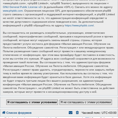
«www.phpbb.com», «phpBB Limited», «phpBB Teams»), выпущенного по лицензии «
GNU General Public License v2
» (в дальнейшем «GPL»). Скачать его можно по адресу
www.phpbb.com
. Ограничения лицензии GPL для программного обеспечения phpBB
строго связаны с организацией и поддержкой интернет-конференций, и phpBB Limited
не несёт ответственности за то, что администрация конференций определяет в
качестве допустимого содержания и/или поведения в них. За дополнительной
информацией о phpBB обращайтесь по адресу
https://www.phpbb.com/
.
Вы соглашаетесь не размещать оскорбительных, угрожающих, клеветнических
сообщений, порнографических сообщений, призывов к национальной розни и прочих
сообщений, которые могут нарушить законы вашей страны, страны, которая
предоставляет услуги хостинга для форумов «Малая авиация России. Обучение на
Пилота-любителя. Обсуждение самолётов. Регистрация.» или международное право.
Попытки размещения таких сообщений могут привести к вашему немедленному
отключению от конференции, при этом ваш провайдер будет поставлен в известность,
если мы сочтём это нужным. IP-адреса всех сообщений сохраняются для возможности
проведения такой политики. Вы соглашаетесь с тем, что администраторы форумов
«Малая авиация России. Обучение на Пилота-любителя. Обсуждение самолётов.
Регистрация.» имеют право удалить, отредактировать, перенести или закрыть любую
тему в любое время по своему усмотрению. Как пользователь вы согласны с тем, что
введённая вами информация будет храниться в базе данных. Хотя эта информация
не будет открыта третьим лицам без вашего разрешения, ни администрация
конференции «Малая авиация России. Обучение на Пилота-любителя. Обсуждение
самолётов. Регистрация.», ни phpBB Limited не может быть ответственна за действия
хакеров, которые могут привести к несанкционированному доступу к ней.
Список форумов
Часовой пояс:
UTC+03:00