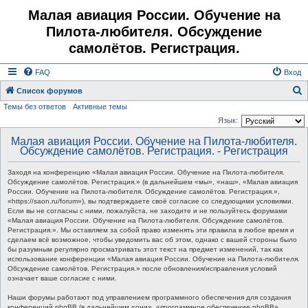
Малая авиация России. Обучение на
Пилота-любителя. Обсуждение
самолётов. Регистрация.
FAQ
Вход
Список форумов
Темы без ответов
Активные темы
о
Язык:
и
Малая авиация России. Обучение на Пилота-любителя.
с
Обсуждение самолётов. Регистрация. - Регистрация
к
Заходя на конференцию «Малая авиация России. Обучение на Пилота-любителя.
Обсуждение самолётов. Регистрация.» (в дальнейшем «мы», «наш», «Малая авиация
России. Обучение на Пилота-любителя. Обсуждение самолётов. Регистрация.»,
«https://saon.ru/forum»), вы подтверждаете своё согласие со следующими условиями.
Если вы не согласны с ними, пожалуйста, не заходите и не пользуйтесь форумами
«Малая авиация России. Обучение на Пилота-любителя. Обсуждение самолётов.
Регистрация.». Мы оставляем за собой право изменять эти правила в любое время и
сделаем всё возможное, чтобы уведомить вас об этом, однако с вашей стороны было
бы разумным регулярно просматривать этот текст на предмет изменений, так как
использование конференции «Малая авиация России. Обучение на Пилота-любителя.
Обсуждение самолётов. Регистрация.» после обновления/исправления условий
означает ваше согласие с ними.
Наши форумы работают под управлением программного обеспечения для создания
конференций phpBB (в дальнейшем «они», «программное обеспечение phpBB»,