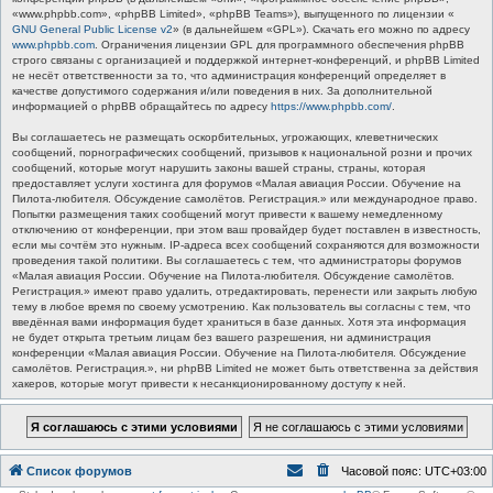
«www.phpbb.com», «phpBB Limited», «phpBB Teams»), выпущенного по лицензии «
GNU General Public License v2
» (в дальнейшем «GPL»). Скачать его можно по адресу
www.phpbb.com
. Ограничения лицензии GPL для программного обеспечения phpBB
строго связаны с организацией и поддержкой интернет-конференций, и phpBB Limited
не несёт ответственности за то, что администрация конференций определяет в
качестве допустимого содержания и/или поведения в них. За дополнительной
информацией о phpBB обращайтесь по адресу
https://www.phpbb.com/
.
Вы соглашаетесь не размещать оскорбительных, угрожающих, клеветнических
сообщений, порнографических сообщений, призывов к национальной розни и прочих
сообщений, которые могут нарушить законы вашей страны, страны, которая
предоставляет услуги хостинга для форумов «Малая авиация России. Обучение на
Пилота-любителя. Обсуждение самолётов. Регистрация.» или международное право.
Попытки размещения таких сообщений могут привести к вашему немедленному
отключению от конференции, при этом ваш провайдер будет поставлен в известность,
если мы сочтём это нужным. IP-адреса всех сообщений сохраняются для возможности
проведения такой политики. Вы соглашаетесь с тем, что администраторы форумов
«Малая авиация России. Обучение на Пилота-любителя. Обсуждение самолётов.
Регистрация.» имеют право удалить, отредактировать, перенести или закрыть любую
тему в любое время по своему усмотрению. Как пользователь вы согласны с тем, что
введённая вами информация будет храниться в базе данных. Хотя эта информация
не будет открыта третьим лицам без вашего разрешения, ни администрация
конференции «Малая авиация России. Обучение на Пилота-любителя. Обсуждение
самолётов. Регистрация.», ни phpBB Limited не может быть ответственна за действия
хакеров, которые могут привести к несанкционированному доступу к ней.
Список форумов
Часовой пояс:
UTC+03:00