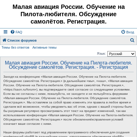
Малая авиация России. Обучение на
Пилота-любителя. Обсуждение
самолётов. Регистрация.
FAQ
Вход
Список форумов
Темы без ответов
Активные темы
о
Язык:
и
Малая авиация России. Обучение на Пилота-любителя.
с
Обсуждение самолётов. Регистрация. - Регистрация
к
Заходя на конференцию «Малая авиация России. Обучение на Пилота-любителя.
Обсуждение самолётов. Регистрация.» (в дальнейшем «мы», «наш», «Малая авиация
России. Обучение на Пилота-любителя. Обсуждение самолётов. Регистрация.»,
«https://saon.ru/forum»), вы подтверждаете своё согласие со следующими условиями.
Если вы не согласны с ними, пожалуйста, не заходите и не пользуйтесь форумами
«Малая авиация России. Обучение на Пилота-любителя. Обсуждение самолётов.
Регистрация.». Мы оставляем за собой право изменять эти правила в любое время и
сделаем всё возможное, чтобы уведомить вас об этом, однако с вашей стороны было
бы разумным регулярно просматривать этот текст на предмет изменений, так как
использование конференции «Малая авиация России. Обучение на Пилота-любителя.
Обсуждение самолётов. Регистрация.» после обновления/исправления условий
означает ваше согласие с ними.
Наши форумы работают под управлением программного обеспечения для создания
конференций phpBB (в дальнейшем «они», «программное обеспечение phpBB»,