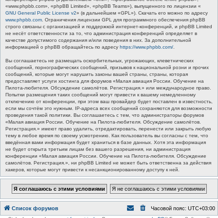
«www.phpbb.com», «phpBB Limited», «phpBB Teams»), выпущенного по лицензии «
GNU General Public License v2
» (в дальнейшем «GPL»). Скачать его можно по адресу
www.phpbb.com
. Ограничения лицензии GPL для программного обеспечения phpBB
строго связаны с организацией и поддержкой интернет-конференций, и phpBB Limited
не несёт ответственности за то, что администрация конференций определяет в
качестве допустимого содержания и/или поведения в них. За дополнительной
информацией о phpBB обращайтесь по адресу
https://www.phpbb.com/
.
Вы соглашаетесь не размещать оскорбительных, угрожающих, клеветнических
сообщений, порнографических сообщений, призывов к национальной розни и прочих
сообщений, которые могут нарушить законы вашей страны, страны, которая
предоставляет услуги хостинга для форумов «Малая авиация России. Обучение на
Пилота-любителя. Обсуждение самолётов. Регистрация.» или международное право.
Попытки размещения таких сообщений могут привести к вашему немедленному
отключению от конференции, при этом ваш провайдер будет поставлен в известность,
если мы сочтём это нужным. IP-адреса всех сообщений сохраняются для возможности
проведения такой политики. Вы соглашаетесь с тем, что администраторы форумов
«Малая авиация России. Обучение на Пилота-любителя. Обсуждение самолётов.
Регистрация.» имеют право удалить, отредактировать, перенести или закрыть любую
тему в любое время по своему усмотрению. Как пользователь вы согласны с тем, что
введённая вами информация будет храниться в базе данных. Хотя эта информация
не будет открыта третьим лицам без вашего разрешения, ни администрация
конференции «Малая авиация России. Обучение на Пилота-любителя. Обсуждение
самолётов. Регистрация.», ни phpBB Limited не может быть ответственна за действия
хакеров, которые могут привести к несанкционированному доступу к ней.
Список форумов
Часовой пояс:
UTC+03:00