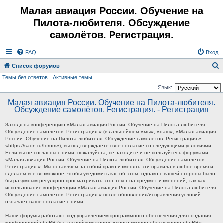
Малая авиация России. Обучение на
Пилота-любителя. Обсуждение
самолётов. Регистрация.
FAQ
Вход
Список форумов
Темы без ответов
Активные темы
о
Язык:
и
Малая авиация России. Обучение на Пилота-любителя.
с
Обсуждение самолётов. Регистрация. - Регистрация
к
Заходя на конференцию «Малая авиация России. Обучение на Пилота-любителя.
Обсуждение самолётов. Регистрация.» (в дальнейшем «мы», «наш», «Малая авиация
России. Обучение на Пилота-любителя. Обсуждение самолётов. Регистрация.»,
«https://saon.ru/forum»), вы подтверждаете своё согласие со следующими условиями.
Если вы не согласны с ними, пожалуйста, не заходите и не пользуйтесь форумами
«Малая авиация России. Обучение на Пилота-любителя. Обсуждение самолётов.
Регистрация.». Мы оставляем за собой право изменять эти правила в любое время и
сделаем всё возможное, чтобы уведомить вас об этом, однако с вашей стороны было
бы разумным регулярно просматривать этот текст на предмет изменений, так как
использование конференции «Малая авиация России. Обучение на Пилота-любителя.
Обсуждение самолётов. Регистрация.» после обновления/исправления условий
означает ваше согласие с ними.
Наши форумы работают под управлением программного обеспечения для создания
конференций phpBB (в дальнейшем «они», «программное обеспечение phpBB»,