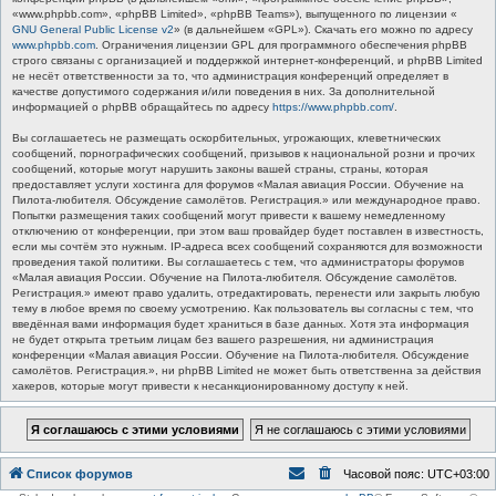
«www.phpbb.com», «phpBB Limited», «phpBB Teams»), выпущенного по лицензии «
GNU General Public License v2
» (в дальнейшем «GPL»). Скачать его можно по адресу
www.phpbb.com
. Ограничения лицензии GPL для программного обеспечения phpBB
строго связаны с организацией и поддержкой интернет-конференций, и phpBB Limited
не несёт ответственности за то, что администрация конференций определяет в
качестве допустимого содержания и/или поведения в них. За дополнительной
информацией о phpBB обращайтесь по адресу
https://www.phpbb.com/
.
Вы соглашаетесь не размещать оскорбительных, угрожающих, клеветнических
сообщений, порнографических сообщений, призывов к национальной розни и прочих
сообщений, которые могут нарушить законы вашей страны, страны, которая
предоставляет услуги хостинга для форумов «Малая авиация России. Обучение на
Пилота-любителя. Обсуждение самолётов. Регистрация.» или международное право.
Попытки размещения таких сообщений могут привести к вашему немедленному
отключению от конференции, при этом ваш провайдер будет поставлен в известность,
если мы сочтём это нужным. IP-адреса всех сообщений сохраняются для возможности
проведения такой политики. Вы соглашаетесь с тем, что администраторы форумов
«Малая авиация России. Обучение на Пилота-любителя. Обсуждение самолётов.
Регистрация.» имеют право удалить, отредактировать, перенести или закрыть любую
тему в любое время по своему усмотрению. Как пользователь вы согласны с тем, что
введённая вами информация будет храниться в базе данных. Хотя эта информация
не будет открыта третьим лицам без вашего разрешения, ни администрация
конференции «Малая авиация России. Обучение на Пилота-любителя. Обсуждение
самолётов. Регистрация.», ни phpBB Limited не может быть ответственна за действия
хакеров, которые могут привести к несанкционированному доступу к ней.
Список форумов
Часовой пояс:
UTC+03:00