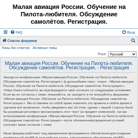
Малая авиация России. Обучение на
Пилота-любителя. Обсуждение
самолётов. Регистрация.
FAQ
Вход
Список форумов
Темы без ответов
Активные темы
о
Язык:
и
Малая авиация России. Обучение на Пилота-любителя.
с
Обсуждение самолётов. Регистрация. - Регистрация
к
Заходя на конференцию «Малая авиация России. Обучение на Пилота-любителя.
Обсуждение самолётов. Регистрация.» (в дальнейшем «мы», «наш», «Малая авиация
России. Обучение на Пилота-любителя. Обсуждение самолётов. Регистрация.»,
«https://saon.ru/forum»), вы подтверждаете своё согласие со следующими условиями.
Если вы не согласны с ними, пожалуйста, не заходите и не пользуйтесь форумами
«Малая авиация России. Обучение на Пилота-любителя. Обсуждение самолётов.
Регистрация.». Мы оставляем за собой право изменять эти правила в любое время и
сделаем всё возможное, чтобы уведомить вас об этом, однако с вашей стороны было
бы разумным регулярно просматривать этот текст на предмет изменений, так как
использование конференции «Малая авиация России. Обучение на Пилота-любителя.
Обсуждение самолётов. Регистрация.» после обновления/исправления условий
означает ваше согласие с ними.
Наши форумы работают под управлением программного обеспечения для создания
конференций phpBB (в дальнейшем «они», «программное обеспечение phpBB»,