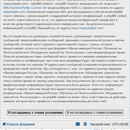
«www.phpbb.com», «phpBB Limited», «phpBB Teams»), выпущенного по лицензии «
GNU General Public License v2
» (в дальнейшем «GPL»). Скачать его можно по адресу
www.phpbb.com
. Ограничения лицензии GPL для программного обеспечения phpBB
строго связаны с организацией и поддержкой интернет-конференций, и phpBB Limited
не несёт ответственности за то, что администрация конференций определяет в
качестве допустимого содержания и/или поведения в них. За дополнительной
информацией о phpBB обращайтесь по адресу
https://www.phpbb.com/
.
Вы соглашаетесь не размещать оскорбительных, угрожающих, клеветнических
сообщений, порнографических сообщений, призывов к национальной розни и прочих
сообщений, которые могут нарушить законы вашей страны, страны, которая
предоставляет услуги хостинга для форумов «Малая авиация России. Обучение на
Пилота-любителя. Обсуждение самолётов. Регистрация.» или международное право.
Попытки размещения таких сообщений могут привести к вашему немедленному
отключению от конференции, при этом ваш провайдер будет поставлен в известность,
если мы сочтём это нужным. IP-адреса всех сообщений сохраняются для возможности
проведения такой политики. Вы соглашаетесь с тем, что администраторы форумов
«Малая авиация России. Обучение на Пилота-любителя. Обсуждение самолётов.
Регистрация.» имеют право удалить, отредактировать, перенести или закрыть любую
тему в любое время по своему усмотрению. Как пользователь вы согласны с тем, что
введённая вами информация будет храниться в базе данных. Хотя эта информация
не будет открыта третьим лицам без вашего разрешения, ни администрация
конференции «Малая авиация России. Обучение на Пилота-любителя. Обсуждение
самолётов. Регистрация.», ни phpBB Limited не может быть ответственна за действия
хакеров, которые могут привести к несанкционированному доступу к ней.
Список форумов
Часовой пояс:
UTC+03:00