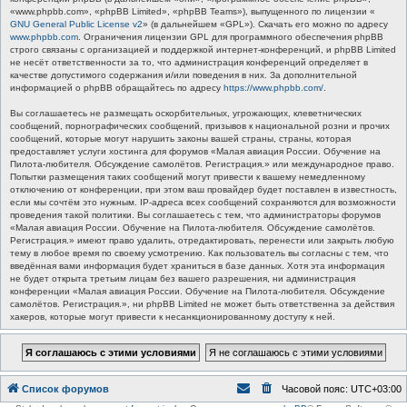
«www.phpbb.com», «phpBB Limited», «phpBB Teams»), выпущенного по лицензии «
GNU General Public License v2
» (в дальнейшем «GPL»). Скачать его можно по адресу
www.phpbb.com
. Ограничения лицензии GPL для программного обеспечения phpBB
строго связаны с организацией и поддержкой интернет-конференций, и phpBB Limited
не несёт ответственности за то, что администрация конференций определяет в
качестве допустимого содержания и/или поведения в них. За дополнительной
информацией о phpBB обращайтесь по адресу
https://www.phpbb.com/
.
Вы соглашаетесь не размещать оскорбительных, угрожающих, клеветнических
сообщений, порнографических сообщений, призывов к национальной розни и прочих
сообщений, которые могут нарушить законы вашей страны, страны, которая
предоставляет услуги хостинга для форумов «Малая авиация России. Обучение на
Пилота-любителя. Обсуждение самолётов. Регистрация.» или международное право.
Попытки размещения таких сообщений могут привести к вашему немедленному
отключению от конференции, при этом ваш провайдер будет поставлен в известность,
если мы сочтём это нужным. IP-адреса всех сообщений сохраняются для возможности
проведения такой политики. Вы соглашаетесь с тем, что администраторы форумов
«Малая авиация России. Обучение на Пилота-любителя. Обсуждение самолётов.
Регистрация.» имеют право удалить, отредактировать, перенести или закрыть любую
тему в любое время по своему усмотрению. Как пользователь вы согласны с тем, что
введённая вами информация будет храниться в базе данных. Хотя эта информация
не будет открыта третьим лицам без вашего разрешения, ни администрация
конференции «Малая авиация России. Обучение на Пилота-любителя. Обсуждение
самолётов. Регистрация.», ни phpBB Limited не может быть ответственна за действия
хакеров, которые могут привести к несанкционированному доступу к ней.
Список форумов
Часовой пояс:
UTC+03:00