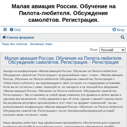
Малая авиация России. Обучение на
Пилота-любителя. Обсуждение
самолётов. Регистрация.
FAQ
Вход
Список форумов
Темы без ответов
Активные темы
о
Язык:
и
Малая авиация России. Обучение на Пилота-любителя.
с
Обсуждение самолётов. Регистрация. - Регистрация
к
Заходя на конференцию «Малая авиация России. Обучение на Пилота-любителя.
Обсуждение самолётов. Регистрация.» (в дальнейшем «мы», «наш», «Малая авиация
России. Обучение на Пилота-любителя. Обсуждение самолётов. Регистрация.»,
«https://saon.ru/forum»), вы подтверждаете своё согласие со следующими условиями.
Если вы не согласны с ними, пожалуйста, не заходите и не пользуйтесь форумами
«Малая авиация России. Обучение на Пилота-любителя. Обсуждение самолётов.
Регистрация.». Мы оставляем за собой право изменять эти правила в любое время и
сделаем всё возможное, чтобы уведомить вас об этом, однако с вашей стороны было
бы разумным регулярно просматривать этот текст на предмет изменений, так как
использование конференции «Малая авиация России. Обучение на Пилота-любителя.
Обсуждение самолётов. Регистрация.» после обновления/исправления условий
означает ваше согласие с ними.
Наши форумы работают под управлением программного обеспечения для создания
конференций phpBB (в дальнейшем «они», «программное обеспечение phpBB»,