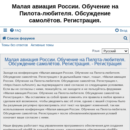
Малая авиация России. Обучение на
Пилота-любителя. Обсуждение
самолётов. Регистрация.
FAQ
Вход
Список форумов
Темы без ответов
Активные темы
о
Язык:
и
Малая авиация России. Обучение на Пилота-любителя.
с
Обсуждение самолётов. Регистрация. - Регистрация
к
Заходя на конференцию «Малая авиация России. Обучение на Пилота-любителя.
Обсуждение самолётов. Регистрация.» (в дальнейшем «мы», «наш», «Малая авиация
России. Обучение на Пилота-любителя. Обсуждение самолётов. Регистрация.»,
«https://saon.ru/forum»), вы подтверждаете своё согласие со следующими условиями.
Если вы не согласны с ними, пожалуйста, не заходите и не пользуйтесь форумами
«Малая авиация России. Обучение на Пилота-любителя. Обсуждение самолётов.
Регистрация.». Мы оставляем за собой право изменять эти правила в любое время и
сделаем всё возможное, чтобы уведомить вас об этом, однако с вашей стороны было
бы разумным регулярно просматривать этот текст на предмет изменений, так как
использование конференции «Малая авиация России. Обучение на Пилота-любителя.
Обсуждение самолётов. Регистрация.» после обновления/исправления условий
означает ваше согласие с ними.
Наши форумы работают под управлением программного обеспечения для создания
конференций phpBB (в дальнейшем «они», «программное обеспечение phpBB»,