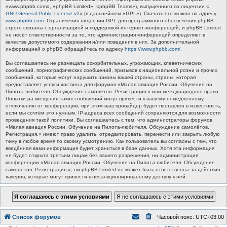
«www.phpbb.com», «phpBB Limited», «phpBB Teams»), выпущенного по лицензии «
GNU General Public License v2
» (в дальнейшем «GPL»). Скачать его можно по адресу
www.phpbb.com
. Ограничения лицензии GPL для программного обеспечения phpBB
строго связаны с организацией и поддержкой интернет-конференций, и phpBB Limited
не несёт ответственности за то, что администрация конференций определяет в
качестве допустимого содержания и/или поведения в них. За дополнительной
информацией о phpBB обращайтесь по адресу
https://www.phpbb.com/
.
Вы соглашаетесь не размещать оскорбительных, угрожающих, клеветнических
сообщений, порнографических сообщений, призывов к национальной розни и прочих
сообщений, которые могут нарушить законы вашей страны, страны, которая
предоставляет услуги хостинга для форумов «Малая авиация России. Обучение на
Пилота-любителя. Обсуждение самолётов. Регистрация.» или международное право.
Попытки размещения таких сообщений могут привести к вашему немедленному
отключению от конференции, при этом ваш провайдер будет поставлен в известность,
если мы сочтём это нужным. IP-адреса всех сообщений сохраняются для возможности
проведения такой политики. Вы соглашаетесь с тем, что администраторы форумов
«Малая авиация России. Обучение на Пилота-любителя. Обсуждение самолётов.
Регистрация.» имеют право удалить, отредактировать, перенести или закрыть любую
тему в любое время по своему усмотрению. Как пользователь вы согласны с тем, что
введённая вами информация будет храниться в базе данных. Хотя эта информация
не будет открыта третьим лицам без вашего разрешения, ни администрация
конференции «Малая авиация России. Обучение на Пилота-любителя. Обсуждение
самолётов. Регистрация.», ни phpBB Limited не может быть ответственна за действия
хакеров, которые могут привести к несанкционированному доступу к ней.
Список форумов
Часовой пояс:
UTC+03:00