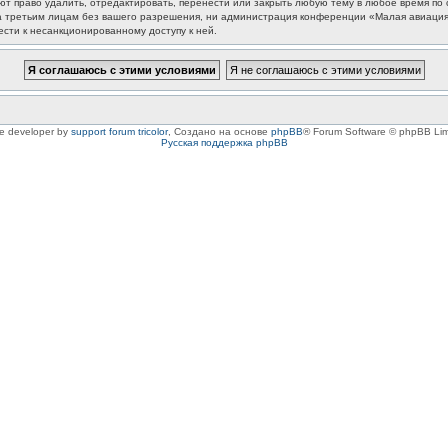
 право удалить, отредактировать, перенести или закрыть любую тему в любое время по с
та третьим лицам без вашего разрешения, ни администрация конференции «Малая авиация
ести к несанкционированному доступу к ней.
le developer by
support forum tricolor
,
Создано на основе
phpBB
® Forum Software © phpBB Lim
Русская поддержка phpBB