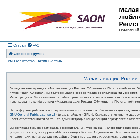
Малая 
любит
Регист
Объявлений 
Ссылки
FAQ
Список форумов
Темы без ответов
Активные темы
Малая авиация России. 
Заходя на конференцию «Малая авиация России. Обучение на Пилота-любителя. Об
«https://saon.ru/forum»), вы подтверждаете своё согласие со следующими условия
Регистрация.». Мы оставляем за собой право изменять эти правила в любое время и
использование конференции «Малая авиация России. Обучение на Пилота-любителя
Наши форумы работают под управлением программного обеспечения для создания к
GNU General Public License v2
» (в дальнейшем «GPL»). Скачать его можно по адрес
несёт ответственности за то, что администрация конференций определяет в качес
Вы соглашаетесь не размещать оскорбительных, угрожающих, клеветнических сообщ
услуги хостинга для форумов «Малая авиация России. Обучение на Пилота-любите
конференции, при этом ваш провайдер будет поставлен в известность, если мы соч