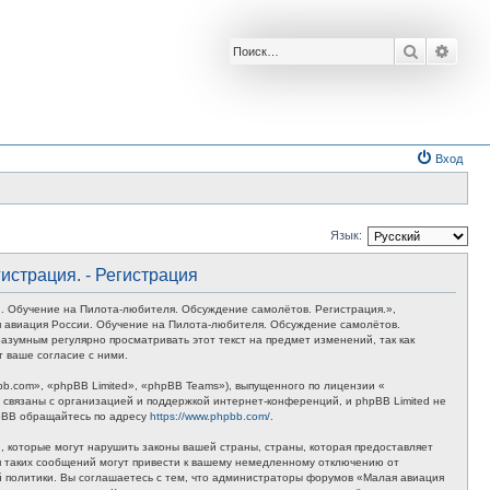
Поиск
Расш
Вход
Язык:
истрация. - Регистрация
. Обучение на Пилота-любителя. Обсуждение самолётов. Регистрация.»,
лая авиация России. Обучение на Пилота-любителя. Обсуждение самолётов.
азумным регулярно просматривать этот текст на предмет изменений, так как
 ваше согласие с ними.
.com», «phpBB Limited», «phpBB Teams»), выпущенного по лицензии «
связаны с организацией и поддержкой интернет-конференций, и phpBB Limited не
hpBB обращайтесь по адресу
https://www.phpbb.com/
.
 которые могут нарушить законы вашей страны, страны, которая предоставляет
я таких сообщений могут привести к вашему немедленному отключению от
ой политики. Вы соглашаетесь с тем, что администраторы форумов «Малая авиация