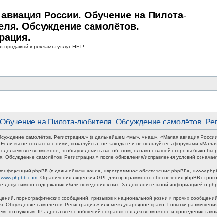
авиация России. Обучение на Пилота-
еля. Обсуждение самолётов.
рация.
с продажей и рекламы услуг НЕТ!
Обучение на Пилота-любителя. Обсуждение самолётов. Рег
суждение самолётов. Регистрация.» (в дальнейшем «мы», «наш», «Малая авиация России
ми. Если вы не согласны с ними, пожалуйста, не заходите и не пользуйтесь форумами «Ма
 сделаем всё возможное, чтобы уведомить вас об этом, однако с вашей стороны было бы р
. Обсуждение самолётов. Регистрация.» после обновления/исправления условий означает
онференций phpBB (в дальнейшем «они», «программное обеспечение phpBB», «www.phpbb
у
www.phpbb.com
. Ограничения лицензии GPL для программного обеспечения phpBB строго 
тве допустимого содержания и/или поведения в них. За дополнительной информацией о p
ений, порнографических сообщений, призывов к национальной розни и прочих сообщений,
ля. Обсуждение самолётов. Регистрация.» или международное право. Попытки размещени
тём это нужным. IP-адреса всех сообщений сохраняются для возможности проведения так