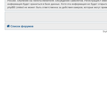
России. Обучение на Пилота-любителя. Обсуждение самолётов. Регистрация.» имеют
информация будет храниться в базе данных. Хотя эта информация не будет откры
phpBB Limited не может быть ответственна за действия хакеров, которые могут прив
Список форумов
Sty