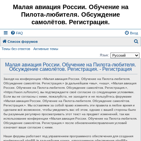
Малая авиация России. Обучение на
Пилота-любителя. Обсуждение
самолётов. Регистрация.
FAQ
Вход
Список форумов
Темы без ответов
Активные темы
о
Язык:
и
Малая авиация России. Обучение на Пилота-любителя.
с
Обсуждение самолётов. Регистрация. - Регистрация
к
Заходя на конференцию «Малая авиация России. Обучение на Пилота-любителя.
Обсуждение самолётов. Регистрация.» (в дальнейшем «мы», «наш», «Малая авиация
России. Обучение на Пилота-любителя. Обсуждение самолётов. Регистрация.»,
«https://saon.ru/forum»), вы подтверждаете своё согласие со следующими условиями.
Если вы не согласны с ними, пожалуйста, не заходите и не пользуйтесь форумами
«Малая авиация России. Обучение на Пилота-любителя. Обсуждение самолётов.
Регистрация.». Мы оставляем за собой право изменять эти правила в любое время и
сделаем всё возможное, чтобы уведомить вас об этом, однако с вашей стороны было
бы разумным регулярно просматривать этот текст на предмет изменений, так как
использование конференции «Малая авиация России. Обучение на Пилота-любителя.
Обсуждение самолётов. Регистрация.» после обновления/исправления условий
означает ваше согласие с ними.
Наши форумы работают под управлением программного обеспечения для создания
конференций phpBB (в дальнейшем «они», «программное обеспечение phpBB»,