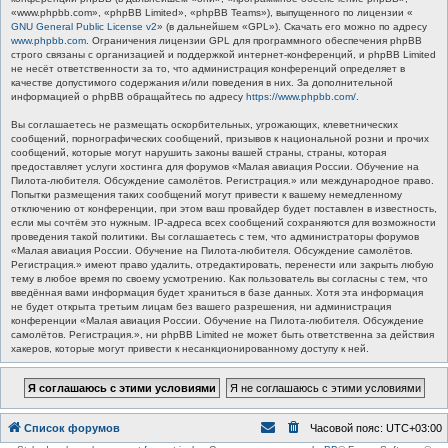
«www.phpbb.com», «phpBB Limited», «phpBB Teams»), выпущенного по лицензии «
GNU General Public License v2
» (в дальнейшем «GPL»). Скачать его можно по адресу
www.phpbb.com
. Ограничения лицензии GPL для программного обеспечения phpBB
строго связаны с организацией и поддержкой интернет-конференций, и phpBB Limited
не несёт ответственности за то, что администрация конференций определяет в
качестве допустимого содержания и/или поведения в них. За дополнительной
информацией о phpBB обращайтесь по адресу
https://www.phpbb.com/
.
Вы соглашаетесь не размещать оскорбительных, угрожающих, клеветнических
сообщений, порнографических сообщений, призывов к национальной розни и прочих
сообщений, которые могут нарушить законы вашей страны, страны, которая
предоставляет услуги хостинга для форумов «Малая авиация России. Обучение на
Пилота-любителя. Обсуждение самолётов. Регистрация.» или международное право.
Попытки размещения таких сообщений могут привести к вашему немедленному
отключению от конференции, при этом ваш провайдер будет поставлен в известность,
если мы сочтём это нужным. IP-адреса всех сообщений сохраняются для возможности
проведения такой политики. Вы соглашаетесь с тем, что администраторы форумов
«Малая авиация России. Обучение на Пилота-любителя. Обсуждение самолётов.
Регистрация.» имеют право удалить, отредактировать, перенести или закрыть любую
тему в любое время по своему усмотрению. Как пользователь вы согласны с тем, что
введённая вами информация будет храниться в базе данных. Хотя эта информация
не будет открыта третьим лицам без вашего разрешения, ни администрация
конференции «Малая авиация России. Обучение на Пилота-любителя. Обсуждение
самолётов. Регистрация.», ни phpBB Limited не может быть ответственна за действия
хакеров, которые могут привести к несанкционированному доступу к ней.
Список форумов
Часовой пояс:
UTC+03:00