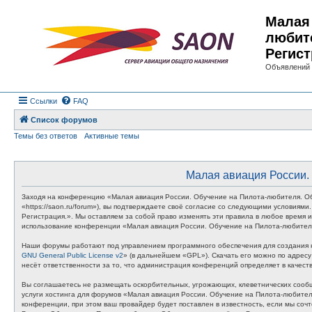
Малая 
любит
Регист
Объявлений 
Ссылки
FAQ
Список форумов
Темы без ответов
Активные темы
Малая авиация России. 
Заходя на конференцию «Малая авиация России. Обучение на Пилота-любителя. Об
«https://saon.ru/forum»), вы подтверждаете своё согласие со следующими условия
Регистрация.». Мы оставляем за собой право изменять эти правила в любое время и
использование конференции «Малая авиация России. Обучение на Пилота-любителя
Наши форумы работают под управлением программного обеспечения для создания к
GNU General Public License v2
» (в дальнейшем «GPL»). Скачать его можно по адрес
несёт ответственности за то, что администрация конференций определяет в качес
Вы соглашаетесь не размещать оскорбительных, угрожающих, клеветнических сообщ
услуги хостинга для форумов «Малая авиация России. Обучение на Пилота-любите
конференции, при этом ваш провайдер будет поставлен в известность, если мы соч