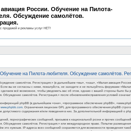
авиация России. Обучение на Пилота-
еля. Обсуждение самолётов.
рация.
с продажей и рекламы услуг НЕТ!
Обучение на Пилота-любителя. Обсуждение самолётов. Рег
суждение самолётов. Регистрация.» (в дальнейшем «мы», «наш», «Малая авиация России
ми. Если вы не согласны с ними, пожалуйста, не заходите и не пользуйтесь форумами «Ма
 сделаем всё возможное, чтобы уведомить вас об этом, однако с вашей стороны было бы р
. Обсуждение самолётов. Регистрация.» после обновления/исправления условий означает
онференций phpBB (в дальнейшем «они», «программное обеспечение phpBB», «www.phpbb
у
www.phpbb.com
. Ограничения лицензии GPL для программного обеспечения phpBB строго 
тве допустимого содержания и/или поведения в них. За дополнительной информацией о p
ений, порнографических сообщений, призывов к национальной розни и прочих сообщений,
ля. Обсуждение самолётов. Регистрация.» или международное право. Попытки размещени
тём это нужным. IP-адреса всех сообщений сохраняются для возможности проведения так