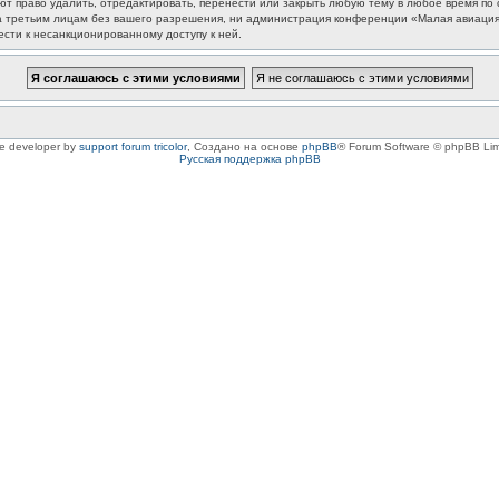
 право удалить, отредактировать, перенести или закрыть любую тему в любое время по с
та третьим лицам без вашего разрешения, ни администрация конференции «Малая авиация
ести к несанкционированному доступу к ней.
le developer by
support forum tricolor
,
Создано на основе
phpBB
® Forum Software © phpBB Lim
Русская поддержка phpBB