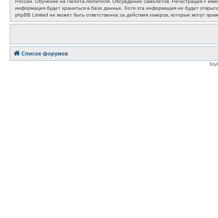
России. Обучение на Пилота-любителя. Обсуждение самолётов. Регистрация.» имеют
информация будет храниться в базе данных. Хотя эта информация не будет откры
phpBB Limited не может быть ответственна за действия хакеров, которые могут прив
Список форумов
Sty