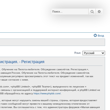
Поиск
Расш
Вход
Язык:
истрация. - Регистрация
. Обучение на Пилота-любителя. Обсуждение самолётов. Регистрация.»,
лая авиация России. Обучение на Пилота-любителя. Обсуждение самолётов.
азумным регулярно просматривать этот текст на предмет изменений, так как
 ваше согласие с ними.
.com», «phpBB Limited», «phpBB Teams»), выпущенного по лицензии «
связаны с организацией и поддержкой интернет-конференций, и phpBB Limited не
hpBB обращайтесь по адресу
https://www.phpbb.com/
.
 которые могут нарушить законы вашей страны, страны, которая предоставляет
я таких сообщений могут привести к вашему немедленному отключению от
ой политики. Вы соглашаетесь с тем, что администраторы форумов «Малая авиация